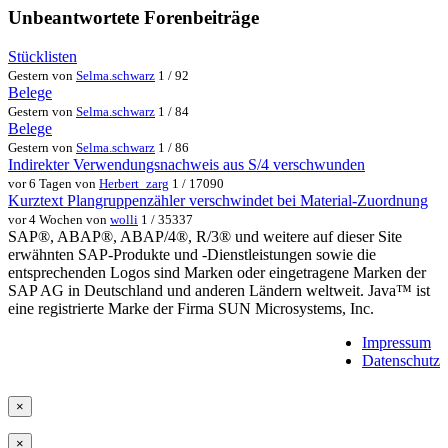
Unbeantwortete Forenbeiträge
Stücklisten
Gestern von
Selma.schwarz
1 / 92
Belege
Gestern von
Selma.schwarz
1 / 84
Belege
Gestern von
Selma.schwarz
1 / 86
Indirekter Verwendungsnachweis aus S/4 verschwunden
vor 6 Tagen von
Herbert_zarg
1 / 17090
Kurztext Plangruppenzähler verschwindet bei Material-Zuordnung
vor 4 Wochen von
wolli
1 / 35337
SAP®, ABAP®, ABAP/4®, R/3® und weitere auf dieser Site
erwähnten SAP-Produkte und -Dienstleistungen sowie die
entsprechenden Logos sind Marken oder eingetragene Marken der
SAP AG in Deutschland und anderen Ländern weltweit. Java™ ist
eine registrierte Marke der Firma SUN Microsystems, Inc.
Impressum
Datenschutz
×
×