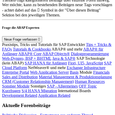
Themen-Tags kategorisieren Beiträge über einzelne Foren hinweg.
Wer möchte, kann zu bestehenden Beiträgen neue Tags vorschlagen
- achtet dabei auf das
Symbol in der "Über diesen Beitrag"
Sektion bei den jeweiligen Themen.
Frage die ABAP Experten
Neue Frage verfassen
Praxistips, Tricks und Tutorials für SAP Entwickler
Tips + Tricks &
FAQs
Tutorials & Cookbooks
ABAP® und mehr
ABAP® für
Anfänger
ABAP® Core
ABAP Objects®
Dialogprogrammierung
Web-Dynpro, BSP + BHTML
Java & SAP®
SAP Technologie
(kein ABAP)
SAP HANA für Anfänger
Fiori, UI5, JavaScript
SAP
Cloud Platform
NetWeaver® und mehr
Exchange Infrastructure
Enterprise Portal
Web Application Server
Basis
Module
Financials
Sales and Distribution
Material Management & Produktionsplanung
CRM (Customer Relationship Management)
Human Resources
Sonstige Module
Sonstiges
SAP - Allgemeines
OFF Topic
Kurzfragen
S/4 HANA Migration
International Boards
Development Related
Application Related
Aktuelle Forenbeiträge