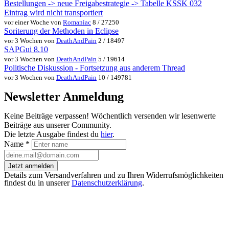
Bestellungen -> neue Freigabestrategie -> Tabelle KSSK 032
Eintrag wird nicht transportiert
vor einer Woche von
Romaniac
8 / 27250
Soriterung der Methoden in Eclipse
vor 3 Wochen von
DeathAndPain
2 / 18497
SAPGui 8.10
vor 3 Wochen von
DeathAndPain
5 / 19614
Politische Diskussion - Fortsetzung aus anderem Thread
vor 3 Wochen von
DeathAndPain
10 / 149781
Newsletter Anmeldung
Keine Beiträge verpassen! Wöchentlich versenden wir lesenwerte
Beiträge aus unserer Community.
Die letzte Ausgabe findest du
hier
.
Name
*
Jetzt anmelden
Details zum Versandverfahren und zu Ihren Widerrufsmöglichkeiten
findest du in unserer
Datenschutzerklärung
.