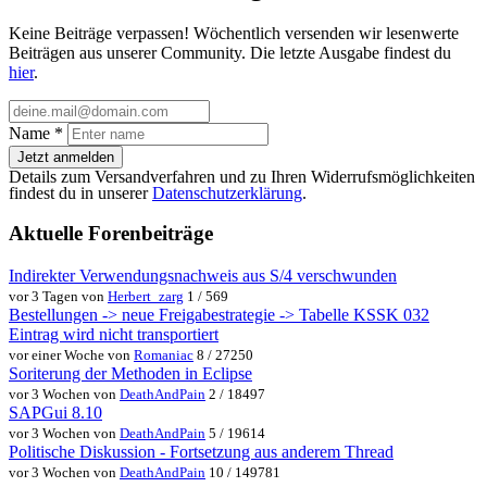
Keine Beiträge verpassen! Wöchentlich versenden wir lesenwerte
Beiträgen aus unserer Community. Die letzte Ausgabe findest du
hier
.
Name
*
Jetzt anmelden
Details zum Versandverfahren und zu Ihren Widerrufsmöglichkeiten
findest du in unserer
Datenschutzerklärung
.
Aktuelle Forenbeiträge
Indirekter Verwendungsnachweis aus S/4 verschwunden
vor 3 Tagen von
Herbert_zarg
1 / 569
Bestellungen -> neue Freigabestrategie -> Tabelle KSSK 032
Eintrag wird nicht transportiert
vor einer Woche von
Romaniac
8 / 27250
Soriterung der Methoden in Eclipse
vor 3 Wochen von
DeathAndPain
2 / 18497
SAPGui 8.10
vor 3 Wochen von
DeathAndPain
5 / 19614
Politische Diskussion - Fortsetzung aus anderem Thread
vor 3 Wochen von
DeathAndPain
10 / 149781