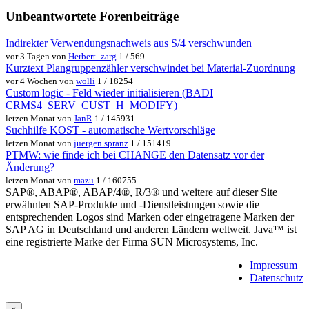
Unbeantwortete Forenbeiträge
Indirekter Verwendungsnachweis aus S/4 verschwunden
vor 3 Tagen von
Herbert_zarg
1 / 569
Kurztext Plangruppenzähler verschwindet bei Material-Zuordnung
vor 4 Wochen von
wolli
1 / 18254
Custom logic - Feld wieder initialisieren (BADI
CRMS4_SERV_CUST_H_MODIFY)
letzen Monat von
JanR
1 / 145931
Suchhilfe KOST - automatische Wertvorschläge
letzen Monat von
juergen.spranz
1 / 151419
PTMW: wie finde ich bei CHANGE den Datensatz vor der
Änderung?
letzen Monat von
mazu
1 / 160755
SAP®, ABAP®, ABAP/4®, R/3® und weitere auf dieser Site
erwähnten SAP-Produkte und -Dienstleistungen sowie die
entsprechenden Logos sind Marken oder eingetragene Marken der
SAP AG in Deutschland und anderen Ländern weltweit. Java™ ist
eine registrierte Marke der Firma SUN Microsystems, Inc.
Impressum
Datenschutz