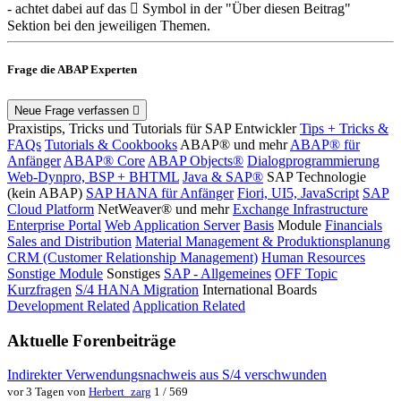
- achtet dabei auf das
Symbol in der "Über diesen Beitrag"
Sektion bei den jeweiligen Themen.
Frage die ABAP Experten
Neue Frage verfassen
Praxistips, Tricks und Tutorials für SAP Entwickler
Tips + Tricks &
FAQs
Tutorials & Cookbooks
ABAP® und mehr
ABAP® für
Anfänger
ABAP® Core
ABAP Objects®
Dialogprogrammierung
Web-Dynpro, BSP + BHTML
Java & SAP®
SAP Technologie
(kein ABAP)
SAP HANA für Anfänger
Fiori, UI5, JavaScript
SAP
Cloud Platform
NetWeaver® und mehr
Exchange Infrastructure
Enterprise Portal
Web Application Server
Basis
Module
Financials
Sales and Distribution
Material Management & Produktionsplanung
CRM (Customer Relationship Management)
Human Resources
Sonstige Module
Sonstiges
SAP - Allgemeines
OFF Topic
Kurzfragen
S/4 HANA Migration
International Boards
Development Related
Application Related
Aktuelle Forenbeiträge
Indirekter Verwendungsnachweis aus S/4 verschwunden
vor 3 Tagen von
Herbert_zarg
1 / 569