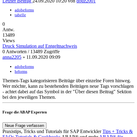
Letzter Beitrag
24.09.2020 10:20 von
douz2001
adobeforms
tabelle
0
Antw.
13489
Views
Druck Simulation auf Entgeltnachweis
0 Antworten / 13489 Zugriffe
anna2205
» 11.09.2020 09:09
adobeforms
hrforms
Themen-Tags kategorisieren Beiträge über einzelne Foren hinweg.
Wer möchte, kann zu bestehenden Beiträgen neue Tags vorschlagen
- achtet dabei auf das
Symbol in der "Über diesen Beitrag" Sektion
bei den jeweiligen Themen.
Frage die ABAP Experten
Neue Frage verfassen
Praxistips, Tricks und Tutorials für SAP Entwickler
Tips + Tricks &
FAQs
Tutorials & Cookbooks
ABAP® und mehr
ABAP® für