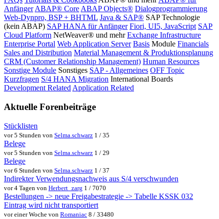
Anfänger
ABAP® Core
ABAP Objects®
Dialogprogrammierung
Web-Dynpro, BSP + BHTML
Java & SAP®
SAP Technologie
(kein ABAP)
SAP HANA für Anfänger
Fiori, UI5, JavaScript
SAP
Cloud Platform
NetWeaver® und mehr
Exchange Infrastructure
Enterprise Portal
Web Application Server
Basis
Module
Financials
Sales and Distribution
Material Management & Produktionsplanung
CRM (Customer Relationship Management)
Human Resources
Sonstige Module
Sonstiges
SAP - Allgemeines
OFF Topic
Kurzfragen
S/4 HANA Migration
International Boards
Development Related
Application Related
Aktuelle Forenbeiträge
Stücklisten
vor 5 Stunden von
Selma.schwarz
1 / 35
Belege
vor 5 Stunden von
Selma.schwarz
1 / 29
Belege
vor 6 Stunden von
Selma.schwarz
1 / 37
Indirekter Verwendungsnachweis aus S/4 verschwunden
vor 4 Tagen von
Herbert_zarg
1 / 7070
Bestellungen -> neue Freigabestrategie -> Tabelle KSSK 032
Eintrag wird nicht transportiert
vor einer Woche von
Romaniac
8 / 33480