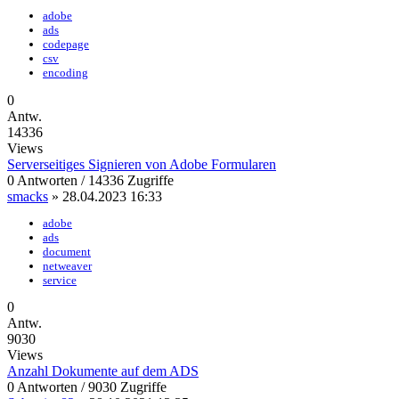
adobe
ads
codepage
csv
encoding
0
Antw.
14336
Views
Serverseitiges Signieren von Adobe Formularen
0 Antworten / 14336 Zugriffe
smacks
» 28.04.2023 16:33
adobe
ads
document
netweaver
service
0
Antw.
9030
Views
Anzahl Dokumente auf dem ADS
0 Antworten / 9030 Zugriffe