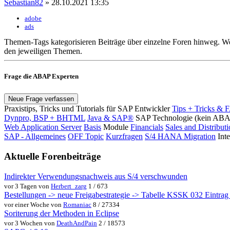
Sebastian82
» 28.10.2021 13:35
adobe
ads
Themen-Tags kategorisieren Beiträge über einzelne Foren hinweg. We
den jeweiligen Themen.
Frage die ABAP Experten
Neue Frage verfassen
Praxistips, Tricks und Tutorials für SAP Entwickler
Tips + Tricks & 
Dynpro, BSP + BHTML
Java & SAP®
SAP Technologie (kein AB
Web Application Server
Basis
Module
Financials
Sales and Distribut
SAP - Allgemeines
OFF Topic
Kurzfragen
S/4 HANA Migration
Int
Aktuelle Forenbeiträge
Indirekter Verwendungsnachweis aus S/4 verschwunden
vor 3 Tagen von
Herbert_zarg
1 / 673
Bestellungen -> neue Freigabestrategie -> Tabelle KSSK 032 Eintrag w
vor einer Woche von
Romaniac
8 / 27334
Soriterung der Methoden in Eclipse
vor 3 Wochen von
DeathAndPain
2 / 18573