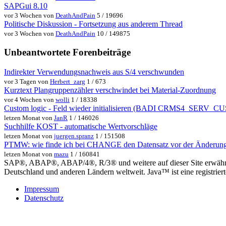
SAPGui 8.10
vor 3 Wochen von
DeathAndPain
5 / 19696
Politische Diskussion - Fortsetzung aus anderem Thread
vor 3 Wochen von
DeathAndPain
10 / 149875
Unbeantwortete Forenbeiträge
Indirekter Verwendungsnachweis aus S/4 verschwunden
vor 3 Tagen von
Herbert_zarg
1 / 673
Kurztext Plangruppenzähler verschwindet bei Material-Zuordnung
vor 4 Wochen von
wolli
1 / 18338
Custom logic - Feld wieder initialisieren (BADI CRMS4_SER
letzen Monat von
JanR
1 / 146026
Suchhilfe KOST - automatische Wertvorschläge
letzen Monat von
juergen.spranz
1 / 151508
PTMW: wie finde ich bei CHANGE den Datensatz vor der Änderun
letzen Monat von
mazu
1 / 160841
SAP®, ABAP®, ABAP/4®, R/3® und weitere auf dieser Site erwähnte
Deutschland und anderen Ländern weltweit. Java™ ist eine registrie
Impressum
Datenschutz