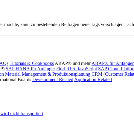
r möchte, kann zu bestehenden Beiträgen neue Tags vorschlagen - acht
FAQs
Tutorials & Cookbooks
ABAP® und mehr
ABAP® für Anfänger
AP)
SAP HANA für Anfänger
Fiori, UI5, JavaScript
SAP Cloud Platfo
ion
Material Management & Produktionsplanung
CRM (Customer Relat
ernational Boards
Development Related
Application Related
ird nicht transportiert