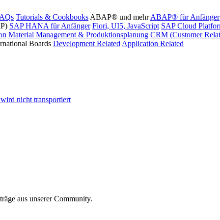
FAQs
Tutorials & Cookbooks
ABAP® und mehr
ABAP® für Anfänger
AP)
SAP HANA für Anfänger
Fiori, UI5, JavaScript
SAP Cloud Platfo
ion
Material Management & Produktionsplanung
CRM (Customer Relat
ernational Boards
Development Related
Application Related
ird nicht transportiert
iträge aus unserer Community.