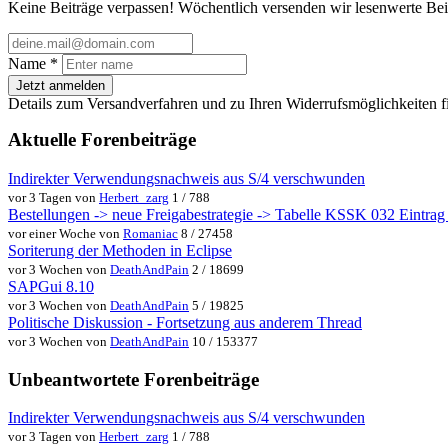
Keine Beiträge verpassen! Wöchentlich versenden wir lesenwerte Bei
Name
*
Jetzt anmelden
Details zum Versandverfahren und zu Ihren Widerrufsmöglichkeiten f
Aktuelle Forenbeiträge
Indirekter Verwendungsnachweis aus S/4 verschwunden
vor 3 Tagen von
Herbert_zarg
1 / 788
Bestellungen -> neue Freigabestrategie -> Tabelle KSSK 032 Eintrag w
vor einer Woche von
Romaniac
8 / 27458
Soriterung der Methoden in Eclipse
vor 3 Wochen von
DeathAndPain
2 / 18699
SAPGui 8.10
vor 3 Wochen von
DeathAndPain
5 / 19825
Politische Diskussion - Fortsetzung aus anderem Thread
vor 3 Wochen von
DeathAndPain
10 / 153377
Unbeantwortete Forenbeiträge
Indirekter Verwendungsnachweis aus S/4 verschwunden
vor 3 Tagen von
Herbert_zarg
1 / 788