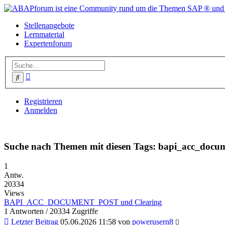
Stellenangebote
Lernmaterial
Expertenforum
Erweiterte
Suche
Suche
Registrieren
Anmelden
Suche nach Themen mit diesen Tags: bapi_acc_docu
1
Antw.
20334
Views
BAPI_ACC_DOCUMENT_POST und Clearing
1 Antworten / 20334 Zugriffe
Letzter Beitrag
05.06.2026 11:58 von
powerusern8