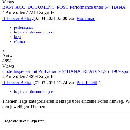
Views
BAPI_ACC_DOCUMENT_POST Performance unter S/4 HANA
4 Antworten / 7214 Zugriffe
Letzter Beitrag
22.04.2021 22:09 von
Romaniac
performance
bapi_acc_document_post
bapi
s4hana
2
Antw.
4894
Views
Code Inspector mit Prüfvariante S4HANA_READINESS_1909 spin
2 Antworten / 4894 Zugriffe
Letzter Beitrag
02.03.2021 15:24 von
PeterPaletti
bapi_acc_document_post
Themen-Tags kategorisieren Beiträge über einzelne Foren hinweg. We
den jeweiligen Themen.
Frage die ABAP Experten