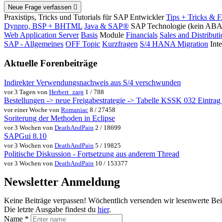
Neue Frage verfassen
Praxistips, Tricks und Tutorials für SAP Entwickler
Tips + Tricks & 
Dynpro, BSP + BHTML
Java & SAP®
SAP Technologie (kein AB
Web Application Server
Basis
Module
Financials
Sales and Distribut
SAP - Allgemeines
OFF Topic
Kurzfragen
S/4 HANA Migration
Int
Aktuelle Forenbeiträge
Indirekter Verwendungsnachweis aus S/4 verschwunden
vor 3 Tagen von
Herbert_zarg
1 / 788
Bestellungen -> neue Freigabestrategie -> Tabelle KSSK 032 Eintrag w
vor einer Woche von
Romaniac
8 / 27458
Soriterung der Methoden in Eclipse
vor 3 Wochen von
DeathAndPain
2 / 18699
SAPGui 8.10
vor 3 Wochen von
DeathAndPain
5 / 19825
Politische Diskussion - Fortsetzung aus anderem Thread
vor 3 Wochen von
DeathAndPain
10 / 153377
Newsletter Anmeldung
Keine Beiträge verpassen! Wöchentlich versenden wir lesenwerte Be
Die letzte Ausgabe findest du
hier
.
Name
*