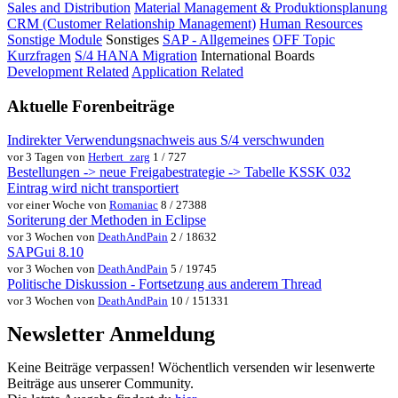
Sales and Distribution
Material Management & Produktionsplanung
CRM (Customer Relationship Management)
Human Resources
Sonstige Module
Sonstiges
SAP - Allgemeines
OFF Topic
Kurzfragen
S/4 HANA Migration
International Boards
Development Related
Application Related
Aktuelle Forenbeiträge
Indirekter Verwendungsnachweis aus S/4 verschwunden
vor 3 Tagen von
Herbert_zarg
1 / 727
Bestellungen -> neue Freigabestrategie -> Tabelle KSSK 032
Eintrag wird nicht transportiert
vor einer Woche von
Romaniac
8 / 27388
Soriterung der Methoden in Eclipse
vor 3 Wochen von
DeathAndPain
2 / 18632
SAPGui 8.10
vor 3 Wochen von
DeathAndPain
5 / 19745
Politische Diskussion - Fortsetzung aus anderem Thread
vor 3 Wochen von
DeathAndPain
10 / 151331
Newsletter Anmeldung
Keine Beiträge verpassen! Wöchentlich versenden wir lesenwerte
Beiträge aus unserer Community.