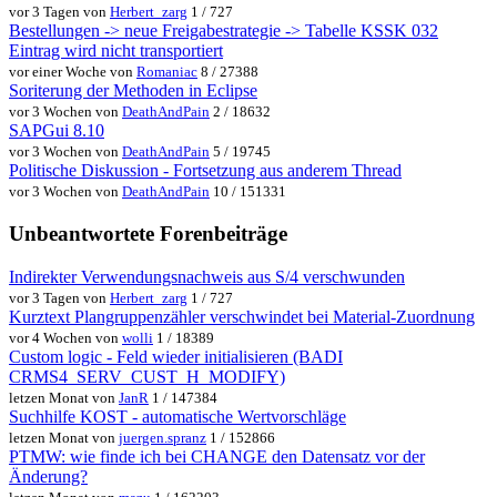
vor 3 Tagen von
Herbert_zarg
1 / 727
Bestellungen -> neue Freigabestrategie -> Tabelle KSSK 032
Eintrag wird nicht transportiert
vor einer Woche von
Romaniac
8 / 27388
Soriterung der Methoden in Eclipse
vor 3 Wochen von
DeathAndPain
2 / 18632
SAPGui 8.10
vor 3 Wochen von
DeathAndPain
5 / 19745
Politische Diskussion - Fortsetzung aus anderem Thread
vor 3 Wochen von
DeathAndPain
10 / 151331
Unbeantwortete Forenbeiträge
Indirekter Verwendungsnachweis aus S/4 verschwunden
vor 3 Tagen von
Herbert_zarg
1 / 727
Kurztext Plangruppenzähler verschwindet bei Material-Zuordnung
vor 4 Wochen von
wolli
1 / 18389
Custom logic - Feld wieder initialisieren (BADI
CRMS4_SERV_CUST_H_MODIFY)
letzen Monat von
JanR
1 / 147384
Suchhilfe KOST - automatische Wertvorschläge
letzen Monat von
juergen.spranz
1 / 152866
PTMW: wie finde ich bei CHANGE den Datensatz vor der
Änderung?