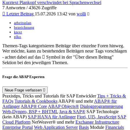
Kurztext Plankopf verschwindet bei Sprachenwechsel
7 Antworten / 43626 Zugriffe
Letzter Beitrag
15.07.2026 13:42 von
wolli
arbeitsplan
bezeichnung
ktext
plko
Themen-Tags kategorisieren Beiträge über einzelne Foren hinweg.
Wer möchte, kann zu bestehenden Beiträgen neue Tags vorschlagen
- achtet dabei auf das
Symbol in der "Über diesen Beitrag"
Sektion bei den jeweiligen Themen.
Frage die ABAP Experten
Neue Frage verfassen
Praxistips, Tricks und Tutorials für SAP Entwickler
Tips + Tricks &
FAQs
Tutorials & Cookbooks
ABAP® und mehr
ABAP® für
Anfänger
ABAP® Core
ABAP Objects®
Dialogprogrammierung
Web-Dynpro, BSP + BHTML
Java & SAP®
SAP Technologie
(kein ABAP)
SAP HANA für Anfänger
Fiori, UI5, JavaScript
SAP
Cloud Platform
NetWeaver® und mehr
Exchange Infrastructure
Enterprise Portal
Web Application Server
Basis
Module
Financials