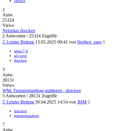
s4hana
2
Antw.
25324
Views
Netzplan drucken
2 Antworten / 25324 Zugriffe
Letzter Beitrag
13.05.2025 09:41 von
Herbert_zarg
abap-7.4
alv-grid
drucken
3
Antw.
28131
Views
WM: Transportauftrag quittieren - drucken
3 Antworten / 28131 Zugriffe
Letzter Beitrag
30.04.2025 14:54 von
JHM
drucken
transportauftrag
7
Antw.