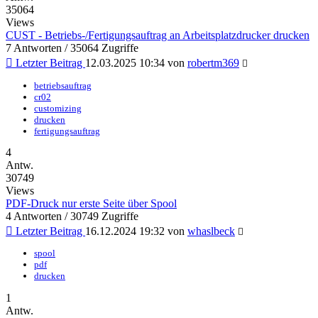
35064
Views
CUST - Betriebs-/Fertigungsauftrag an Arbeitsplatzdrucker drucken
7 Antworten / 35064 Zugriffe
Letzter Beitrag
12.03.2025 10:34 von
robertm369
betriebsauftrag
cr02
customizing
drucken
fertigungsauftrag
4
Antw.
30749
Views
PDF-Druck nur erste Seite über Spool
4 Antworten / 30749 Zugriffe
Letzter Beitrag
16.12.2024 19:32 von
whaslbeck
spool
pdf
drucken
1
Antw.