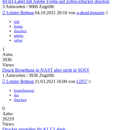
RFID-Label mit Adobe Forms auf Zebra-Drucker drucken
3 Antworten / 9069 Zugriffe
Letzter Beitrag
04.10.2021 20:16 von
a-dead-trousers
rfid
forms
drucken
adobe
zebra
1
Antw.
3936
Views
Druck Bestellung in NAST aber nicht in SOST
1 Antworten / 3936 Zugriffe
Letzter Beitrag
11.03.2021 16:00 von
LD57
bestellungen
der
drucken
0
Antw.
26219
Views
Drucker einstellen für KLT Labels