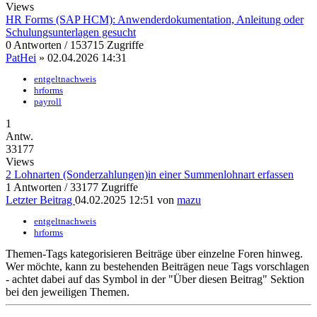
Views
HR Forms (SAP HCM): Anwenderdokumentation, Anleitung oder
Schulungsunterlagen gesucht
0 Antworten / 153715 Zugriffe
PatHei
» 02.04.2026 14:31
entgeltnachweis
hrforms
payroll
1
Antw.
33177
Views
2 Lohnarten (Sonderzahlungen)in einer Summenlohnart erfassen
1 Antworten / 33177 Zugriffe
Letzter Beitrag
04.02.2025 12:51 von
mazu
entgeltnachweis
hrforms
Themen-Tags kategorisieren Beiträge über einzelne Foren hinweg.
Wer möchte, kann zu bestehenden Beiträgen neue Tags vorschlagen
- achtet dabei auf das
Symbol in der "Über diesen Beitrag" Sektion
bei den jeweiligen Themen.