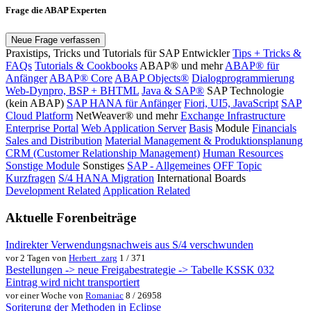
Frage die ABAP Experten
Neue Frage verfassen
Praxistips, Tricks und Tutorials für SAP Entwickler
Tips + Tricks &
FAQs
Tutorials & Cookbooks
ABAP® und mehr
ABAP® für
Anfänger
ABAP® Core
ABAP Objects®
Dialogprogrammierung
Web-Dynpro, BSP + BHTML
Java & SAP®
SAP Technologie
(kein ABAP)
SAP HANA für Anfänger
Fiori, UI5, JavaScript
SAP
Cloud Platform
NetWeaver® und mehr
Exchange Infrastructure
Enterprise Portal
Web Application Server
Basis
Module
Financials
Sales and Distribution
Material Management & Produktionsplanung
CRM (Customer Relationship Management)
Human Resources
Sonstige Module
Sonstiges
SAP - Allgemeines
OFF Topic
Kurzfragen
S/4 HANA Migration
International Boards
Development Related
Application Related
Aktuelle Forenbeiträge
Indirekter Verwendungsnachweis aus S/4 verschwunden
vor 2 Tagen von
Herbert_zarg
1 / 371
Bestellungen -> neue Freigabestrategie -> Tabelle KSSK 032
Eintrag wird nicht transportiert
vor einer Woche von
Romaniac
8 / 26958
Soriterung der Methoden in Eclipse