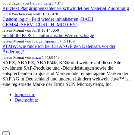
vor 2 Tagen von
Herbert_zarg
1 / 371
Kurztext Plangruppenzähler verschwindet bei Material-Zuordnung
vor 4 Wochen von
wolli
1 / 17978
Custom logic - Feld wieder initialisieren (BADI
CRMS4_SERV_CUST_H_MODIFY)
letzen Monat von
JanR
1 / 145650
Suchhilfe KOST - automatische Wertvorschläge
letzen Monat von
juergen.spranz
1 / 151109
PTMW: wie finde ich bei CHANGE den Datensatz vor der
Änderung?
letzen Monat von
mazu
1 / 160447
SAP®, ABAP®, ABAP/4®, R/3® und weitere auf dieser Site
erwähnten SAP-Produkte und -Dienstleistungen sowie die
entsprechenden Logos sind Marken oder eingetragene Marken der
SAP AG in Deutschland und anderen Ländern weltweit. Java™ ist
eine registrierte Marke der Firma SUN Microsystems, Inc.
Impressum
Datenschutz
×