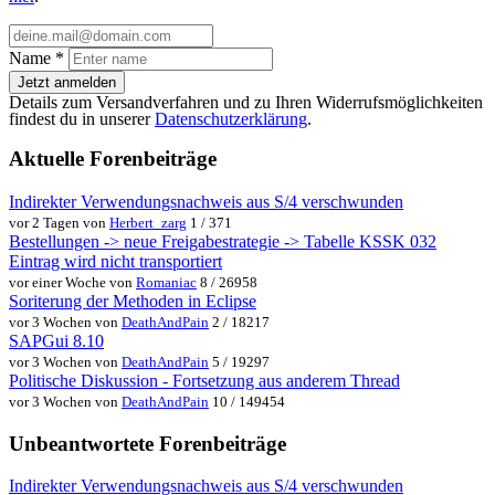
Name
*
Jetzt anmelden
Details zum Versandverfahren und zu Ihren Widerrufsmöglichkeiten
findest du in unserer
Datenschutzerklärung
.
Aktuelle Forenbeiträge
Indirekter Verwendungsnachweis aus S/4 verschwunden
vor 2 Tagen von
Herbert_zarg
1 / 371
Bestellungen -> neue Freigabestrategie -> Tabelle KSSK 032
Eintrag wird nicht transportiert
vor einer Woche von
Romaniac
8 / 26958
Soriterung der Methoden in Eclipse
vor 3 Wochen von
DeathAndPain
2 / 18217
SAPGui 8.10
vor 3 Wochen von
DeathAndPain
5 / 19297
Politische Diskussion - Fortsetzung aus anderem Thread
vor 3 Wochen von
DeathAndPain
10 / 149454
Unbeantwortete Forenbeiträge
Indirekter Verwendungsnachweis aus S/4 verschwunden