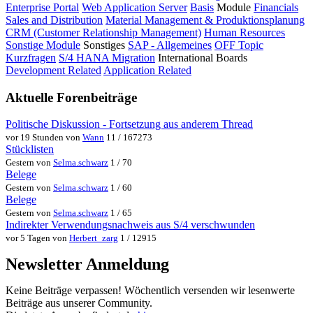
Enterprise Portal
Web Application Server
Basis
Module
Financials
Sales and Distribution
Material Management & Produktionsplanung
CRM (Customer Relationship Management)
Human Resources
Sonstige Module
Sonstiges
SAP - Allgemeines
OFF Topic
Kurzfragen
S/4 HANA Migration
International Boards
Development Related
Application Related
Aktuelle Forenbeiträge
Politische Diskussion - Fortsetzung aus anderem Thread
vor 19 Stunden von
Wann
11 / 167273
Stücklisten
Gestern von
Selma.schwarz
1 / 70
Belege
Gestern von
Selma.schwarz
1 / 60
Belege
Gestern von
Selma.schwarz
1 / 65
Indirekter Verwendungsnachweis aus S/4 verschwunden
vor 5 Tagen von
Herbert_zarg
1 / 12915
Newsletter Anmeldung
Keine Beiträge verpassen! Wöchentlich versenden wir lesenwerte
Beiträge aus unserer Community.