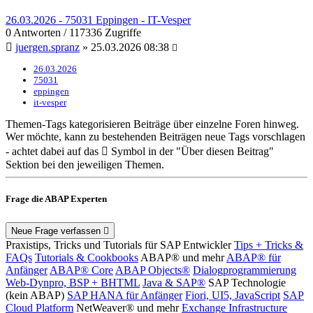
26.03.2026 - 75031 Eppingen - IT-Vesper
0 Antworten / 117336 Zugriffe
juergen.spranz
» 25.03.2026 08:38
26.03.2026
75031
eppingen
it-vesper
Themen-Tags kategorisieren Beiträge über einzelne Foren hinweg.
Wer möchte, kann zu bestehenden Beiträgen neue Tags vorschlagen
- achtet dabei auf das
Symbol in der "Über diesen Beitrag"
Sektion bei den jeweiligen Themen.
Frage die ABAP Experten
Neue Frage verfassen
Praxistips, Tricks und Tutorials für SAP Entwickler
Tips + Tricks &
FAQs
Tutorials & Cookbooks
ABAP® und mehr
ABAP® für
Anfänger
ABAP® Core
ABAP Objects®
Dialogprogrammierung
Web-Dynpro, BSP + BHTML
Java & SAP®
SAP Technologie
(kein ABAP)
SAP HANA für Anfänger
Fiori, UI5, JavaScript
SAP
Cloud Platform
NetWeaver® und mehr
Exchange Infrastructure