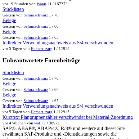
vor 19 Stunden von
Wann
11 / 167273
Stücklisten
Gestern von
Selma.schwarz
1 / 70
Belege
Gestern von
Selma.schwarz
1 / 60
Belege
Gestern von
Selma.schwarz
1 / 65
Indirekter Verwendungsnachweis aus S/4 verschwunden
vor 5 Tagen von
Herbert_zarg
1 / 12915
Unbeantwortete Forenbeiträge
Stücklisten
Gestern von
Selma.schwarz
1 / 70
Belege
Gestern von
Selma.schwarz
1 / 60
Belege
Gestern von
Selma.schwarz
1 / 65
Indirekter Verwendungsnachweis aus S/4 verschwunden
vor 5 Tagen von
Herbert_zarg
1 / 12915
Kurztext Plangruppenzähler verschwindet bei Material-Zuordnung
vor 4 Wochen von
wolli
1 / 30971
SAP®, ABAP®, ABAP/4®, R/3® und weitere auf dieser Site
erwähnten SAP-Produkte und -Dienstleistungen sowie die