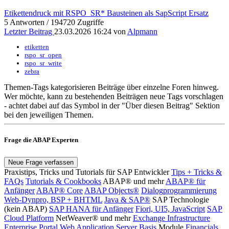
Etikettendruck mit RSPO_SR* Bausteinen als SapScript Ersatz
5 Antworten / 194720 Zugriffe
Letzter Beitrag
23.03.2026 16:24 von
Alpmann
etiketten
rspo_sr_open
rspo_sr_write
zebra
Themen-Tags kategorisieren Beiträge über einzelne Foren hinweg.
Wer möchte, kann zu bestehenden Beiträgen neue Tags vorschlagen
- achtet dabei auf das
Symbol in der "Über diesen Beitrag" Sektion
bei den jeweiligen Themen.
Frage die ABAP Experten
Neue Frage verfassen
Praxistips, Tricks und Tutorials für SAP Entwickler
Tips + Tricks &
FAQs
Tutorials & Cookbooks
ABAP® und mehr
ABAP® für
Anfänger
ABAP® Core
ABAP Objects®
Dialogprogrammierung
Web-Dynpro, BSP + BHTML
Java & SAP®
SAP Technologie
(kein ABAP)
SAP HANA für Anfänger
Fiori, UI5, JavaScript
SAP
Cloud Platform
NetWeaver® und mehr
Exchange Infrastructure
Enterprise Portal
Web Application Server
Basis
Module
Financials