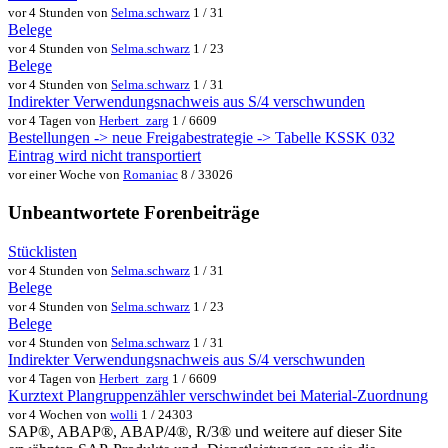
vor 4 Stunden von
Selma.schwarz
1 / 31
Belege
vor 4 Stunden von
Selma.schwarz
1 / 23
Belege
vor 4 Stunden von
Selma.schwarz
1 / 31
Indirekter Verwendungsnachweis aus S/4 verschwunden
vor 4 Tagen von
Herbert_zarg
1 / 6609
Bestellungen -> neue Freigabestrategie -> Tabelle KSSK 032
Eintrag wird nicht transportiert
vor einer Woche von
Romaniac
8 / 33026
Unbeantwortete Forenbeiträge
Stücklisten
vor 4 Stunden von
Selma.schwarz
1 / 31
Belege
vor 4 Stunden von
Selma.schwarz
1 / 23
Belege
vor 4 Stunden von
Selma.schwarz
1 / 31
Indirekter Verwendungsnachweis aus S/4 verschwunden
vor 4 Tagen von
Herbert_zarg
1 / 6609
Kurztext Plangruppenzähler verschwindet bei Material-Zuordnung
vor 4 Wochen von
wolli
1 / 24303
SAP®, ABAP®, ABAP/4®, R/3® und weitere auf dieser Site