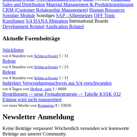
Sales and Distribution
Material Management & Produktionsplanung
CRM (Customer Relationship Management)
Human Resources
Sonstige Module
Sonstiges
SAP - Allgemeines
OFF Topic
Kurzfragen
S/4 HANA Migration
International Boards
Development Related
Application Related
Aktuelle Forenbeiträge
Stücklisten
vor 4 Stunden von
Selma.schwarz
1 / 31
Belege
vor 4 Stunden von
Selma.schwarz
1 / 23
Belege
vor 4 Stunden von
Selma.schwarz
1 / 31
Indirekter Verwendungsnachweis aus S/4 verschwunden
vor 4 Tagen von
Herbert_zarg
1 / 6609
Bestellungen -> neue Freigabestrategie -> Tabelle KSSK 032
Eintrag wird nicht transportiert
vor einer Woche von
Romaniac
8 / 33026
Newsletter Anmeldung
Keine Beiträge verpassen! Wöchentlich versenden wir lesenwerte
Beiträge aus unserer Community.