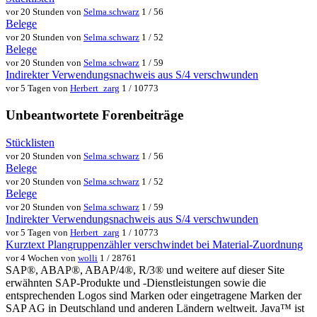
vor 20 Stunden von
Selma.schwarz
1 / 56
Belege
vor 20 Stunden von
Selma.schwarz
1 / 52
Belege
vor 20 Stunden von
Selma.schwarz
1 / 59
Indirekter Verwendungsnachweis aus S/4 verschwunden
vor 5 Tagen von
Herbert_zarg
1 / 10773
Unbeantwortete Forenbeiträge
Stücklisten
vor 20 Stunden von
Selma.schwarz
1 / 56
Belege
vor 20 Stunden von
Selma.schwarz
1 / 52
Belege
vor 20 Stunden von
Selma.schwarz
1 / 59
Indirekter Verwendungsnachweis aus S/4 verschwunden
vor 5 Tagen von
Herbert_zarg
1 / 10773
Kurztext Plangruppenzähler verschwindet bei Material-Zuordnung
vor 4 Wochen von
wolli
1 / 28761
SAP®, ABAP®, ABAP/4®, R/3® und weitere auf dieser Site
erwähnten SAP-Produkte und -Dienstleistungen sowie die
entsprechenden Logos sind Marken oder eingetragene Marken der
SAP AG in Deutschland und anderen Ländern weltweit. Java™ ist