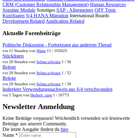
CRM (Customer Relationship Management)
Human Resources
Sonstige Module
Sonstiges
SAP - Allgemeines
OFF Topic
Kurzfragen
S/4 HANA Migration
International Boards
Development Related
Application Related
Aktuelle Forenbeiträge
Politische Diskussion - Fortsetzung aus anderem Thread
vor 11 Stunden von
Wann
11 / 165025
Stücklisten
vor 20 Stunden von
Selma.schwarz
1 / 56
Belege
vor 20 Stunden von
Selma.schwarz
1 / 52
Belege
vor 20 Stunden von
Selma.schwarz
1 / 59
Indirekter Verwendungsnachweis aus S/4 verschwunden
vor 5 Tagen von
Herbert_zarg
1 / 10773
Newsletter Anmeldung
Keine Beiträge verpassen! Wöchentlich versenden wir lesenwerte
Beiträge aus unserer Community.
Die letzte Ausgabe findest du
hier
.
Name
*