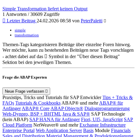
Simple Transformation liefert keinen Output
1 Antworten / 30609 Zugriffe
Letzter Beitrag
24.02.2026 08:58 von
PeterPaletti
simple
transformation
Themen-Tags kategorisieren Beiträge über einzelne Foren hinweg.
Wer möchte, kann zu bestehenden Beiträgen neue Tags vorschlagen
- achtet dabei auf das
Symbol in der "Über diesen Beitrag"
Sektion bei den jeweiligen Themen.
Frage die ABAP Experten
Neue Frage verfassen
Praxistips, Tricks und Tutorials für SAP Entwickler
Tips + Tricks &
FAQs
Tutorials & Cookbooks
ABAP® und mehr
ABAP® für
Anfänger
ABAP® Core
ABAP Objects®
Dialogprogrammierung
Web-Dynpro, BSP + BHTML
Java & SAP®
SAP Technologie
(kein ABAP)
SAP HANA für Anfänger
Fiori, UI5, JavaScript
SAP
Cloud Platform
NetWeaver® und mehr
Exchange Infrastructure
Enterprise Portal
Web Application Server
Basis
Module
Financials
Sales and Distribution
Material Management & Produktionsplanung