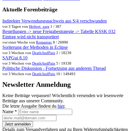
Aktuelle Forenbeiträge
Indirekter Verwendungsnachweis aus S/4 verschwunden
vor 3 Tagen von
Herbert_zarg
1 / 387
Bestellungen -> neue Freigabestrategie -> Tabelle KSSK 032
Eintrag wird nicht transportiert
vor einer Woche von
Romaniac
8 / 26990
Soriterung der Methoden in Eclipse
vor 3 Wochen von
DeathAndPain
2 / 18239
SAPGui 8.10
vor 3 Wochen von
DeathAndPain
5 / 19338
Politische Diskussion - Fortsetzung aus anderem Thread
vor 3 Wochen von
DeathAndPain
10 / 149493
Newsletter Anmeldung
Keine Beiträge verpassen! Wöchentlich versenden wir lesenwerte
Beiträge aus unserer Community.
Die letzte Ausgabe findest du
hier
.
Name
*
Jetzt anmelden
Details zum Versandverfahren und zu Ihren Widerrufsmöglichkeiten