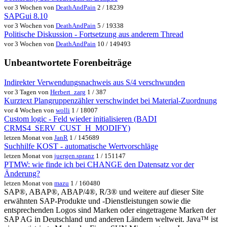
vor 3 Wochen von
DeathAndPain
2 / 18239
SAPGui 8.10
vor 3 Wochen von
DeathAndPain
5 / 19338
Politische Diskussion - Fortsetzung aus anderem Thread
vor 3 Wochen von
DeathAndPain
10 / 149493
Unbeantwortete Forenbeiträge
Indirekter Verwendungsnachweis aus S/4 verschwunden
vor 3 Tagen von
Herbert_zarg
1 / 387
Kurztext Plangruppenzähler verschwindet bei Material-Zuordnung
vor 4 Wochen von
wolli
1 / 18007
Custom logic - Feld wieder initialisieren (BADI
CRMS4_SERV_CUST_H_MODIFY)
letzen Monat von
JanR
1 / 145689
Suchhilfe KOST - automatische Wertvorschläge
letzen Monat von
juergen.spranz
1 / 151147
PTMW: wie finde ich bei CHANGE den Datensatz vor der
Änderung?
letzen Monat von
mazu
1 / 160480
SAP®, ABAP®, ABAP/4®, R/3® und weitere auf dieser Site
erwähnten SAP-Produkte und -Dienstleistungen sowie die
entsprechenden Logos sind Marken oder eingetragene Marken der
SAP AG in Deutschland und anderen Ländern weltweit. Java™ ist