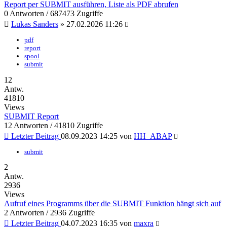
Report per SUBMIT ausführen, Liste als PDF abrufen
0 Antworten / 687473 Zugriffe
Lukas Sanders
» 27.02.2026 11:26
pdf
report
spool
submit
12
Antw.
41810
Views
SUBMIT Report
12 Antworten / 41810 Zugriffe
Letzter Beitrag
08.09.2023 14:25 von
HH_ABAP
submit
2
Antw.
2936
Views
Aufruf eines Programms über die SUBMIT Funktion hängt sich auf
2 Antworten / 2936 Zugriffe
Letzter Beitrag
04.07.2023 16:35 von
maxra