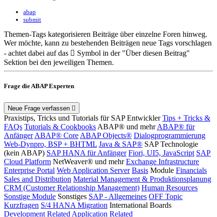
abap
submit
Themen-Tags kategorisieren Beiträge über einzelne Foren hinweg.
Wer möchte, kann zu bestehenden Beiträgen neue Tags vorschlagen
- achtet dabei auf das
Symbol in der "Über diesen Beitrag"
Sektion bei den jeweiligen Themen.
Frage die ABAP Experten
Neue Frage verfassen
Praxistips, Tricks und Tutorials für SAP Entwickler
Tips + Tricks &
FAQs
Tutorials & Cookbooks
ABAP® und mehr
ABAP® für
Anfänger
ABAP® Core
ABAP Objects®
Dialogprogrammierung
Web-Dynpro, BSP + BHTML
Java & SAP®
SAP Technologie
(kein ABAP)
SAP HANA für Anfänger
Fiori, UI5, JavaScript
SAP
Cloud Platform
NetWeaver® und mehr
Exchange Infrastructure
Enterprise Portal
Web Application Server
Basis
Module
Financials
Sales and Distribution
Material Management & Produktionsplanung
CRM (Customer Relationship Management)
Human Resources
Sonstige Module
Sonstiges
SAP - Allgemeines
OFF Topic
Kurzfragen
S/4 HANA Migration
International Boards
Development Related
Application Related