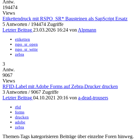
Antw.
194474
Views
Etikettendruck mit RSPO_SR* Bausteinen als SapScript Ersatz
5 Antworten / 194474 Zugriffe
Letzter Beitrag
23.03.2026 16:24 von
Alpmann
etiketten
rspo_sr_open
rspo_sr_write
zebra
3
Antw.
9067
Views
RFID-Label mit Adobe Forms auf Zebra-Drucker drucken
3 Antworten / 9067 Zugriffe
Letzter Beitrag
04.10.2021 20:16 von
a-dead-trousers
rfid
forms
drucken
adobe
zebra
Themen-Tags kategorisieren Beiträge über einzelne Foren hinweg.