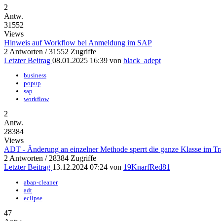
2
Antw.
31552
Views
Hinweis auf Workflow bei Anmeldung im SAP
2 Antworten / 31552 Zugriffe
Letzter Beitrag
08.01.2025 16:39
von
black_adept
business
popup
sap
workflow
2
Antw.
28384
Views
ADT - Änderung an einzelner Methode sperrt die ganze Klasse im T
2 Antworten / 28384 Zugriffe
Letzter Beitrag
13.12.2024 07:24
von
19KnarfRed81
abap-cleaner
adt
eclipse
47