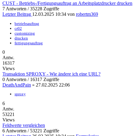
CUST - Betriebs-/Fertigungsauftrag an Arbeitsplatzdrucker drucken
7 Antworten / 35228 Zugriffe
Letzter Beitrag
12.03.2025 10:34
von
robertm369
betriebsauftrag
cr02
customizing
drucken
fertigungsauftrag
0
Antw.
16317
Views
Transaktion SPROXY - Wie ändere ich eine URL?
0 Antworten / 16317 Zugriffe
DeathAndPain
»
27.02.2025 22:06
sproxy
6
Antw.
53221
Views
Feldwerte vergleichen
6 Antworten / 53221 Zugriffe