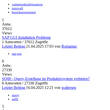
variantenkonfiguration
intervall
beziehungswissen
1
Antw.
37612
Views
SAP GUI Installation Probleme
1 Antworten / 37612 Zugriffe
Letzter Beitrag
21.04.2025 17:03
von
Romaniac
sap-gui
6
Antw.
27330
Views
SQ00 - Query-Erstellung im Produktivsystem verbieten?
6 Antworten / 27330 Zugriffe
Letzter Beitrag
16.04.2025 12:21
von
waltersen
query
sq00
5