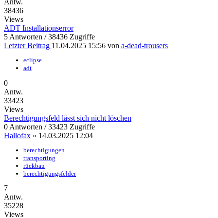
Antw.
38436
Views
ADT Installationserror
5 Antworten / 38436 Zugriffe
Letzter Beitrag
11.04.2025 15:56
von
a-dead-trousers
eclipse
adt
0
Antw.
33423
Views
Berechtigungsfeld lässt sich nicht löschen
0 Antworten / 33423 Zugriffe
Hallofax
»
14.03.2025 12:04
berechtigungen
transporting
rückbau
berechtigungsfelder
7
Antw.
35228
Views