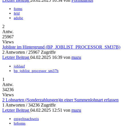
Letzter Beitrag
26.02.2025 10:34
von
Formularius
forms
feld
adobe
2
Antw.
25967
Views
Jobliste im Hintergrund (BP_JOBLIST_PROCESSOR_SM37B)
2 Antworten / 25967 Zugriffe
Letzter Beitrag
04.02.2025 16:39
von
mazu
joblauf
bp_joblist_processor_sm37b
1
Antw.
34236
Views
2 Lohnarten (Sonderzahlungen)in einer Summenlohnart erfassen
1 Antworten / 34236 Zugriffe
Letzter Beitrag
04.02.2025 12:51
von
mazu
entgeltnachweis
hrforms