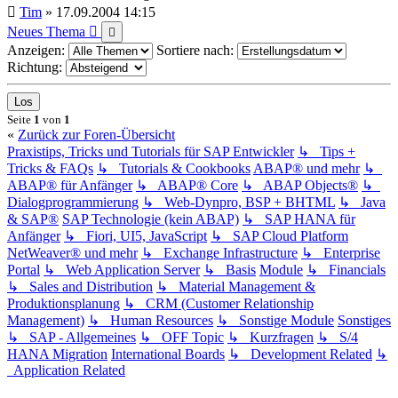
Tim
»
17.09.2004 14:15
Neues Thema
Anzeigen:
Sortiere nach:
Richtung:
Seite
1
von
1
«
Zurück zur Foren-Übersicht
Praxistips, Tricks und Tutorials für SAP Entwickler
↳ Tips +
Tricks & FAQs
↳ Tutorials & Cookbooks
ABAP® und mehr
↳
ABAP® für Anfänger
↳ ABAP® Core
↳ ABAP Objects®
↳
Dialogprogrammierung
↳ Web-Dynpro, BSP + BHTML
↳ Java
& SAP®
SAP Technologie (kein ABAP)
↳ SAP HANA für
Anfänger
↳ Fiori, UI5, JavaScript
↳ SAP Cloud Platform
NetWeaver® und mehr
↳ Exchange Infrastructure
↳ Enterprise
Portal
↳ Web Application Server
↳ Basis
Module
↳ Financials
↳ Sales and Distribution
↳ Material Management &
Produktionsplanung
↳ CRM (Customer Relationship
Management)
↳ Human Resources
↳ Sonstige Module
Sonstiges
↳ SAP - Allgemeines
↳ OFF Topic
↳ Kurzfragen
↳ S/4
HANA Migration
International Boards
↳ Development Related
↳
Application Related