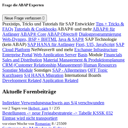
Frage die ABAP Experten
Neue Frage verfassen
Praxistips, Tricks und Tutorials für SAP Entwickler
Tips + Tricks &
FAQs
Tutorials & Cookbooks
ABAP® und mehr
ABAP® für
Anfänger
ABAP® Core
ABAP Objects®
Dialogprogrammierung
Web-Dynpro, BSP + BHTML
Java & SAP®
SAP Technologie
(kein ABAP)
SAP HANA für Anfänger
Fiori, UI5, JavaScript
SAP
Cloud Platform
NetWeaver® und mehr
Exchange Infrastructure
Enterprise Portal
Web Application Server
Basis
Module
Financials
Sales and Distribution
Material Management & Produktionsplanung
CRM (Customer Relationship Management)
Human Resources
Sonstige Module
Sonstiges
SAP - Allgemeines
OFF Topic
Kurzfragen
S/4 HANA Migration
International Boards
Development Related
Application Related
Aktuelle Forenbeiträge
Indirekter Verwendungsnachweis aus S/4 verschwunden
vor 2 Tagen von
Herbert_zarg
1 / 235
Bestellungen -> neue Freigabestrategie -> Tabelle KSSK 032
Eintrag wird nicht transportiert
vor einer Woche von
Romaniac
8 / 25509