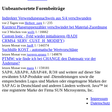
Unbeantwortete Forenbeiträge
Indirekter Verwendungsnachweis aus S/4 verschwunden
vor 2 Tagen von
Herbert_zarg
1 / 235
Kurztext Plangruppenzähler verschwindet bei Material-Zuordnung
vor 3 Wochen von
wolli
1 / 16662
Custom logic - Feld wieder initialisieren (BADI
CRMS4_SERV_CUST_H_MODIFY)
letzen Monat von
JanR
1 / 144374
Suchhilfe KOST - automatische Wertvorschläge
letzen Monat von
juergen.spranz
1 / 149876
PTMW: wie finde ich bei CHANGE den Datensatz vor der
Änderung?
letzen Monat von
mazu
1 / 159181
SAP®, ABAP®, ABAP/4®, R/3® und weitere auf dieser Site
erwähnten SAP-Produkte und -Dienstleistungen sowie die
entsprechenden Logos sind Marken oder eingetragene Marken der
SAP AG in Deutschland und anderen Ländern weltweit. Java™ ist
eine registrierte Marke der Firma SUN Microsystems, Inc.
Impressum
Datenschutz