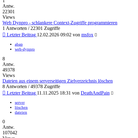
1
Antw.
22301
Views
Web Dynpro - schlankere Context-Zugriffe programmieren
1 Antworten / 22301 Zugriffe
Letzter Beitrag
12.02.2026 09:02
von
msfox
abap
web-dynpro
8
Antw.
49378
Views
Dateien aus einem serverseitigen Zielverzeichnis löschen
8 Antworten / 49378 Zugriffe
Letzter Beitrag
11.11.2025 18:31
von
DeathAndPain
server
löschen
dateien
0
Antw.
107042