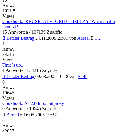
15
Antw.
107139
Views
Cookbook: 'REUSE_ALV_GRID_DISPLAY' Wie man ihn
benutzt?!
15 Antworten / 107139 Zugriffe
Letzter Beitrag
24.11.2005 20:01
von
Azreal
1
2
1
Antw.
34215
Views
Time`s up...
1 Antworten / 34215 Zugriffe
Letzter Beitrag
09.08.2005 10:18
von
Steff
0
Antw.
19645
Views
Cookbook: XI 2.0 Inboundproxy
0 Antworten / 19645 Zugriffe
Azreal
»
16.05.2005 19:37
6
Antw.
42857