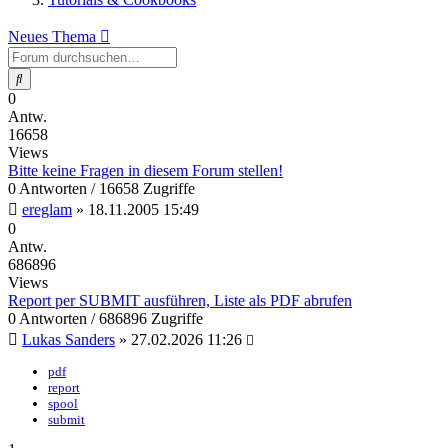
Neues Thema
Suche
0
Antw.
16658
Views
Bitte keine Fragen in diesem Forum stellen!
0 Antworten / 16658 Zugriffe
ereglam
»
18.11.2005 15:49
0
Antw.
686896
Views
Report per SUBMIT ausführen, Liste als PDF abrufen
0 Antworten / 686896 Zugriffe
Lukas Sanders
»
27.02.2026 11:26
pdf
report
spool
submit