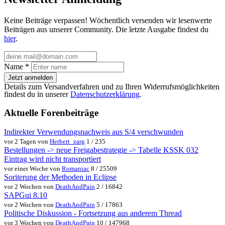
Keine Beiträge verpassen! Wöchentlich versenden wir lesenwerte
Beiträgen aus unserer Community. Die letzte Ausgabe findest du
hier
.
Name
*
Jetzt anmelden
Details zum Versandverfahren und zu Ihren Widerrufsmöglichkeiten
findest du in unserer
Datenschutzerklärung
.
Aktuelle Forenbeiträge
Indirekter Verwendungsnachweis aus S/4 verschwunden
vor 2 Tagen von
Herbert_zarg
1 / 235
Bestellungen -> neue Freigabestrategie -> Tabelle KSSK 032
Eintrag wird nicht transportiert
vor einer Woche von
Romaniac
8 / 25509
Soriterung der Methoden in Eclipse
vor 2 Wochen von
DeathAndPain
2 / 16842
SAPGui 8.10
vor 2 Wochen von
DeathAndPain
5 / 17863
Politische Diskussion - Fortsetzung aus anderem Thread
vor 3 Wochen von
DeathAndPain
10 / 147968