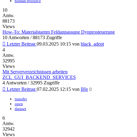
human-resource
10
Antw.
88173
Views
How-To: Materialstamm Feldanpassung Dynprosteuerung
10 Antworten / 88173 Zugriffe
Letzter Beitrag
09.03.2025 10:15
von
black_adept
4
Antw.
32995
Views
Mit Serververzeichnissen arbeiten
ZCL_GUI_BACKEND_SERVICES
4 Antworten / 32995 Zugriffe
Letzter Beitrag
07.02.2025 12:15
von
IHe
transfer
open
dataset
6
Antw.
32942
Views