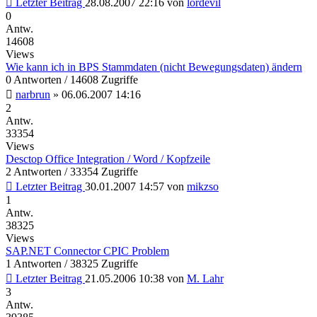
Letzter Beitrag
28.08.2007 22:16
von
lordevil
0
Antw.
14608
Views
Wie kann ich in BPS Stammdaten (nicht Bewegungsdaten) ändern
0 Antworten / 14608 Zugriffe
narbrun
»
06.06.2007 14:16
2
Antw.
33354
Views
Desctop Office Integration / Word / Kopfzeile
2 Antworten / 33354 Zugriffe
Letzter Beitrag
30.01.2007 14:57
von
mikzso
1
Antw.
38325
Views
SAP.NET Connector CPIC Problem
1 Antworten / 38325 Zugriffe
Letzter Beitrag
21.05.2006 10:38
von
M. Lahr
3
Antw.