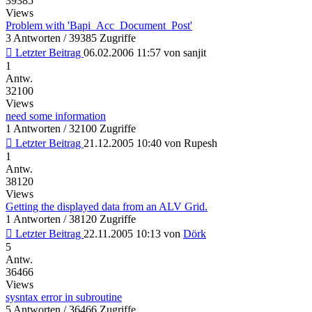
39385
Views
Problem with 'Bapi_Acc_Document_Post'
3 Antworten / 39385 Zugriffe
Letzter Beitrag
06.02.2006 11:57
von
sanjit
1
Antw.
32100
Views
need some information
1 Antworten / 32100 Zugriffe
Letzter Beitrag
21.12.2005 10:40
von
Rupesh
1
Antw.
38120
Views
Getting the displayed data from an ALV Grid.
1 Antworten / 38120 Zugriffe
Letzter Beitrag
22.11.2005 10:13
von
Dörk
5
Antw.
36466
Views
sysntax error in subroutine
5 Antworten / 36466 Zugriffe