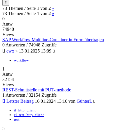
Suche
(current)
Nächste
73 Themen /
Seite
1
von
2
»
(current)
Nächste
73 Themen /
Seite
1
von
2
»
0
Antw.
74948
Views
SAP Workflow Multiline-Container in Form übertragen
0 Antworten / 74948 Zugriffe
ewx
»
13.01.2025 13:09
workflow
1
Antw.
32154
Views
REST-Schnittstelle mit PUT-methode
1 Antworten / 32154 Zugriffe
Letzter Beitrag
16.01.2024 13:16
von
GünterL
if_http_client
cl_rest_http_client
rest
5