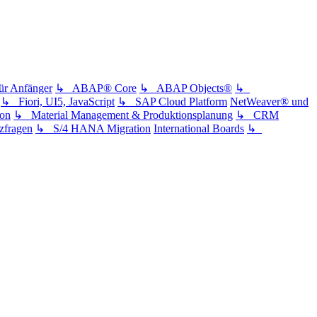
 Anfänger
↳ ABAP® Core
↳ ABAP Objects®
↳
↳ Fiori, UI5, JavaScript
↳ SAP Cloud Platform
NetWeaver® und
ion
↳ Material Management & Produktionsplanung
↳ CRM
fragen
↳ S/4 HANA Migration
International Boards
↳