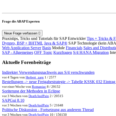
Frage die ABAP Experten
Neue Frage verfassen
Praxistips, Tricks und Tutorials für SAP Entwickler
Tips + Tricks & 
Dynpro, BSP + BHTML
Java & SAP®
SAP Technologie (kein AB
Web Application Server
Basis
Module
Financials
Sales and Distribut
SAP - Allgemeines
OFF Topic
Kurzfragen
S/4 HANA Migration
Int
Aktuelle Forenbeiträge
Indirekter Verwendungsnachweis aus S/4 verschwunden
vor 4 Tagen von
Herbert_zarg
1 / 2577
Bestellungen -> neue Freigabestrategie -> Tabelle KSSK 032 Eintrag w
vor einer Woche von
Romaniac
8 / 29152
Soriterung der Methoden in Eclipse
vor 3 Wochen von
DeathAndPain
2 / 20515
SAPGui 8.10
vor 3 Wochen von
DeathAndPain
5 / 21648
Politische Diskussion - Fortsetzung aus anderem Thread
vor 3 Wochen von
DeathAndPain
10 / 156150