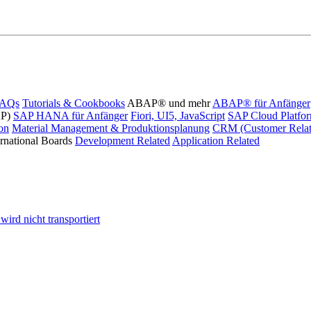
FAQs
Tutorials & Cookbooks
ABAP® und mehr
ABAP® für Anfänger
AP)
SAP HANA für Anfänger
Fiori, UI5, JavaScript
SAP Cloud Platfo
ion
Material Management & Produktionsplanung
CRM (Customer Relat
ernational Boards
Development Related
Application Related
ird nicht transportiert