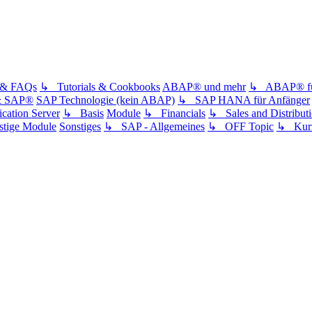
s & FAQs
↳ Tutorials & Cookbooks
ABAP® und mehr
↳ ABAP® für
& SAP®
SAP Technologie (kein ABAP)
↳ SAP HANA für Anfänger
ation Server
↳ Basis
Module
↳ Financials
↳ Sales and Distribut
tige Module
Sonstiges
↳ SAP - Allgemeines
↳ OFF Topic
↳ Kurz