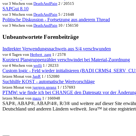
vor 3 Wochen von
DeathAndPain
2 / 20515
SAPGui 8.10
vor 3 Wochen von
DeathAndPain
5 / 21648
Politische Diskussion - Fortsetzung aus anderem Thread
vor 3 Wochen von
DeathAndPain
10 / 156150
Unbeantwortete Forenbeiträge
Indirekter Verwendungsnachweis aus S/4 verschwunden
vor 4 Tagen von
Herbert_zarg
1 / 2578
Kurztext Plangruppenzähler verschwindet bei Material-Zuordnung
vor 4 Wochen von
wolli
1 / 20233
Custom logic - Feld wieder initialisieren (BADI CRMS4_SER
letzen Monat von
JanR
1 / 152080
Suchhilfe KOST - automatische Wertvorschläge
letzen Monat von
juergen.spranz
1 / 157693
PTMW: wie finde ich bei CHANGE den Datensatz vor der Änderun
letzen Monat von
mazu
1 / 166948
SAP®, ABAP®, ABAP/4®, R/3® und weitere auf dieser Site erwähnte
Deutschland und anderen Ländern weltweit. Java™ ist eine registrie