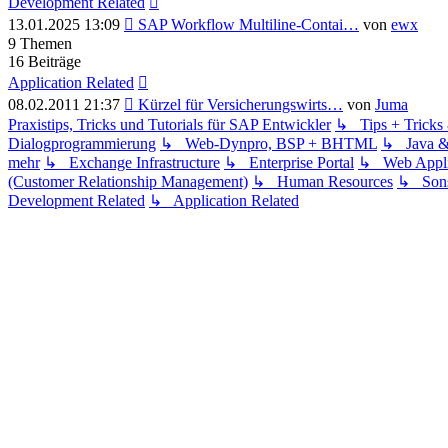
Development Related
Neuester
13.01.2025 13:09
SAP Workflow Multiline-Contai…
von
ewx
Beitrag
9
Themen
16
Beiträge
Application Related
Neuester
08.02.2011 21:37
Kürzel für Versicherungswirts…
von
Juma
Beitrag
Praxistips, Tricks und Tutorials für SAP Entwickler
↳ Tips + Trick
Dialogprogrammierung
↳ Web-Dynpro, BSP + BHTML
↳ Java 
mehr
↳ Exchange Infrastructure
↳ Enterprise Portal
↳ Web Applic
(Customer Relationship Management)
↳ Human Resources
↳ Sons
Development Related
↳ Application Related