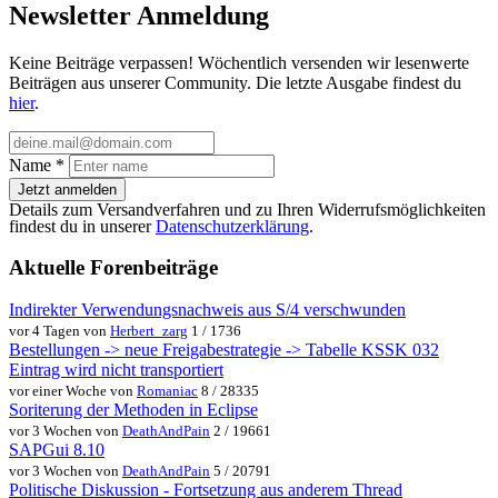
Newsletter Anmeldung
Keine Beiträge verpassen! Wöchentlich versenden wir lesenwerte
Beiträgen aus unserer Community. Die letzte Ausgabe findest du
hier
.
Name
*
Jetzt anmelden
Details zum Versandverfahren und zu Ihren Widerrufsmöglichkeiten
findest du in unserer
Datenschutzerklärung
.
Aktuelle Forenbeiträge
Indirekter Verwendungsnachweis aus S/4 verschwunden
vor 4 Tagen von
Herbert_zarg
1 / 1736
Bestellungen -> neue Freigabestrategie -> Tabelle KSSK 032
Eintrag wird nicht transportiert
vor einer Woche von
Romaniac
8 / 28335
Soriterung der Methoden in Eclipse
vor 3 Wochen von
DeathAndPain
2 / 19661
SAPGui 8.10
vor 3 Wochen von
DeathAndPain
5 / 20791
Politische Diskussion - Fortsetzung aus anderem Thread