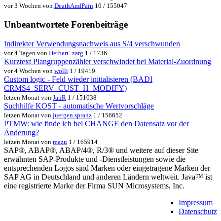
vor 3 Wochen von
DeathAndPain
10 / 155047
Unbeantwortete Forenbeiträge
Indirekter Verwendungsnachweis aus S/4 verschwunden
vor 4 Tagen von
Herbert_zarg
1 / 1736
Kurztext Plangruppenzähler verschwindet bei Material-Zuordnung
vor 4 Wochen von
wolli
1 / 19419
Custom logic - Feld wieder initialisieren (BADI
CRMS4_SERV_CUST_H_MODIFY)
letzen Monat von
JanR
1 / 151038
Suchhilfe KOST - automatische Wertvorschläge
letzen Monat von
juergen.spranz
1 / 156652
PTMW: wie finde ich bei CHANGE den Datensatz vor der
Änderung?
letzen Monat von
mazu
1 / 165914
SAP®, ABAP®, ABAP/4®, R/3® und weitere auf dieser Site
erwähnten SAP-Produkte und -Dienstleistungen sowie die
entsprechenden Logos sind Marken oder eingetragene Marken der
SAP AG in Deutschland und anderen Ländern weltweit. Java™ ist
eine registrierte Marke der Firma SUN Microsystems, Inc.
Impressum
Datenschutz