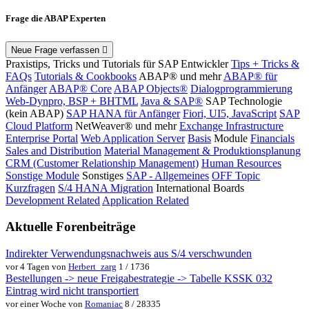
Frage die ABAP Experten
Neue Frage verfassen
Praxistips, Tricks und Tutorials für SAP Entwickler
Tips + Tricks &
FAQs
Tutorials & Cookbooks
ABAP® und mehr
ABAP® für
Anfänger
ABAP® Core
ABAP Objects®
Dialogprogrammierung
Web-Dynpro, BSP + BHTML
Java & SAP®
SAP Technologie
(kein ABAP)
SAP HANA für Anfänger
Fiori, UI5, JavaScript
SAP
Cloud Platform
NetWeaver® und mehr
Exchange Infrastructure
Enterprise Portal
Web Application Server
Basis
Module
Financials
Sales and Distribution
Material Management & Produktionsplanung
CRM (Customer Relationship Management)
Human Resources
Sonstige Module
Sonstiges
SAP - Allgemeines
OFF Topic
Kurzfragen
S/4 HANA Migration
International Boards
Development Related
Application Related
Aktuelle Forenbeiträge
Indirekter Verwendungsnachweis aus S/4 verschwunden
vor 4 Tagen von
Herbert_zarg
1 / 1736
Bestellungen -> neue Freigabestrategie -> Tabelle KSSK 032
Eintrag wird nicht transportiert
vor einer Woche von
Romaniac
8 / 28335