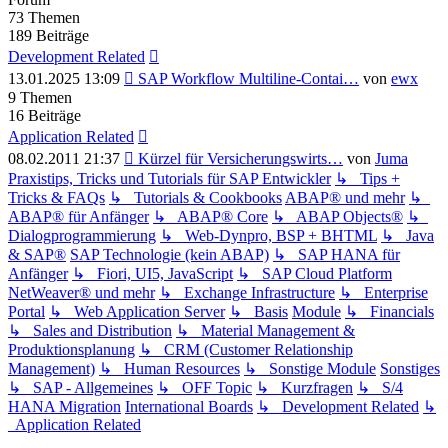
73
Themen
189
Beiträge
Development Related
Neuester
13.01.2025 13:09
SAP Workflow Multiline-Contai…
von
ewx
Beitrag
9
Themen
16
Beiträge
Application Related
Neuester
08.02.2011 21:37
Kürzel für Versicherungswirts…
von
Juma
Beitrag
Praxistips, Tricks und Tutorials für SAP Entwickler
↳ Tips +
Tricks & FAQs
↳ Tutorials & Cookbooks
ABAP® und mehr
↳
ABAP® für Anfänger
↳ ABAP® Core
↳ ABAP Objects®
↳
Dialogprogrammierung
↳ Web-Dynpro, BSP + BHTML
↳ Java
& SAP®
SAP Technologie (kein ABAP)
↳ SAP HANA für
Anfänger
↳ Fiori, UI5, JavaScript
↳ SAP Cloud Platform
NetWeaver® und mehr
↳ Exchange Infrastructure
↳ Enterprise
Portal
↳ Web Application Server
↳ Basis
Module
↳ Financials
↳ Sales and Distribution
↳ Material Management &
Produktionsplanung
↳ CRM (Customer Relationship
Management)
↳ Human Resources
↳ Sonstige Module
Sonstiges
↳ SAP - Allgemeines
↳ OFF Topic
↳ Kurzfragen
↳ S/4
HANA Migration
International Boards
↳ Development Related
↳
Application Related