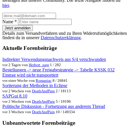
Beiträgen aus unserer Community. Die letzte Ausgabe findest du
hier
.
Name
*
Jetzt anmelden
Details zum Versandverfahren und zu Ihren Widerrufsmöglichkeiten
findest du in unserer
Datenschutzerklärung
.
Aktuelle Forenbeiträge
Indirekter Verwendungsnachweis aus S/4 verschwunden
vor 2 Tagen von
Herbert_zarg
1 / 282
Bestellungen -> neue Freigabestrategie -> Tabelle KSSK 032
Eintrag wird nicht transportiert
vor einer Woche von
Romaniac
8 / 26841
Soriterung der Methoden in Eclipse
vor 2 Wochen von
DeathAndPain
2 / 18113
SAPGui 8.10
vor 2 Wochen von
DeathAndPain
5 / 19196
Politische Diskussion - Fortsetzung aus anderem Thread
vor 3 Wochen von
DeathAndPain
10 / 149334
Unbeantwortete Forenbeiträge