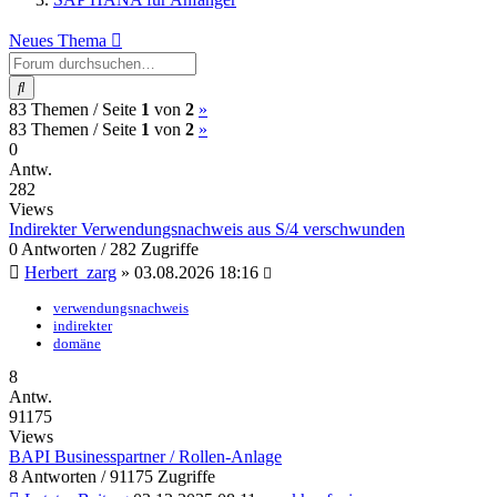
Neues Thema
Suche
(current)
Nächste
83 Themen /
Seite
1
von
2
»
(current)
Nächste
83 Themen /
Seite
1
von
2
»
0
Antw.
282
Views
Indirekter Verwendungsnachweis aus S/4 verschwunden
0 Antworten / 282 Zugriffe
Herbert_zarg
»
03.08.2026 18:16
verwendungsnachweis
indirekter
domäne
8
Antw.
91175
Views
BAPI Businesspartner / Rollen-Anlage
8 Antworten / 91175 Zugriffe