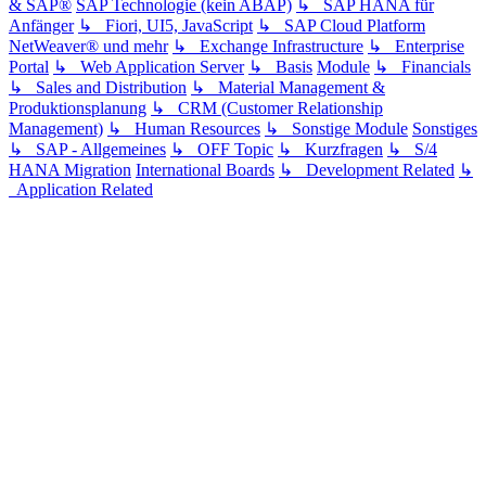
& SAP®
SAP Technologie (kein ABAP)
↳ SAP HANA für
Anfänger
↳ Fiori, UI5, JavaScript
↳ SAP Cloud Platform
NetWeaver® und mehr
↳ Exchange Infrastructure
↳ Enterprise
Portal
↳ Web Application Server
↳ Basis
Module
↳ Financials
↳ Sales and Distribution
↳ Material Management &
Produktionsplanung
↳ CRM (Customer Relationship
Management)
↳ Human Resources
↳ Sonstige Module
Sonstiges
↳ SAP - Allgemeines
↳ OFF Topic
↳ Kurzfragen
↳ S/4
HANA Migration
International Boards
↳ Development Related
↳
Application Related