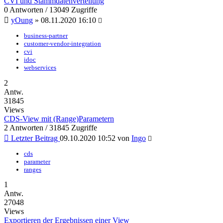
CVI und Stammdatenverteilung
0 Antworten / 13049 Zugriffe
yOung
»
08.11.2020 16:10
business-partner
customer-vendor-integration
cvi
idoc
webservices
2
Antw.
31845
Views
CDS-View mit (Range)Parametern
2 Antworten / 31845 Zugriffe
Letzter Beitrag
09.10.2020 10:52
von
Ingo
cds
parameter
ranges
1
Antw.
27048
Views
Exportieren der Ergebnissen einer View