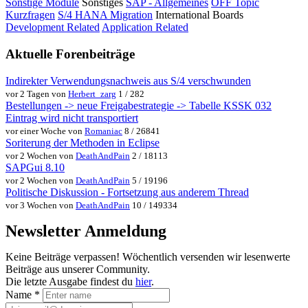
Sonstige Module
Sonstiges
SAP - Allgemeines
OFF Topic
Kurzfragen
S/4 HANA Migration
International Boards
Development Related
Application Related
Aktuelle Forenbeiträge
Indirekter Verwendungsnachweis aus S/4 verschwunden
vor 2 Tagen von
Herbert_zarg
1 / 282
Bestellungen -> neue Freigabestrategie -> Tabelle KSSK 032
Eintrag wird nicht transportiert
vor einer Woche von
Romaniac
8 / 26841
Soriterung der Methoden in Eclipse
vor 2 Wochen von
DeathAndPain
2 / 18113
SAPGui 8.10
vor 2 Wochen von
DeathAndPain
5 / 19196
Politische Diskussion - Fortsetzung aus anderem Thread
vor 3 Wochen von
DeathAndPain
10 / 149334
Newsletter Anmeldung
Keine Beiträge verpassen! Wöchentlich versenden wir lesenwerte
Beiträge aus unserer Community.
Die letzte Ausgabe findest du
hier
.
Name
*