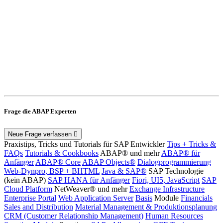
Frage die ABAP Experten
Neue Frage verfassen
Praxistips, Tricks und Tutorials für SAP Entwickler
Tips + Tricks &
FAQs
Tutorials & Cookbooks
ABAP® und mehr
ABAP® für
Anfänger
ABAP® Core
ABAP Objects®
Dialogprogrammierung
Web-Dynpro, BSP + BHTML
Java & SAP®
SAP Technologie
(kein ABAP)
SAP HANA für Anfänger
Fiori, UI5, JavaScript
SAP
Cloud Platform
NetWeaver® und mehr
Exchange Infrastructure
Enterprise Portal
Web Application Server
Basis
Module
Financials
Sales and Distribution
Material Management & Produktionsplanung
CRM (Customer Relationship Management)
Human Resources