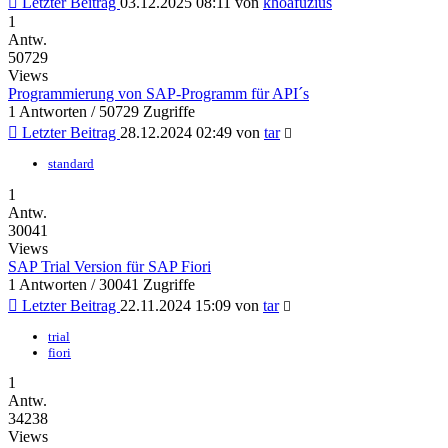
Letzter Beitrag
03.12.2025 08:11
von
khoafuzius
1
Antw.
50729
Views
Programmierung von SAP-Programm für API´s
1 Antworten / 50729 Zugriffe
Letzter Beitrag
28.12.2024 02:49
von
tar
standard
1
Antw.
30041
Views
SAP Trial Version für SAP Fiori
1 Antworten / 30041 Zugriffe
Letzter Beitrag
22.11.2024 15:09
von
tar
trial
fiori
1
Antw.
34238
Views