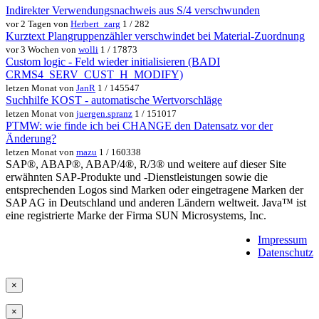
Indirekter Verwendungsnachweis aus S/4 verschwunden
vor 2 Tagen von
Herbert_zarg
1 / 282
Kurztext Plangruppenzähler verschwindet bei Material-Zuordnung
vor 3 Wochen von
wolli
1 / 17873
Custom logic - Feld wieder initialisieren (BADI
CRMS4_SERV_CUST_H_MODIFY)
letzen Monat von
JanR
1 / 145547
Suchhilfe KOST - automatische Wertvorschläge
letzen Monat von
juergen.spranz
1 / 151017
PTMW: wie finde ich bei CHANGE den Datensatz vor der
Änderung?
letzen Monat von
mazu
1 / 160338
SAP®, ABAP®, ABAP/4®, R/3® und weitere auf dieser Site
erwähnten SAP-Produkte und -Dienstleistungen sowie die
entsprechenden Logos sind Marken oder eingetragene Marken der
SAP AG in Deutschland und anderen Ländern weltweit. Java™ ist
eine registrierte Marke der Firma SUN Microsystems, Inc.
Impressum
Datenschutz
×
×