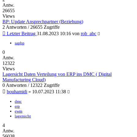
Antw.
26655
Views
BP: Update Ansprechpartner (Beziehung)
2 Antworten / 26655 Zugriffe
Letzter Beitrag
31.08.2023 10:16
von
rob_abc
sapbp
0
Antw.
12322
Views
Lagersicht Daten Verteilung von ERP ins DMC ( Digital
Manufacturing Cloud)
0 Antworten / 12322 Zugriffe
bouhamidi
»
10.07.2023 11:38
dmc
erp
ewm
lagersicht
4
Antw.
56038