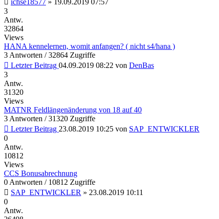
ichse18577
»
19.09.2019 07:57
3
Antw.
32864
Views
HANA kennelernen, womit anfangen? ( nicht s4/hana )
3 Antworten / 32864 Zugriffe
Letzter Beitrag
04.09.2019 08:22
von
DenBas
3
Antw.
31320
Views
MATNR Feldlängenänderung von 18 auf 40
3 Antworten / 31320 Zugriffe
Letzter Beitrag
23.08.2019 10:25
von
SAP_ENTWICKLER
0
Antw.
10812
Views
CCS Bonusabrechnung
0 Antworten / 10812 Zugriffe
SAP_ENTWICKLER
»
23.08.2019 10:11
0
Antw.