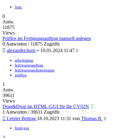
ltmc
0
Antw.
11875
Views
Prüflos im Fertigungsauftrag manuell anlegen
0 Antworten / 11875 Zugriffe
alexander.horn
»
10.01.2024 11:47
arbeitsplan
fertigungsauftrag
fertigungsauftragsstatus
prüflos
1
Antw.
39611
Views
Drag&Drop im HTML-GUI für die CV02N
1 Antworten / 39611 Zugriffe
Letzter Beitrag
18.10.2023 11:31
von
Thomas R.
html-gui
2