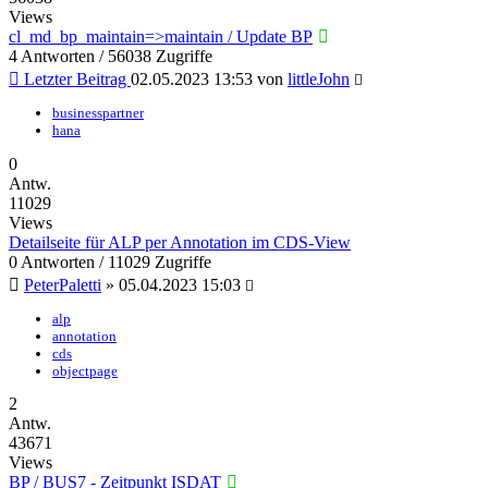
Views
cl_md_bp_maintain=>maintain / Update BP
4 Antworten / 56038 Zugriffe
Letzter Beitrag
02.05.2023 13:53
von
littleJohn
businesspartner
hana
0
Antw.
11029
Views
Detailseite für ALP per Annotation im CDS-View
0 Antworten / 11029 Zugriffe
PeterPaletti
»
05.04.2023 15:03
alp
annotation
cds
objectpage
2
Antw.
43671
Views
BP / BUS7 - Zeitpunkt ISDAT