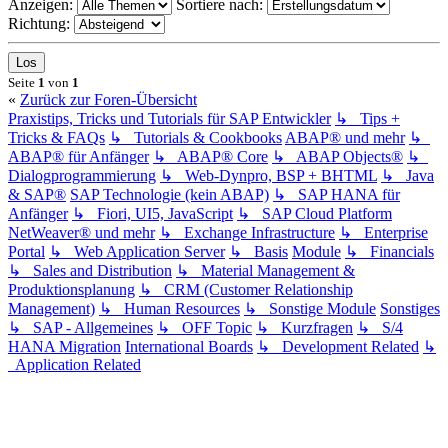
Anzeigen:
Sortiere nach:
Richtung:
Seite
1
von
1
«
Zurück zur Foren-Übersicht
Praxistips, Tricks und Tutorials für SAP Entwickler
↳ Tips +
Tricks & FAQs
↳ Tutorials & Cookbooks
ABAP® und mehr
↳
ABAP® für Anfänger
↳ ABAP® Core
↳ ABAP Objects®
↳
Dialogprogrammierung
↳ Web-Dynpro, BSP + BHTML
↳ Java
& SAP®
SAP Technologie (kein ABAP)
↳ SAP HANA für
Anfänger
↳ Fiori, UI5, JavaScript
↳ SAP Cloud Platform
NetWeaver® und mehr
↳ Exchange Infrastructure
↳ Enterprise
Portal
↳ Web Application Server
↳ Basis
Module
↳ Financials
↳ Sales and Distribution
↳ Material Management &
Produktionsplanung
↳ CRM (Customer Relationship
Management)
↳ Human Resources
↳ Sonstige Module
Sonstiges
↳ SAP - Allgemeines
↳ OFF Topic
↳ Kurzfragen
↳ S/4
HANA Migration
International Boards
↳ Development Related
↳
Application Related