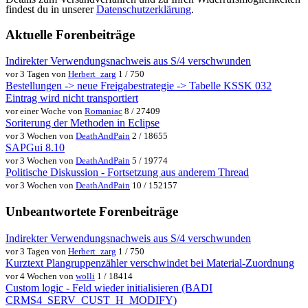
findest du in unserer
Datenschutzerklärung
.
Aktuelle Forenbeiträge
Indirekter Verwendungsnachweis aus S/4 verschwunden
vor 3 Tagen von
Herbert_zarg
1 / 750
Bestellungen -> neue Freigabestrategie -> Tabelle KSSK 032
Eintrag wird nicht transportiert
vor einer Woche von
Romaniac
8 / 27409
Soriterung der Methoden in Eclipse
vor 3 Wochen von
DeathAndPain
2 / 18655
SAPGui 8.10
vor 3 Wochen von
DeathAndPain
5 / 19774
Politische Diskussion - Fortsetzung aus anderem Thread
vor 3 Wochen von
DeathAndPain
10 / 152157
Unbeantwortete Forenbeiträge
Indirekter Verwendungsnachweis aus S/4 verschwunden
vor 3 Tagen von
Herbert_zarg
1 / 750
Kurztext Plangruppenzähler verschwindet bei Material-Zuordnung
vor 4 Wochen von
wolli
1 / 18414
Custom logic - Feld wieder initialisieren (BADI
CRMS4_SERV_CUST_H_MODIFY)