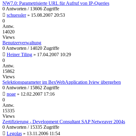
NW7.0: Parametrisierte URL für Aufruf von IP-Queries
0 Antworten / 13606 Zugriffe
schuessler
»
15.08.2007 20:53
0
Antw.
14020
Views
Benutzerverwaltung
0 Antworten / 14020 Zugriffe
Heiner Tiling
»
17.04.2007 10:29
0
Antw.
15862
Views
Selektionsparameter im BexWebApplication Iview übergeben
0 Antworten / 15862 Zugriffe
noae
»
12.02.2007 17:16
0
Antw.
15335
Views
Zertifizierung - Development Consultant SAP Netweaver 2004s
0 Antworten / 15335 Zugriffe
Legolas
»
13.11.2006 11:54