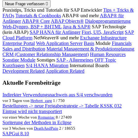
Neue Frage verfassen
Praxistips, Tricks und Tutorials für SAP Entwickler
Tips + Tricks &
FAQs
Tutorials & Cookbooks
ABAP® und mehr
ABAP® für
Anfänger
ABAP® Core
ABAP Objects®
Dialogprogrammierung
Web-Dynpro, BSP + BHTML
Java & SAP®
SAP Technologie
(kein ABAP)
SAP HANA für Anfänger
Fiori, UI5, JavaScript
SAP
Cloud Platform
NetWeaver® und mehr
Exchange Infrastructure
Enterprise Portal
Web Application Server
Basis
Module
Financials
Sales and Distribution
Material Management & Produktionsplanung
CRM (Customer Relationship Management)
Human Resources
Sonstige Module
Sonstiges
SAP - Allgemeines
OFF Topic
Kurzfragen
S/4 HANA Migration
International Boards
Development Related
Application Related
Aktuelle Forenbeiträge
Indirekter Verwendungsnachweis aus S/4 verschwunden
vor 3 Tagen von
Herbert_zarg
1 / 750
Bestellungen -> neue Freigabestrategie -> Tabelle KSSK 032
Eintrag wird nicht transportiert
vor einer Woche von
Romaniac
8 / 27409
Soriterung der Methoden in Eclipse
vor 3 Wochen von
DeathAndPain
2 / 18655
SAPGui 8.10