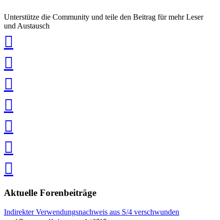
Unterstütze die Community und teile den Beitrag für mehr Leser
und Austausch
auf
Xing
teilen
auf
LinkedIn
teilen
auf
Twitter
teilen
auf
Facebook
teilen
Pin
it
in
Pocket
speichern
via
via
Whatsapp
eMail
teilen
teilen
Aktuelle Forenbeiträge
Indirekter Verwendungsnachweis aus S/4 verschwunden