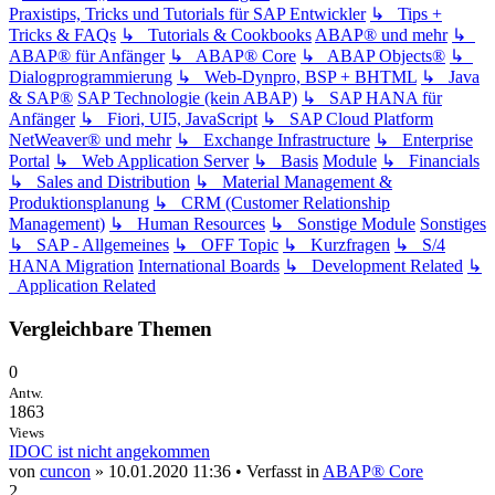
Praxistips, Tricks und Tutorials für SAP Entwickler
↳ Tips +
Tricks & FAQs
↳ Tutorials & Cookbooks
ABAP® und mehr
↳
ABAP® für Anfänger
↳ ABAP® Core
↳ ABAP Objects®
↳
Dialogprogrammierung
↳ Web-Dynpro, BSP + BHTML
↳ Java
& SAP®
SAP Technologie (kein ABAP)
↳ SAP HANA für
Anfänger
↳ Fiori, UI5, JavaScript
↳ SAP Cloud Platform
NetWeaver® und mehr
↳ Exchange Infrastructure
↳ Enterprise
Portal
↳ Web Application Server
↳ Basis
Module
↳ Financials
↳ Sales and Distribution
↳ Material Management &
Produktionsplanung
↳ CRM (Customer Relationship
Management)
↳ Human Resources
↳ Sonstige Module
Sonstiges
↳ SAP - Allgemeines
↳ OFF Topic
↳ Kurzfragen
↳ S/4
HANA Migration
International Boards
↳ Development Related
↳
Application Related
Vergleichbare Themen
0
Antw.
1863
Views
IDOC ist nicht angekommen
von
cuncon
» 10.01.2020 11:36 • Verfasst in
ABAP® Core
2