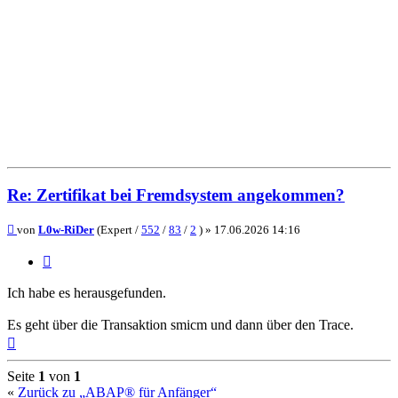
Re: Zertifikat bei Fremdsystem angekommen?
Beitrag
von
L0w-RiDer
(Expert /
552
/
83
/
2
) »
17.06.2026 14:16
Zitieren
Ich habe es herausgefunden.
Es geht über die Transaktion smicm und dann über den Trace.
Nach
oben
Seite
1
von
1
«
Zurück zu „ABAP® für Anfänger“