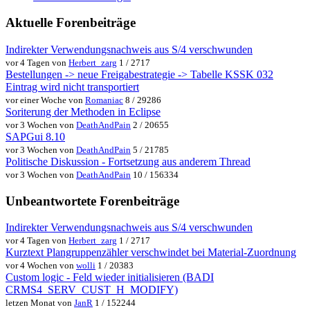
Aktuelle Forenbeiträge
Indirekter Verwendungsnachweis aus S/4 verschwunden
vor 4 Tagen von
Herbert_zarg
1 / 2717
Bestellungen -> neue Freigabestrategie -> Tabelle KSSK 032
Eintrag wird nicht transportiert
vor einer Woche von
Romaniac
8 / 29286
Soriterung der Methoden in Eclipse
vor 3 Wochen von
DeathAndPain
2 / 20655
SAPGui 8.10
vor 3 Wochen von
DeathAndPain
5 / 21785
Politische Diskussion - Fortsetzung aus anderem Thread
vor 3 Wochen von
DeathAndPain
10 / 156334
Unbeantwortete Forenbeiträge
Indirekter Verwendungsnachweis aus S/4 verschwunden
vor 4 Tagen von
Herbert_zarg
1 / 2717
Kurztext Plangruppenzähler verschwindet bei Material-Zuordnung
vor 4 Wochen von
wolli
1 / 20383
Custom logic - Feld wieder initialisieren (BADI
CRMS4_SERV_CUST_H_MODIFY)
letzen Monat von
JanR
1 / 152244