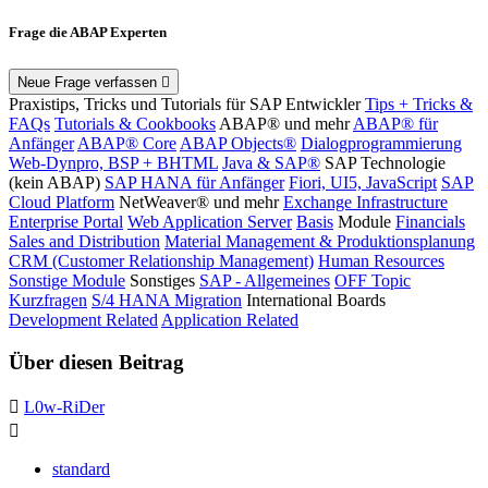
Frage die ABAP Experten
Neue Frage verfassen
Praxistips, Tricks und Tutorials für SAP Entwickler
Tips + Tricks &
FAQs
Tutorials & Cookbooks
ABAP® und mehr
ABAP® für
Anfänger
ABAP® Core
ABAP Objects®
Dialogprogrammierung
Web-Dynpro, BSP + BHTML
Java & SAP®
SAP Technologie
(kein ABAP)
SAP HANA für Anfänger
Fiori, UI5, JavaScript
SAP
Cloud Platform
NetWeaver® und mehr
Exchange Infrastructure
Enterprise Portal
Web Application Server
Basis
Module
Financials
Sales and Distribution
Material Management & Produktionsplanung
CRM (Customer Relationship Management)
Human Resources
Sonstige Module
Sonstiges
SAP - Allgemeines
OFF Topic
Kurzfragen
S/4 HANA Migration
International Boards
Development Related
Application Related
Über diesen Beitrag
L0w-RiDer
standard