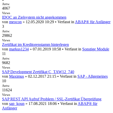
Antw.
4067
Views
IDOC an Zielsystem nicht angekommen
von
meocon
» 12.05.2020 10:29 • Verfasst in
ABAP® für Anfänger
3
Antw.
29862
Views
Zertifikat im Kreditorenstamm hinterlegen
von
markus1234
» 07.01.2019 10:58 • Verfasst in
Sonstige Module
11
Antw.
9682
Views
SAP Development Zertifikat C_TAW12_740
von
Maximus
» 02.12.2017 21:15 • Verfasst in
SAP - Allgemeines
10
Antw.
11624
Views
SAP REST API Aufruf Problem / SSL-Zertifikat Überprüfung
von
sap_koun
» 17.08.2021 18:06 • Verfasst in
ABAP® für
Anfänger