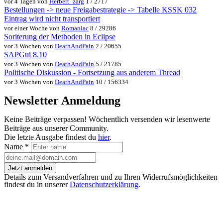
vor 4 Tagen von
Herbert_zarg
1 / 2717
Bestellungen -> neue Freigabestrategie -> Tabelle KSSK 032
Eintrag wird nicht transportiert
vor einer Woche von
Romaniac
8 / 29286
Soriterung der Methoden in Eclipse
vor 3 Wochen von
DeathAndPain
2 / 20655
SAPGui 8.10
vor 3 Wochen von
DeathAndPain
5 / 21785
Politische Diskussion - Fortsetzung aus anderem Thread
vor 3 Wochen von
DeathAndPain
10 / 156334
Newsletter Anmeldung
Keine Beiträge verpassen! Wöchentlich versenden wir lesenwerte
Beiträge aus unserer Community.
Die letzte Ausgabe findest du
hier
.
Name
*
Jetzt anmelden
Details zum Versandverfahren und zu Ihren Widerrufsmöglichkeiten
findest du in unserer
Datenschutzerklärung
.