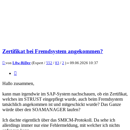
Zertifikat bei Fremdsystem angekommen?
Beitrag
von
L0w-RiDer
(Expert /
552
/
83
/
2
) »
09.06.2026 10:37
Zitieren
Hallo zusammen,
kann man irgendwie im SAP-System nachschauen, ob ein Zertifikat,
welches im STRUST eingepflegt wurde, auch beim Fremdsystem
tatsächlich angekommen ist und mitgeschickt wurde? Das Ganze
würde über den SOAMANAGER laufen?
Ich dachte eigentlich über das SMICM-Protokoll. Da sehe ich
allerdings immer nur eine Fehlermeldung, mit welcher ich nichts