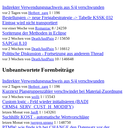
Indirekter Verwendungsnachweis aus S/4 verschwunden
vor 2 Tagen von
Herbert_zarg
1 / 196
Bestellungen -> neue Freigabestrategie -> Tabelle KSSK 032
Eintrag wird nicht transportiert
vor einer Woche von
Romaniac
8 / 24259
Soriterung der Methoden in Eclipse
vor 2 Wochen von
DeathAndPain
2 / 15650
SAPGui 8.10
vor 2 Wochen von
DeathAndPain
5 / 16612
Politische Diskussion - Fortsetzung aus anderem Thread
vor 3 Wochen von
DeathAndPain
10 / 146648
Unbeantwortete Forenbeiträge
Indirekter Verwendungsnachweis aus S/4 verschwunden
vor 2 Tagen von
Herbert_zarg
1 / 196
Kurztext Plangruppenzähler verschwindet bei Material-Zuordnung
vor 3 Wochen von
wolli
1 / 15543
Custom logic - Feld wieder initialisieren (BADI
CRMS4_SERV_CUST_H_MODIFY)
letzen Monat von
JanR
1 / 143261
Suchhilfe KOST - automatische Wertvorschläge
letzen Monat von
juergen.spranz
1 / 148750
PTMW: wie finde ich bei CHANGE den Datensatz vor der