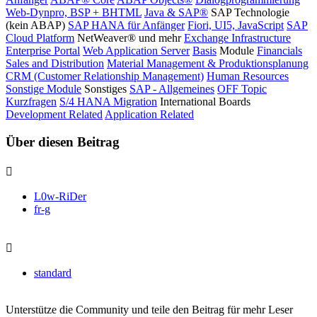
Web-Dynpro, BSP + BHTML
Java & SAP®
SAP Technologie
(kein ABAP)
SAP HANA für Anfänger
Fiori, UI5, JavaScript
SAP
Cloud Platform
NetWeaver® und mehr
Exchange Infrastructure
Enterprise Portal
Web Application Server
Basis
Module
Financials
Sales and Distribution
Material Management & Produktionsplanung
CRM (Customer Relationship Management)
Human Resources
Sonstige Module
Sonstiges
SAP - Allgemeines
OFF Topic
Kurzfragen
S/4 HANA Migration
International Boards
Development Related
Application Related
Über diesen Beitrag
L0w-RiDer
fr-g
standard
Unterstütze die Community und teile den Beitrag für mehr Leser