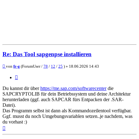
Re: Das Tool sapgenpse installieren
Beitrag
von
fr-g
(ForumUser /
78
/
12
/
25
) »
18.06.2026 14:43
Zitieren
Du kannst dir über
https://me.sap.com/softwarecenter
die
SAPCRYPTOLIB für dein Betriebssystem und deine Architektur
herunterladen (ggf. auch SAPCAR fürs Entpacken der .SAR-
Datei).
Das Programm selbst ist dann als Kommandozeilentool verfügbar.
Ggf. musst du noch Umgebungsvariablen setzen..je nachdem, was
du vorhast :)
Nach
oben