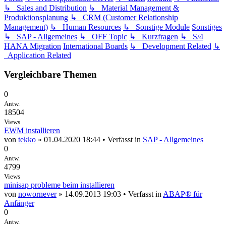
↳ Sales and Distribution
↳ Material Management &
Produktionsplanung
↳ CRM (Customer Relationship
Management)
↳ Human Resources
↳ Sonstige Module
Sonstiges
↳ SAP - Allgemeines
↳ OFF Topic
↳ Kurzfragen
↳ S/4
HANA Migration
International Boards
↳ Development Related
↳
Application Related
Vergleichbare Themen
0
Antw.
18504
Views
EWM installieren
von
tekko
» 01.04.2020 18:44 • Verfasst in
SAP - Allgemeines
0
Antw.
4799
Views
minisap probleme beim installieren
von
nowornever
» 14.09.2013 19:03 • Verfasst in
ABAP® für
Anfänger
0
Antw.