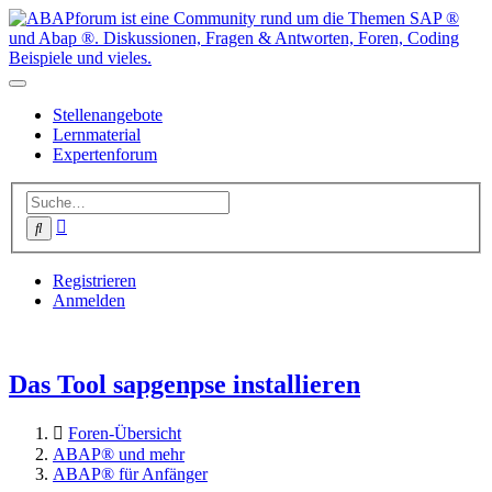
Stellenangebote
Lernmaterial
Expertenforum
Erweiterte
Suche
Suche
Registrieren
Anmelden
Das Tool sapgenpse installieren
Foren-Übersicht
ABAP® und mehr
ABAP® für Anfänger