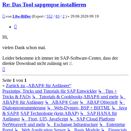
Re: Das Tool sapgenpse installieren
Beitrag
von
L0w-RiDer
(Expert /
552
/
83
/
2
) »
29.06.2026 09:19
Zitieren
Hi,
vielen Dank schon mal.
Leider bekomme ich immer im SAP-Software-Center, dass der
direkte Download nicht zulässig sei :/.
Nach
oben
Seite
1
von
1
«
Zurück zu „ABAP® für Anfänger“
Praxistips, Tricks und Tutorials für SAP Entwickler
↳ Tips +
Tricks & FAQs
↳ Tutorials & Cookbooks
ABAP® und mehr
↳
ABAP® für Anfänger
↳ ABAP® Core
↳ ABAP Objects®
↳
Dialogprogrammierung
↳ Web-Dynpro, BSP + BHTML
↳ Java
& SAP®
SAP Technologie (kein ABAP)
↳ SAP HANA für
Anfänger
↳ Fiori, UI5, JavaScript
↳ SAP Cloud Platform
NetWeaver® und mehr
↳ Exchange Infrastructure
↳ Enterprise
Portal
↳ Web Application Server
↳ Basis
Module
↳ Financials