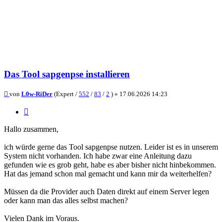
Das Tool sapgenpse installieren
Beitrag
von
L0w-RiDer
(Expert /
552
/
83
/
2
) »
17.06.2026 14:23
Zitieren
Hallo zusammen,
ich würde gerne das Tool sapgenpse nutzen. Leider ist es in unserem
System nicht vorhanden. Ich habe zwar eine Anleitung dazu
gefunden wie es grob geht, habe es aber bisher nicht hinbekommen.
Hat das jemand schon mal gemacht und kann mir da weiterhelfen?
Müssen da die Provider auch Daten direkt auf einem Server legen
oder kann man das alles selbst machen?
Vielen Dank im Voraus.