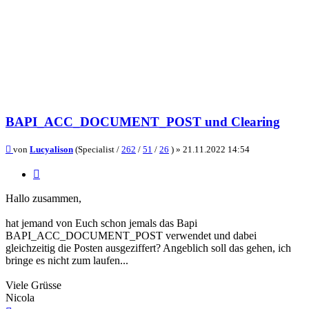
BAPI_ACC_DOCUMENT_POST und Clearing
Beitrag
von
Lucyalison
(Specialist /
262
/
51
/
26
) »
21.11.2022 14:54
Zitieren
Hallo zusammen,
hat jemand von Euch schon jemals das Bapi
BAPI_ACC_DOCUMENT_POST verwendet und dabei
gleichzeitig die Posten ausgeziffert? Angeblich soll das gehen, ich
bringe es nicht zum laufen...
Viele Grüsse
Nicola