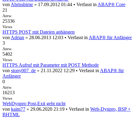
von
Abrissbirne
» 17.09.2012 01:44 • Verfasst in
ABAP® Core
21
Antw.
25336
Views
HTTPS POST mit Dateien anhängen
von
Adrian
» 28.06.2013 12:03 • Verfasst in
ABAP® für Anfänger
3
Antw.
5402
Views
HTTPS Aufruf mit Parameter mit POST Methode
von
stony007_de
» 21.11.2022 12:29 • Verfasst in
ABAP® für
Anfänger
0
Antw.
16213
Views
WebDynpro Post-Exit geht nicht
von
kaim77
» 29.06.2020 21:19 • Verfasst in
Web-Dynpro, BSP +
BHTML