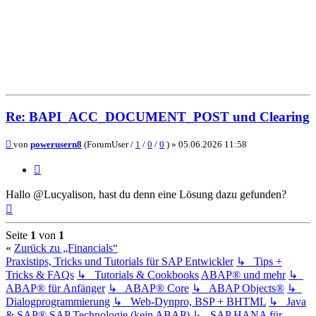
Re: BAPI_ACC_DOCUMENT_POST und Clearing
Beitrag
von
powerusern8
(ForumUser /
1
/
0
/
0
) »
05.06.2026 11:58
Zitieren
Hallo @Lucyalison, hast du denn eine Lösung dazu gefunden?
Nach
oben
Seite
1
von
1
«
Zurück zu „Financials“
Praxistips, Tricks und Tutorials für SAP Entwickler
↳ Tips +
Tricks & FAQs
↳ Tutorials & Cookbooks
ABAP® und mehr
↳
ABAP® für Anfänger
↳ ABAP® Core
↳ ABAP Objects®
↳
Dialogprogrammierung
↳ Web-Dynpro, BSP + BHTML
↳ Java
& SAP®
SAP Technologie (kein ABAP)
↳ SAP HANA für