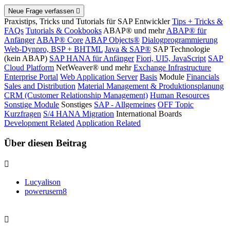
Neue Frage verfassen
Praxistips, Tricks und Tutorials für SAP Entwickler
Tips + Tricks &
FAQs
Tutorials & Cookbooks
ABAP® und mehr
ABAP® für
Anfänger
ABAP® Core
ABAP Objects®
Dialogprogrammierung
Web-Dynpro, BSP + BHTML
Java & SAP®
SAP Technologie
(kein ABAP)
SAP HANA für Anfänger
Fiori, UI5, JavaScript
SAP
Cloud Platform
NetWeaver® und mehr
Exchange Infrastructure
Enterprise Portal
Web Application Server
Basis
Module
Financials
Sales and Distribution
Material Management & Produktionsplanung
CRM (Customer Relationship Management)
Human Resources
Sonstige Module
Sonstiges
SAP - Allgemeines
OFF Topic
Kurzfragen
S/4 HANA Migration
International Boards
Development Related
Application Related
Über diesen Beitrag
Lucyalison
powerusern8