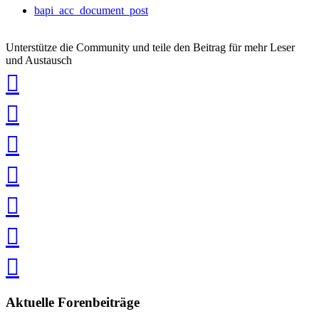
bapi_acc_document_post
Unterstütze die Community und teile den Beitrag für mehr Leser
und Austausch
auf
Xing
teilen
auf
LinkedIn
teilen
auf
Twitter
teilen
auf
Facebook
teilen
Pin
it
in
Pocket
speichern
via
via
Whatsapp
eMail
teilen
teilen
Aktuelle Forenbeiträge