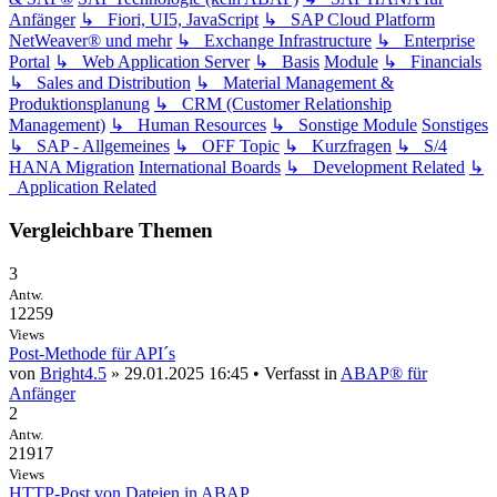
Anfänger
↳ Fiori, UI5, JavaScript
↳ SAP Cloud Platform
NetWeaver® und mehr
↳ Exchange Infrastructure
↳ Enterprise
Portal
↳ Web Application Server
↳ Basis
Module
↳ Financials
↳ Sales and Distribution
↳ Material Management &
Produktionsplanung
↳ CRM (Customer Relationship
Management)
↳ Human Resources
↳ Sonstige Module
Sonstiges
↳ SAP - Allgemeines
↳ OFF Topic
↳ Kurzfragen
↳ S/4
HANA Migration
International Boards
↳ Development Related
↳
Application Related
Vergleichbare Themen
3
Antw.
12259
Views
Post-Methode für API´s
von
Bright4.5
» 29.01.2025 16:45 • Verfasst in
ABAP® für
Anfänger
2
Antw.
21917
Views
HTTP-Post von Dateien in ABAP