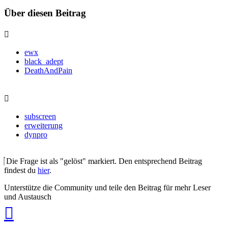
Über diesen Beitrag
ewx
black_adept
DeathAndPain
subscreen
erweiterung
dynpro
Die Frage ist als "gelöst" markiert. Den entsprechend Beitrag
findest du
hier
.
Unterstütze die Community und teile den Beitrag für mehr Leser
und Austausch
auf
Xing
teilen
auf