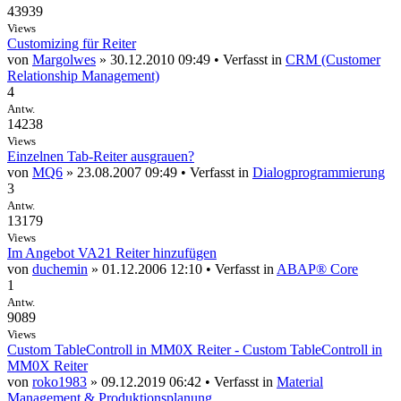
43939
Views
Customizing für Reiter
von
Margolwes
» 30.12.2010 09:49 • Verfasst in
CRM (Customer
Relationship Management)
4
Antw.
14238
Views
Einzelnen Tab-Reiter ausgrauen?
von
MQ6
» 23.08.2007 09:49 • Verfasst in
Dialogprogrammierung
3
Antw.
13179
Views
Im Angebot VA21 Reiter hinzufügen
von
duchemin
» 01.12.2006 12:10 • Verfasst in
ABAP® Core
1
Antw.
9089
Views
Custom TableControll in MM0X Reiter - Custom TableControll in
MM0X Reiter
von
roko1983
» 09.12.2019 06:42 • Verfasst in
Material
Management & Produktionsplanung