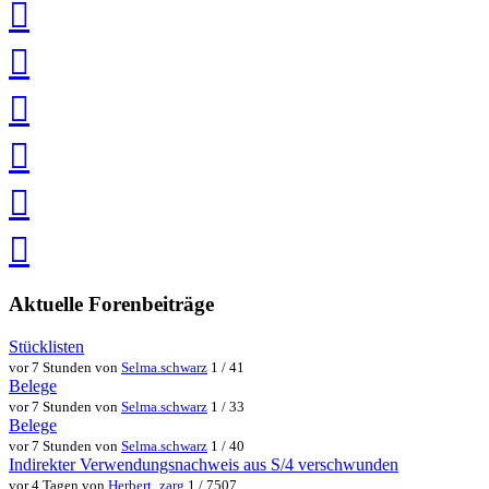
LinkedIn
teilen
auf
Twitter
teilen
auf
Facebook
teilen
Pin
it
in
Pocket
speichern
via
via
Whatsapp
eMail
teilen
teilen
Aktuelle Forenbeiträge
Stücklisten
vor 7 Stunden von
Selma.schwarz
1 / 41
Belege
vor 7 Stunden von
Selma.schwarz
1 / 33
Belege
vor 7 Stunden von
Selma.schwarz
1 / 40
Indirekter Verwendungsnachweis aus S/4 verschwunden
vor 4 Tagen von
Herbert_zarg
1 / 7507