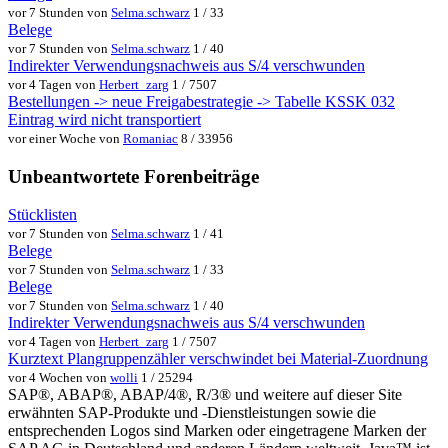
vor 7 Stunden von
Selma.schwarz
1 / 33
Belege
vor 7 Stunden von
Selma.schwarz
1 / 40
Indirekter Verwendungsnachweis aus S/4 verschwunden
vor 4 Tagen von
Herbert_zarg
1 / 7507
Bestellungen -> neue Freigabestrategie -> Tabelle KSSK 032
Eintrag wird nicht transportiert
vor einer Woche von
Romaniac
8 / 33956
Unbeantwortete Forenbeiträge
Stücklisten
vor 7 Stunden von
Selma.schwarz
1 / 41
Belege
vor 7 Stunden von
Selma.schwarz
1 / 33
Belege
vor 7 Stunden von
Selma.schwarz
1 / 40
Indirekter Verwendungsnachweis aus S/4 verschwunden
vor 4 Tagen von
Herbert_zarg
1 / 7507
Kurztext Plangruppenzähler verschwindet bei Material-Zuordnung
vor 4 Wochen von
wolli
1 / 25294
SAP®, ABAP®, ABAP/4®, R/3® und weitere auf dieser Site
erwähnten SAP-Produkte und -Dienstleistungen sowie die
entsprechenden Logos sind Marken oder eingetragene Marken der