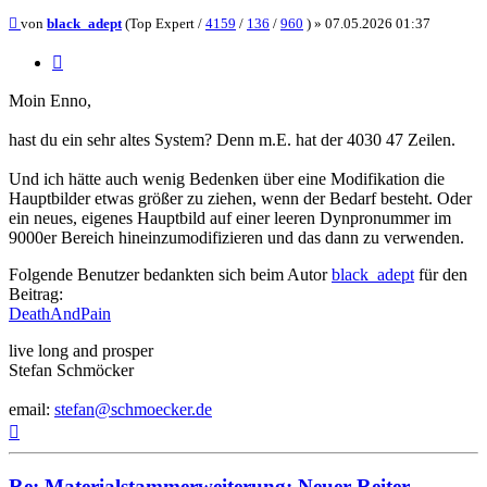
Beitrag
von
black_adept
(Top Expert /
4159
/
136
/
960
) »
07.05.2026 01:37
Zitieren
Moin Enno,
hast du ein sehr altes System? Denn m.E. hat der 4030 47 Zeilen.
Und ich hätte auch wenig Bedenken über eine Modifikation die
Hauptbilder etwas größer zu ziehen, wenn der Bedarf besteht. Oder
ein neues, eigenes Hauptbild auf einer leeren Dynpronummer im
9000er Bereich hineinzumodifizieren und das dann zu verwenden.
Folgende Benutzer bedankten sich beim Autor
black_adept
für den
Beitrag:
DeathAndPain
live long and prosper
Stefan Schmöcker
email:
stefan@schmoecker.de
Nach
oben
Re: Materialstammerweiterung: Neuer Reiter