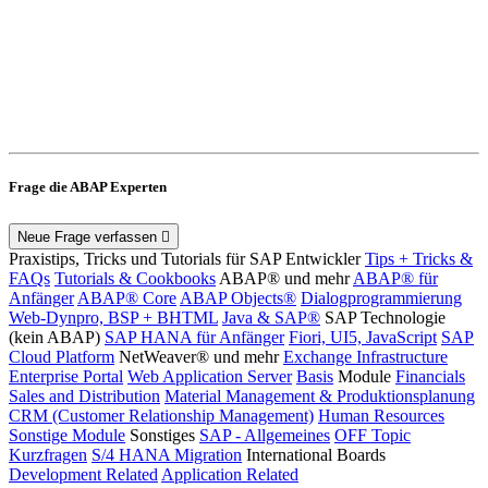
Frage die ABAP Experten
Neue Frage verfassen
Praxistips, Tricks und Tutorials für SAP Entwickler
Tips + Tricks &
FAQs
Tutorials & Cookbooks
ABAP® und mehr
ABAP® für
Anfänger
ABAP® Core
ABAP Objects®
Dialogprogrammierung
Web-Dynpro, BSP + BHTML
Java & SAP®
SAP Technologie
(kein ABAP)
SAP HANA für Anfänger
Fiori, UI5, JavaScript
SAP
Cloud Platform
NetWeaver® und mehr
Exchange Infrastructure
Enterprise Portal
Web Application Server
Basis
Module
Financials
Sales and Distribution
Material Management & Produktionsplanung
CRM (Customer Relationship Management)
Human Resources
Sonstige Module
Sonstiges
SAP - Allgemeines
OFF Topic
Kurzfragen
S/4 HANA Migration
International Boards
Development Related
Application Related