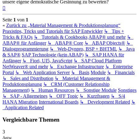
unsere eigene demokratische Gesinnung zu bewerten?
Nach
oben
Seite
1
von
1
«
Zurück zu „Material Management & Produktionsplanung“
Praxistips, Tricks und Tutorials für SAP Entwickler
↳ Tips +
Tricks & FAQs
↳ Tutorials & Cookbooks
ABAP® und mehr
↳
ABAP® für Anfänger
↳ ABAP® Core
↳ ABAP Objects®
↳
Dialogprogrammierung
↳ Web-Dynpro, BSP + BHTML
↳ Java
& SAP®
SAP Technologie (kein ABAP)
↳ SAP HANA für
Anfänger
↳ Fiori, UI5, JavaScript
↳ SAP Cloud Platform
NetWeaver® und mehr
↳ Exchange Infrastructure
↳ Enterprise
Portal
↳ Web Application Server
↳ Basis
Module
↳ Financials
↳ Sales and Distribution
↳ Material Management &
Produktionsplanung
↳ CRM (Customer Relationship
Management)
↳ Human Resources
↳ Sonstige Module
Sonstiges
↳ SAP - Allgemeines
↳ OFF Topic
↳ Kurzfragen
↳ S/4
HANA Migration
International Boards
↳ Development Related
↳
Application Related
Vergleichbare Themen
3
Antw.