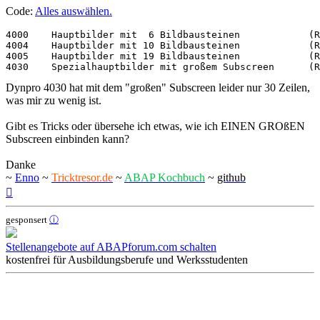
Code:
Alles auswählen
.
4000	Hauptbilder mit  6 Bildbausteinen            (Registerkarte)

4004	Hauptbilder mit 10 Bildbausteinen            (Registerkarte)

4005	Hauptbilder mit 19 Bildbausteinen            (Registerkarte)

4030	Spezialhauptbilder mit großem Subscreen      
Dynpro 4030 hat mit dem "großen" Subscreen leider nur 30 Zeilen,
was mir zu wenig ist.
Gibt es Tricks oder übersehe ich etwas, wie ich EINEN GROßEN
Subscreen einbinden kann?
Danke
~
Enno
~
Tricktresor.de
~
ABAP Kochbuch
~
github
Nach
oben
gesponsert
ⓘ
Stellenangebote auf ABAPforum.com schalten
kostenfrei für Ausbildungsberufe und Werksstudenten