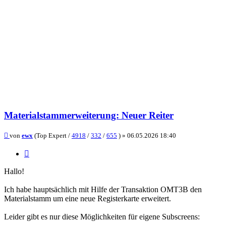
Materialstammerweiterung: Neuer Reiter
Beitrag
von
ewx
(Top Expert /
4918
/
332
/
655
) »
06.05.2026 18:40
Zitieren
Hallo!
Ich habe hauptsächlich mit Hilfe der Transaktion OMT3B den
Materialstamm um eine neue Registerkarte erweitert.
Leider gibt es nur diese Möglichkeiten für eigene Subscreens: