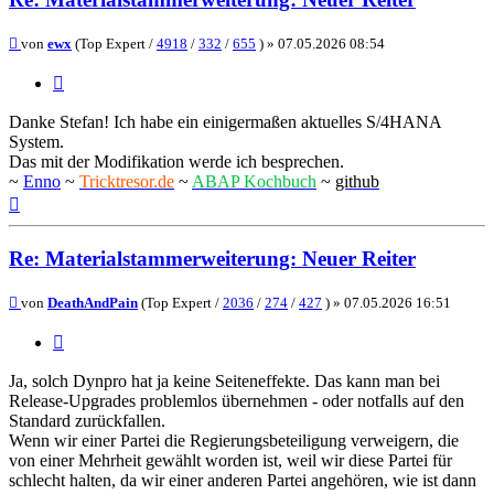
Beitrag
von
ewx
(Top Expert /
4918
/
332
/
655
) »
07.05.2026 08:54
Zitieren
Danke Stefan! Ich habe ein einigermaßen aktuelles S/4HANA
System.
Das mit der Modifikation werde ich besprechen.
~
Enno
~
Tricktresor.de
~
ABAP Kochbuch
~
github
Nach
oben
Re: Materialstammerweiterung: Neuer Reiter
Beitrag
von
DeathAndPain
(Top Expert /
2036
/
274
/
427
) »
07.05.2026 16:51
Zitieren
Ja, solch Dynpro hat ja keine Seiteneffekte. Das kann man bei
Release-Upgrades problemlos übernehmen - oder notfalls auf den
Standard zurückfallen.
Wenn wir einer Partei die Regierungsbeteiligung verweigern, die
von einer Mehrheit gewählt worden ist, weil wir diese Partei für
schlecht halten, da wir einer anderen Partei angehören, wie ist dann