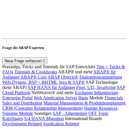
Frage die ABAP Experten
Neue Frage verfassen
Praxistips, Tricks und Tutorials für SAP Entwickler
Tips + Tricks &
FAQs
Tutorials & Cookbooks
ABAP® und mehr
ABAP® für
Anfänger
ABAP® Core
ABAP Objects®
Dialogprogrammierung
Web-Dynpro, BSP + BHTML
Java & SAP®
SAP Technologie
(kein ABAP)
SAP HANA für Anfänger
Fiori, UI5, JavaScript
SAP
Cloud Platform
NetWeaver® und mehr
Exchange Infrastructure
Enterprise Portal
Web Application Server
Basis
Module
Financials
Sales and Distribution
Material Management & Produktionsplanung
CRM (Customer Relationship Management)
Human Resources
Sonstige Module
Sonstiges
SAP - Allgemeines
OFF Topic
Kurzfragen
S/4 HANA Migration
International Boards
Development Related
Application Related