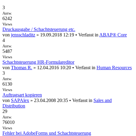
3
Antw.
6242
Views
Druckausgabe / Schachtsteuerung etc.
von
jensschladitz
» 19.09.2018 12:19 • Verfasst in
ABAP® Core
4
Antw.
5487
Views
Schachtsteuerung HR-Formulareditor
von
Thomas R.
» 12.04.2016 10:20 • Verfasst in
Human Resources
3
Antw.
6130
Views
Auftragsart kopieren
von
SAPAlex
» 23.04.2008 20:35 • Verfasst in
Sales and
Distribution
29
Antw.
76010
Views
Fehler bei AdobeForms und Schachtsteuerung