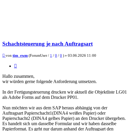
Schachtsteuerung je nach Auftragsart
Beitrag
von
tim_ewm
(ForumUser /
1
/
0
/
0
) »
03.06.2026 11:00
Zitieren
Hallo zusammen,
wir würden gerne folgende Anforderung umsetzen.
In der Fertigungsteuerung drucken wir aktuell die Objektliste LG01
als Adobe Forms auf dem Drucker PP01.
Nun möchten wir aus dem SAP heraus abhängig von der
Auftragsart Papierschacht1(DINA4 weißes Papier) oder
Papierschacht2 (DINA4 gelbes Papier) an den Drucker übergeben.
Es handelt sich um dasselbe Formular und wir haben dasselbe
Papierformat. Es geht nur darum anhand der Auftragsart den