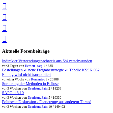
teilen
auf
Facebook
teilen
Pin
it
in
Pocket
speichern
via
via
Whatsapp
eMail
teilen
teilen
Aktuelle Forenbeiträge
Indirekter Verwendungsnachweis aus S/4 verschwunden
vor 3 Tagen von
Herbert_zarg
1 / 385
Bestellungen -> neue Freigabestrategie -> Tabelle KSSK 032
Eintrag wird nicht transportiert
vor einer Woche von
Romaniac
8 / 26988
Soriterung der Methoden in Eclipse
vor 3 Wochen von
DeathAndPain
2 / 18239
SAPGui 8.10
vor 3 Wochen von
DeathAndPain
5 / 19336
Politische Diskussion - Fortsetzung aus anderem Thread
vor 3 Wochen von
DeathAndPain
10 / 149492