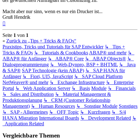
der gewünschten Auftragsart im Cusomizing zu.
Macht aber nur sinn, wenn es nur ein Drucker ist...
Gruß Hendrik
Nach
oben
Seite
1
von
1
«
Zurück zu „Tips + Tricks & FAQs“
Praxistips, Tricks und Tutorials für SAP Entwickler
↳ Tips +
Tricks & FAQs
↳ Tutorials & Cookbooks
ABAP® und mehr
↳
ABAP® für Anfänger
↳ ABAP® Core
↳ ABAP Objects®
↳
Dialogprogrammierung
↳ Web-Dynpro, BSP + BHTML
↳ Java
& SAP®
SAP Technologie (kein ABAP)
↳ SAP HANA für
Anfänger
↳ Fiori, UI5, JavaScript
↳ SAP Cloud Platform
NetWeaver® und mehr
↳ Exchange Infrastructure
↳ Enterprise
Portal
↳ Web Application Server
↳ Basis
Module
↳ Financials
↳ Sales and Distribution
↳ Material Management &
Produktionsplanung
↳ CRM (Customer Relationship
Management)
↳ Human Resources
↳ Sonstige Module
Sonstiges
↳ SAP - Allgemeines
↳ OFF Topic
↳ Kurzfragen
↳ S/4
HANA Migration
International Boards
↳ Development Related
↳
Application Related
Vergleichbare Themen