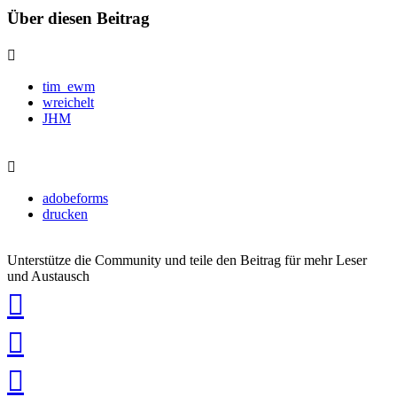
Über diesen Beitrag
tim_ewm
wreichelt
JHM
adobeforms
drucken
Unterstütze die Community und teile den Beitrag für mehr Leser
und Austausch
auf
Xing
teilen
auf
LinkedIn
teilen
auf
Twitter