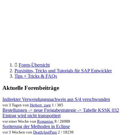
Foren-Übersicht
Praxistips, Tricks und Tutorials für SAP Entwickler
Tips + Tricks & FAQs
Aktuelle Forenbeiträge
Indirekter Verwendungsnachweis aus S/4 verschwunden
vor 3 Tagen von
Herbert_zarg
1 / 385
Bestellungen -> neue Freigabestrategie -> Tabelle KSSK 032
Eintrag wird nicht transportiert
vor einer Woche von
Romaniac
8 / 26988
Soriterung der Methoden in Eclipse
vor 3 Wochen von
DeathAndPain
2 / 18239