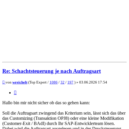
Re: Schachtsteuerung je nach Auftragsart
Beitrag
von
wreichelt
(Top Expert /
1086
/
32
/
197
) »
03.06.2026 17:54
Zitieren
Hallo bin mir nicht sicher ob das so gehen kann:
Soll die Auftragsart zwingend das Kriterium sein, lässt sich das über
das Customizing (Transaktion OPJ8) oder eine kleine Modifikation
(Customer-Exit / BAdI) durch Ihr SAP-Entwicklerteam lösen.
Dabei wird die Auftragsart ausgelesen und in der Drucksteuerung