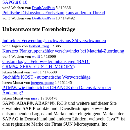
SAPGui 8.10
vor 3 Wochen von
DeathAndPain
5 / 19336
Politische Diskussion - Fortsetzung aus anderem Thread
vor 3 Wochen von
DeathAndPain
10 / 149492
Unbeantwortete Forenbeiträge
Indirekter Verwendungsnachweis aus S/4 verschwunden
vor 3 Tagen von
Herbert_zarg
1 / 385
Kurztext Plangruppenzähler verschwindet bei Material-Zuordnung
vor 4 Wochen von
wolli
1 / 18006
Custom logic - Feld wieder initialisieren (BADI
CRMS4_SERV_CUST_H_MODIFY)
letzen Monat von
JanR
1 / 145688
Suchhilfe KOST - automatische Wertvorschläge
letzen Monat von
juergen.spranz
1 / 151145
PTMW: wie finde ich bei CHANGE den Datensatz vor der
Änderung?
letzen Monat von
mazu
1 / 160478
SAP®, ABAP®, ABAP/4®, R/3® und weitere auf dieser Site
erwähnten SAP-Produkte und -Dienstleistungen sowie die
entsprechenden Logos sind Marken oder eingetragene Marken der
SAP AG in Deutschland und anderen Ländern weltweit. Java™ ist
eine registrierte Marke der Firma SUN Microsystems, Inc.