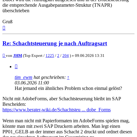
die entsprechende Ausgabeparameter-Struktur (TNAPR)
überschrieben
Gruß
Nach
oben
Re: Schachtsteuerung je nach Auftragsart
Beitrag
von
JHM
(Top Expert /
1225
/
2
/
204
) »
09.06.2026 13:31
Zitieren
tim_ewm
hat geschrieben:
↑
03.06.2026 11:00
Hat jemand ein ähnliches Problem schon einmal gelöst?
Nicht mit AdobeForms, aber Schachtsteuerung bleibt im SAP
Bescheiden:
https://www.berater-wiki.de/Schachtsteu ... dobe_Forms
Wenn man nicht mit Papierformaten im AdobeForms spielen mag,
könnte man mit zwei SAP Druckern arbeiten. Man legt einen
PP01_GELB an der immer aus Schacht 2 druckt und ordnet diesen