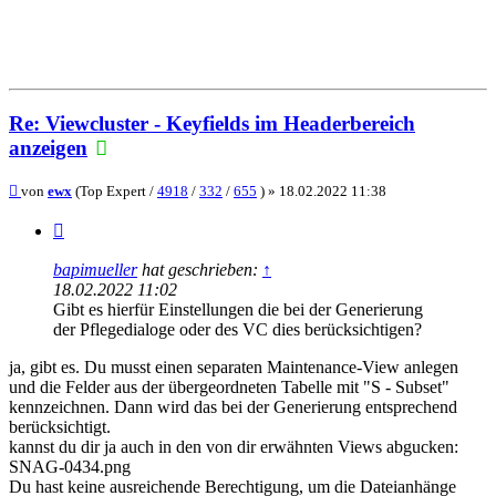
Re: Viewcluster - Keyfields im Headerbereich
anzeigen
Beitrag
von
ewx
(Top Expert /
4918
/
332
/
655
) »
18.02.2022 11:38
Zitieren
bapimueller
hat geschrieben:
↑
18.02.2022 11:02
Gibt es hierfür Einstellungen die bei der Generierung
der Pflegedialoge oder des VC dies berücksichtigen?
ja, gibt es. Du musst einen separaten Maintenance-View anlegen
und die Felder aus der übergeordneten Tabelle mit "S - Subset"
kennzeichnen. Dann wird das bei der Generierung entsprechend
berücksichtigt.
kannst du dir ja auch in den von dir erwähnten Views abgucken:
SNAG-0434.png
Du hast keine ausreichende Berechtigung, um die Dateianhänge