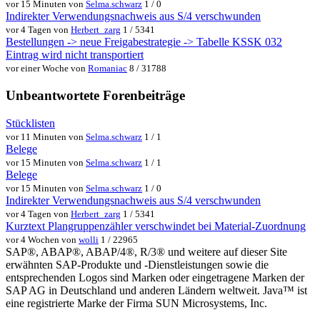
vor 15 Minuten von
Selma.schwarz
1 / 0
Indirekter Verwendungsnachweis aus S/4 verschwunden
vor 4 Tagen von
Herbert_zarg
1 / 5341
Bestellungen -> neue Freigabestrategie -> Tabelle KSSK 032
Eintrag wird nicht transportiert
vor einer Woche von
Romaniac
8 / 31788
Unbeantwortete Forenbeiträge
Stücklisten
vor 11 Minuten von
Selma.schwarz
1 / 1
Belege
vor 15 Minuten von
Selma.schwarz
1 / 1
Belege
vor 15 Minuten von
Selma.schwarz
1 / 0
Indirekter Verwendungsnachweis aus S/4 verschwunden
vor 4 Tagen von
Herbert_zarg
1 / 5341
Kurztext Plangruppenzähler verschwindet bei Material-Zuordnung
vor 4 Wochen von
wolli
1 / 22965
SAP®, ABAP®, ABAP/4®, R/3® und weitere auf dieser Site
erwähnten SAP-Produkte und -Dienstleistungen sowie die
entsprechenden Logos sind Marken oder eingetragene Marken der
SAP AG in Deutschland und anderen Ländern weltweit. Java™ ist
eine registrierte Marke der Firma SUN Microsystems, Inc.