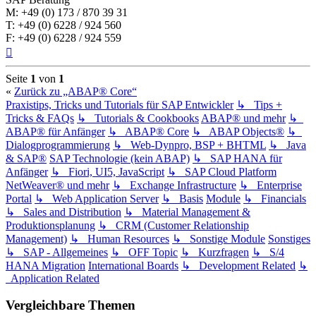
M: +49 (0) 173 / 870 39 31
T: +49 (0) 6228 / 924 560
F: +49 (0) 6228 / 924 559
Nach
oben
Seite
1
von
1
«
Zurück zu „ABAP® Core“
Praxistips, Tricks und Tutorials für SAP Entwickler
↳ Tips +
Tricks & FAQs
↳ Tutorials & Cookbooks
ABAP® und mehr
↳
ABAP® für Anfänger
↳ ABAP® Core
↳ ABAP Objects®
↳
Dialogprogrammierung
↳ Web-Dynpro, BSP + BHTML
↳ Java
& SAP®
SAP Technologie (kein ABAP)
↳ SAP HANA für
Anfänger
↳ Fiori, UI5, JavaScript
↳ SAP Cloud Platform
NetWeaver® und mehr
↳ Exchange Infrastructure
↳ Enterprise
Portal
↳ Web Application Server
↳ Basis
Module
↳ Financials
↳ Sales and Distribution
↳ Material Management &
Produktionsplanung
↳ CRM (Customer Relationship
Management)
↳ Human Resources
↳ Sonstige Module
Sonstiges
↳ SAP - Allgemeines
↳ OFF Topic
↳ Kurzfragen
↳ S/4
HANA Migration
International Boards
↳ Development Related
↳
Application Related
Vergleichbare Themen