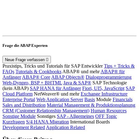
Frage die ABAP Experten
Neue Frage verfassen
Praxistips, Tricks und Tutorials für SAP Entwickler
Tips + Tricks &
FAQs
Tutorials & Cookbooks
ABAP® und mehr
ABAP® für
Anfänger
ABAP® Core
ABAP Objects®
Dialogprogrammierung
Web-Dynpro, BSP + BHTML
Java & SAP®
SAP Technologie
(kein ABAP)
SAP HANA für Anfänger
Fiori, UI5, JavaScript
SAP
Cloud Platform
NetWeaver® und mehr
Exchange Infrastructure
Enterprise Portal
Web Application Server
Basis
Module
Financials
Sales and Distribution
Material Management & Produktionsplanung
CRM (Customer Relationship Management)
Human Resources
Sonstige Module
Sonstiges
SAP - Allgemeines
OFF Topic
Kurzfragen
S/4 HANA Migration
International Boards
Development Related
Application Related