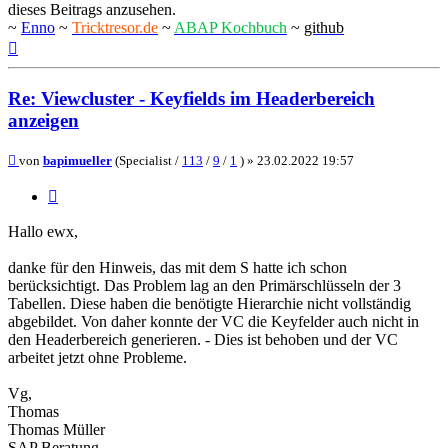
dieses Beitrags anzusehen.
~
Enno
~
Tricktresor.de
~
ABAP Kochbuch
~
github
Nach
oben
Re: Viewcluster - Keyfields im Headerbereich
anzeigen
Beitrag
von
bapimueller
(Specialist /
113
/
9
/
1
) »
23.02.2022 19:57
Zitieren
Hallo ewx,
danke für den Hinweis, das mit dem S hatte ich schon
berücksichtigt. Das Problem lag an den Primärschlüsseln der 3
Tabellen. Diese haben die benötigte Hierarchie nicht vollständig
abgebildet. Von daher konnte der VC die Keyfelder auch nicht in
den Headerbereich generieren. - Dies ist behoben und der VC
arbeitet jetzt ohne Probleme.
Vg,
Thomas
Thomas Müller
SAP Beratung