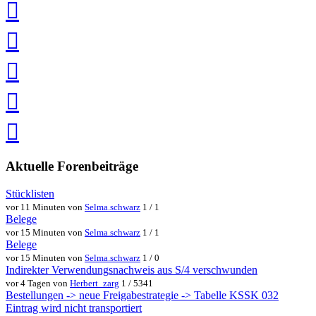
Twitter
teilen
auf
Facebook
teilen
Pin
it
in
Pocket
speichern
via
via
Whatsapp
eMail
teilen
teilen
Aktuelle Forenbeiträge
Stücklisten
vor 11 Minuten von
Selma.schwarz
1 / 1
Belege
vor 15 Minuten von
Selma.schwarz
1 / 1
Belege
vor 15 Minuten von
Selma.schwarz
1 / 0
Indirekter Verwendungsnachweis aus S/4 verschwunden
vor 4 Tagen von
Herbert_zarg
1 / 5341
Bestellungen -> neue Freigabestrategie -> Tabelle KSSK 032
Eintrag wird nicht transportiert