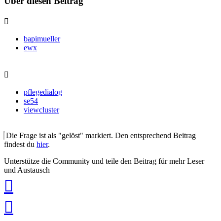
Über diesen Beitrag
bapimueller
ewx
pflegedialog
se54
viewcluster
Die Frage ist als "gelöst" markiert. Den entsprechend Beitrag
findest du
hier
.
Unterstütze die Community und teile den Beitrag für mehr Leser
und Austausch
auf
Xing
teilen
auf
LinkedIn
teilen
auf