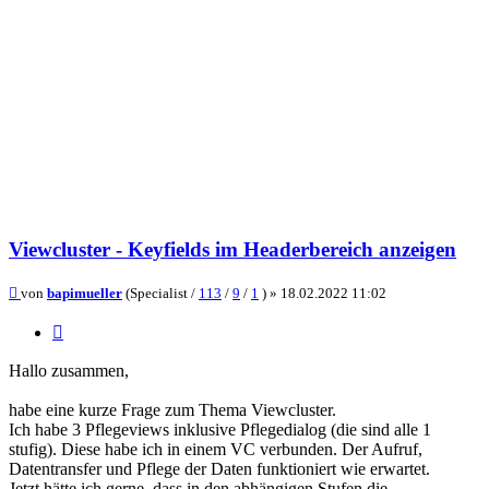
Viewcluster - Keyfields im Headerbereich anzeigen
Beitrag
von
bapimueller
(Specialist /
113
/
9
/
1
) »
18.02.2022 11:02
Zitieren
Hallo zusammen,
habe eine kurze Frage zum Thema Viewcluster.
Ich habe 3 Pflegeviews inklusive Pflegedialog (die sind alle 1
stufig). Diese habe ich in einem VC verbunden. Der Aufruf,
Datentransfer und Pflege der Daten funktioniert wie erwartet.
Jetzt hätte ich gerne, dass in den abhängigen Stufen die