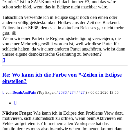
"zurück" ist im SAP-Kontext einfach immer F3, und das wäre
schon sehr blöd, wenn das in Eclipse nicht machbar wäre.
Tatsächlich verwende ich in Eclipse sogar noch den einen oder
anderen völlig geisteskranken Hotkey aus der Zeit des Backend-
Editors in der SE38, den es ja in aktuellen Releases gar nicht mehr
gibt. 😁
Wenn wir einer Partei die Regierungsbeteiligung verweigern, die
von einer Mehrheit gewählt worden ist, weil wir diese Partei für
schlecht halten, da wir einer anderen Partei angehören, wie ist dann
unsere eigene demokratische Gesinnung zu bewerten?
Nach
oben
Re: Wo kann ich die Farbe von *-Zeilen in Eclipse
einstellen?
Beitrag
von
DeathAndPain
(Top Expert /
2036
/
274
/
427
) »
06.05.2026 13:55
Zitieren
Nächste Frage:
Wie kann ich in Eclipse den Problems View dazu
motivieren, sich automatisch zu öffnen, wenn beim Aktivieren ein
Fehler aufgetreten ist? In meinem alten Workspace hat das
funktioniert; es muss also irgendwie gehen. Im neuen kommt dann