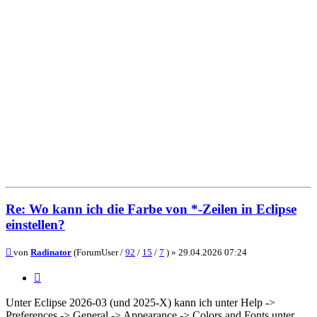
Re: Wo kann ich die Farbe von *-Zeilen in Eclipse
einstellen?
Beitrag
von
Radinator
(ForumUser /
92
/
15
/
7
) »
29.04.2026 07:24
Zitieren
Unter Eclipse 2026-03 (und 2025-X) kann ich unter Help ->
Preferences -> General -> Appearance -> Colors and Fonts unter