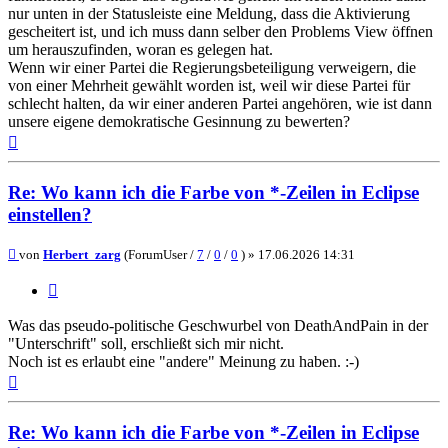
nur unten in der Statusleiste eine Meldung, dass die Aktivierung
gescheitert ist, und ich muss dann selber den Problems View öffnen
um herauszufinden, woran es gelegen hat.
Wenn wir einer Partei die Regierungsbeteiligung verweigern, die
von einer Mehrheit gewählt worden ist, weil wir diese Partei für
schlecht halten, da wir einer anderen Partei angehören, wie ist dann
unsere eigene demokratische Gesinnung zu bewerten?
Nach
oben
Re: Wo kann ich die Farbe von *-Zeilen in Eclipse
einstellen?
Beitrag
von
Herbert_zarg
(ForumUser /
7
/
0
/
0
) »
17.06.2026 14:31
Zitieren
Was das pseudo-politische Geschwurbel von DeathAndPain in der
"Unterschrift" soll, erschließt sich mir nicht.
Noch ist es erlaubt eine "andere" Meinung zu haben. :-)
Nach
oben
Re: Wo kann ich die Farbe von *-Zeilen in Eclipse