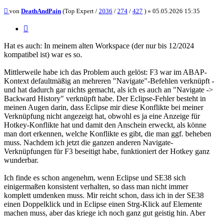
Beitrag
von
DeathAndPain
(Top Expert /
2036
/
274
/
427
) »
05.05.2026 15:35
Zitieren
Hat es auch: In meinem alten Workspace (der nur bis 12/2024
kompatibel ist) war es so.
Mittlerweile habe ich das Problem auch gelöst: F3 war im ABAP-
Kontext defaultmäßig an mehreren "Navigate"-Befehlen verknüpft -
und hat dadurch gar nichts gemacht, als ich es auch an "Navigate ->
Backward History" verknüpft habe. Der Eclipse-Fehler besteht in
meinen Augen darin, dass Eclipse mir diese Konflikte bei meiner
Verknüpfung nicht angezeigt hat, obwohl es ja eine Anzeige für
Hotkey-Konflikte hat und damit den Anschein erweckt, als könne
man dort erkennen, welche Konflikte es gibt, die man ggf. beheben
muss. Nachdem ich jetzt die ganzen anderen Navigate-
Verknüpfungen für F3 beseitigt habe, funktioniert der Hotkey ganz
wunderbar.
Ich finde es schon angenehm, wenn Eclipse und SE38 sich
einigermaßen konsistent verhalten, so dass man nicht immer
komplett umdenken muss. Mir reicht schon, dass ich in der SE38
einen Doppelklick und in Eclipse einen Strg-Klick auf Elemente
machen muss, aber das kriege ich noch ganz gut geistig hin. Aber