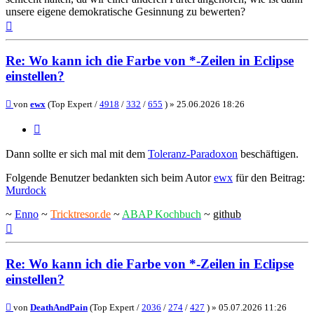
unsere eigene demokratische Gesinnung zu bewerten?
Nach
oben
Re: Wo kann ich die Farbe von *-Zeilen in Eclipse
einstellen?
Beitrag
von
ewx
(Top Expert /
4918
/
332
/
655
) »
25.06.2026 18:26
Zitieren
Dann sollte er sich mal mit dem
Toleranz-Paradoxon
beschäftigen.
Folgende Benutzer bedankten sich beim Autor
ewx
für den Beitrag:
Murdock
~
Enno
~
Tricktresor.de
~
ABAP Kochbuch
~
github
Nach
oben
Re: Wo kann ich die Farbe von *-Zeilen in Eclipse
einstellen?
Beitrag
von
DeathAndPain
(Top Expert /
2036
/
274
/
427
) »
05.07.2026 11:26