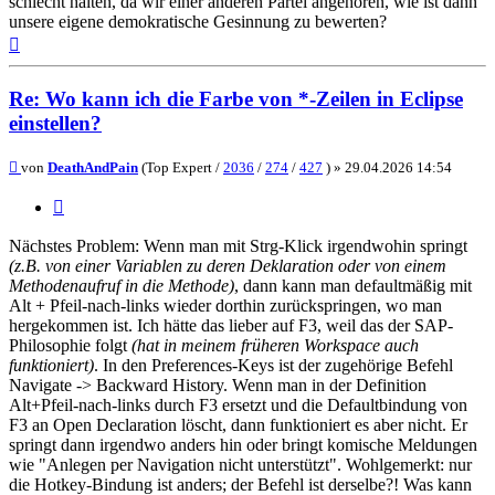
schlecht halten, da wir einer anderen Partei angehören, wie ist dann
unsere eigene demokratische Gesinnung zu bewerten?
Nach
oben
Re: Wo kann ich die Farbe von *-Zeilen in Eclipse
einstellen?
Beitrag
von
DeathAndPain
(Top Expert /
2036
/
274
/
427
) »
29.04.2026 14:54
Zitieren
Nächstes Problem: Wenn man mit Strg-Klick irgendwohin springt
(z.B. von einer Variablen zu deren Deklaration oder von einem
Methodenaufruf in die Methode)
, dann kann man defaultmäßig mit
Alt + Pfeil-nach-links wieder dorthin zurückspringen, wo man
hergekommen ist. Ich hätte das lieber auf F3, weil das der SAP-
Philosophie folgt
(hat in meinem früheren Workspace auch
funktioniert)
. In den Preferences-Keys ist der zugehörige Befehl
Navigate -> Backward History. Wenn man in der Definition
Alt+Pfeil-nach-links durch F3 ersetzt und die Defaultbindung von
F3 an Open Declaration löscht, dann funktioniert es aber nicht. Er
springt dann irgendwo anders hin oder bringt komische Meldungen
wie "Anlegen per Navigation nicht unterstützt". Wohlgemerkt: nur
die Hotkey-Bindung ist anders; der Befehl ist derselbe?! Was kann