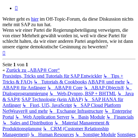
Zitieren
Weiter geht es
hier
im Off-Topic-Forum, da diese Diskussion nichts
mehr mit SAP zu tun hat.
Wenn wir einer Partei die Regierungsbeteiligung verweigern, die
von einer Mehrheit gewählt worden ist, weil wir diese Partei für
schlecht halten, da wir einer anderen Partei angehören, wie ist dann
unsere eigene demokratische Gesinnung zu bewerten?
Nach
oben
Seite
1
von
1
«
Zurück zu „ABAP® Core“
Praxistips, Tricks und Tutorials für SAP Entwickler
↳ Tips +
Tricks & FAQs
↳ Tutorials & Cookbooks
ABAP® und mehr
↳
ABAP® für Anfänger
↳ ABAP® Core
↳ ABAP Objects®
↳
Dialogprogrammierung
↳ Web-Dynpro, BSP + BHTML
↳ Java
& SAP®
SAP Technologie (kein ABAP)
↳ SAP HANA für
Anfänger
↳ Fiori, UI5, JavaScript
↳ SAP Cloud Platform
NetWeaver® und mehr
↳ Exchange Infrastructure
↳ Enterprise
Portal
↳ Web Application Server
↳ Basis
Module
↳ Financials
↳ Sales and Distribution
↳ Material Management &
Produktionsplanung
↳ CRM (Customer Relationship
Management)
↳ Human Resources
↳ Sonstige Module
Sonstiges