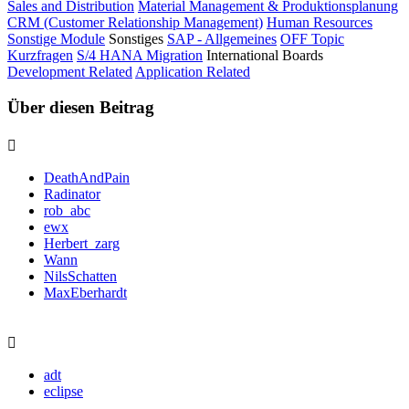
Sales and Distribution
Material Management & Produktionsplanung
CRM (Customer Relationship Management)
Human Resources
Sonstige Module
Sonstiges
SAP - Allgemeines
OFF Topic
Kurzfragen
S/4 HANA Migration
International Boards
Development Related
Application Related
Über diesen Beitrag
DeathAndPain
Radinator
rob_abc
ewx
Herbert_zarg
Wann
NilsSchatten
MaxEberhardt
adt
eclipse