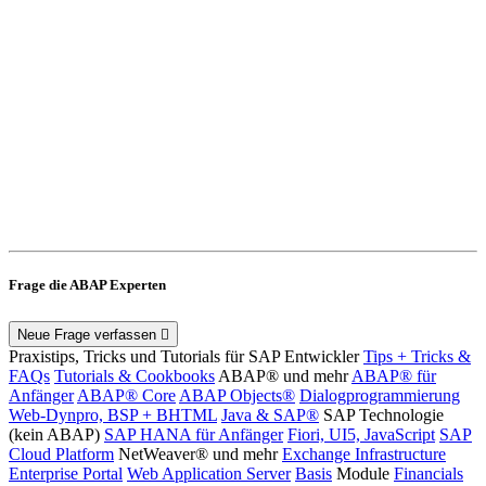
Frage die ABAP Experten
Neue Frage verfassen
Praxistips, Tricks und Tutorials für SAP Entwickler
Tips + Tricks &
FAQs
Tutorials & Cookbooks
ABAP® und mehr
ABAP® für
Anfänger
ABAP® Core
ABAP Objects®
Dialogprogrammierung
Web-Dynpro, BSP + BHTML
Java & SAP®
SAP Technologie
(kein ABAP)
SAP HANA für Anfänger
Fiori, UI5, JavaScript
SAP
Cloud Platform
NetWeaver® und mehr
Exchange Infrastructure
Enterprise Portal
Web Application Server
Basis
Module
Financials