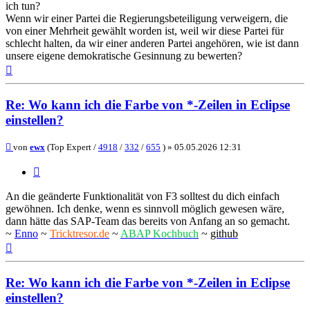
ich tun?
Wenn wir einer Partei die Regierungsbeteiligung verweigern, die
von einer Mehrheit gewählt worden ist, weil wir diese Partei für
schlecht halten, da wir einer anderen Partei angehören, wie ist dann
unsere eigene demokratische Gesinnung zu bewerten?
Nach
oben
Re: Wo kann ich die Farbe von *-Zeilen in Eclipse
einstellen?
Beitrag
von
ewx
(Top Expert /
4918
/
332
/
655
) »
05.05.2026 12:31
Zitieren
An die geänderte Funktionalität von F3 solltest du dich einfach
gewöhnen. Ich denke, wenn es sinnvoll möglich gewesen wäre,
dann hätte das SAP-Team das bereits von Anfang an so gemacht.
~
Enno
~
Tricktresor.de
~
ABAP Kochbuch
~
github
Nach
oben
Re: Wo kann ich die Farbe von *-Zeilen in Eclipse
einstellen?