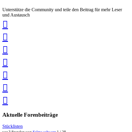
Unterstütze die Community und teile den Beitrag für mehr Leser
und Austausch
auf
Xing
teilen
auf
LinkedIn
teilen
auf
Twitter
teilen
auf
Facebook
teilen
Pin
it
in
Pocket
speichern
via
via
Whatsapp
eMail
teilen
teilen
Aktuelle Forenbeiträge
Stücklisten
vor 3 Stunden von
Selma.schwarz
1 / 28