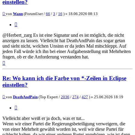
einstellen?
Beitrag
von
Wann
(ForumUser /
66
/
3
/
16
) »
18.06.2026 08:13
Zitieren
@Herbert_zarg Es ist eine Signatur und es ist möglich, die nicht
anzeigen zu lassen. Vielleicht hat DeathAndPain das sogar getan
und sieht nicht, welchen Unsinn er da jedes Mal mitschleppt. Auf
jeden Fall würde ich ihn bei einer Aufgabenstellung mit Mehrheiten
fragen, ob er die Anforderung verstanden hat.
Nach
oben
Re: Wo kann ich die Farbe von *-Zeilen in Eclipse
einstellen?
Beitrag
von
DeathAndPain
(Top Expert /
2036
/
274
/
427
) »
25.06.2026 18:19
Zitieren
Vielleicht aber weiß er ja doch, was er tut...
Wenn wir einer Partei die Regierungsbeteiligung verweigern, die
von einer Mehrheit gewählt worden ist, weil wir diese Partei für
schlecht halten, da wir einer anderen Partei angehören, wie ist dann