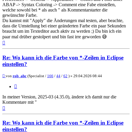
ABAP -> Syntax Coloring -> Comment eine Fabe einstellen,
welche sowohl bei * als auch " als Kommentarstarter die
gewünschte Farbe.
Du kannst mit "Apply" die Änderungen mal testen, aber beachte,
dass die Umstellung bei einer geänderten Farbe ein paar Sekunden
braucht um im Texteditor auch aktiv zu werden ;) Da bin ich ein
paar mal drüber gestolpert und bin fast irre geworden 😅
Nach
oben
Re: Wo kann ich die Farbe von *-Zeilen in Eclipse
einstellen?
Beitrag
von
rob_abc
(Specialist /
166
/
44
/
62
) »
29.04.2026 08:44
Zitieren
In meiner Version, 2025-03 (4.35.0), ändere ich damit nur die
Kommentare mit "
Nach
oben
Re: Wo kann ich die Farbe von *-Zeilen in Eclipse
einstellen?