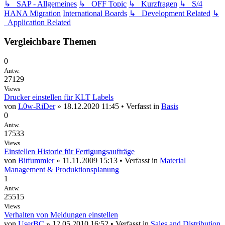
↳ SAP - Allgemeines
↳ OFF Topic
↳ Kurzfragen
↳ S/4
HANA Migration
International Boards
↳ Development Related
↳
Application Related
Vergleichbare Themen
0
Antw.
27129
Views
Drucker einstellen für KLT Labels
von
L0w-RiDer
» 18.12.2020 11:45 • Verfasst in
Basis
0
Antw.
17533
Views
Einstellen Historie für Fertigungsaufträge
von
Bitfummler
» 11.11.2009 15:13 • Verfasst in
Material
Management & Produktionsplanung
1
Antw.
25515
Views
Verhalten von Meldungen einstellen
von
UserBC
» 12.05.2010 16:52 • Verfasst in
Sales and Distribution