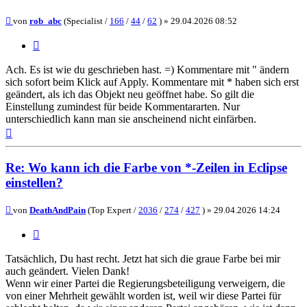
Beitrag
von
rob_abc
(Specialist /
166
/
44
/
62
) »
29.04.2026 08:52
Zitieren
Ach. Es ist wie du geschrieben hast. =) Kommentare mit " ändern
sich sofort beim Klick auf Apply. Kommentare mit * haben sich erst
geändert, als ich das Objekt neu geöffnet habe. So gilt die
Einstellung zumindest für beide Kommentararten. Nur
unterschiedlich kann man sie anscheinend nicht einfärben.
Nach
oben
Re: Wo kann ich die Farbe von *-Zeilen in Eclipse
einstellen?
Beitrag
von
DeathAndPain
(Top Expert /
2036
/
274
/
427
) »
29.04.2026 14:24
Zitieren
Tatsächlich, Du hast recht. Jetzt hat sich die graue Farbe bei mir
auch geändert. Vielen Dank!
Wenn wir einer Partei die Regierungsbeteiligung verweigern, die
von einer Mehrheit gewählt worden ist, weil wir diese Partei für