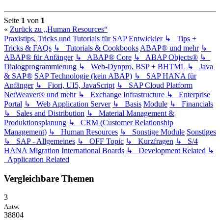
Seite
1
von
1
«
Zurück zu „Human Resources“
Praxistips, Tricks und Tutorials für SAP Entwickler
↳ Tips +
Tricks & FAQs
↳ Tutorials & Cookbooks
ABAP® und mehr
↳
ABAP® für Anfänger
↳ ABAP® Core
↳ ABAP Objects®
↳
Dialogprogrammierung
↳ Web-Dynpro, BSP + BHTML
↳ Java
& SAP®
SAP Technologie (kein ABAP)
↳ SAP HANA für
Anfänger
↳ Fiori, UI5, JavaScript
↳ SAP Cloud Platform
NetWeaver® und mehr
↳ Exchange Infrastructure
↳ Enterprise
Portal
↳ Web Application Server
↳ Basis
Module
↳ Financials
↳ Sales and Distribution
↳ Material Management &
Produktionsplanung
↳ CRM (Customer Relationship
Management)
↳ Human Resources
↳ Sonstige Module
Sonstiges
↳ SAP - Allgemeines
↳ OFF Topic
↳ Kurzfragen
↳ S/4
HANA Migration
International Boards
↳ Development Related
↳
Application Related
Vergleichbare Themen
3
Antw.
38804