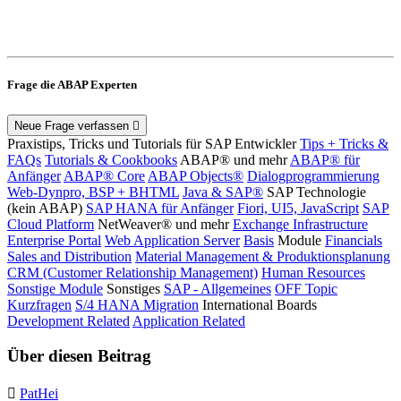
Frage die ABAP Experten
Neue Frage verfassen
Praxistips, Tricks und Tutorials für SAP Entwickler
Tips + Tricks &
FAQs
Tutorials & Cookbooks
ABAP® und mehr
ABAP® für
Anfänger
ABAP® Core
ABAP Objects®
Dialogprogrammierung
Web-Dynpro, BSP + BHTML
Java & SAP®
SAP Technologie
(kein ABAP)
SAP HANA für Anfänger
Fiori, UI5, JavaScript
SAP
Cloud Platform
NetWeaver® und mehr
Exchange Infrastructure
Enterprise Portal
Web Application Server
Basis
Module
Financials
Sales and Distribution
Material Management & Produktionsplanung
CRM (Customer Relationship Management)
Human Resources
Sonstige Module
Sonstiges
SAP - Allgemeines
OFF Topic
Kurzfragen
S/4 HANA Migration
International Boards
Development Related
Application Related
Über diesen Beitrag
PatHei