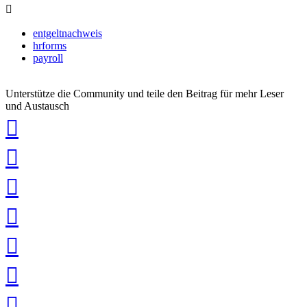
entgeltnachweis
hrforms
payroll
Unterstütze die Community und teile den Beitrag für mehr Leser
und Austausch
auf
Xing
teilen
auf
LinkedIn
teilen
auf
Twitter
teilen
auf
Facebook
teilen
Pin
it
in
Pocket
speichern
via
via
Whatsapp
eMail