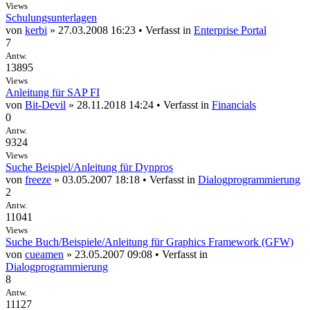
Views
Schulungsunterlagen
von
kerbi
» 27.03.2008 16:23 • Verfasst in
Enterprise Portal
7
Antw.
13895
Views
Anleitung für SAP FI
von
Bit-Devil
» 28.11.2018 14:24 • Verfasst in
Financials
0
Antw.
9324
Views
Suche Beispiel/Anleitung für Dynpros
von
freeze
» 03.05.2007 18:18 • Verfasst in
Dialogprogrammierung
2
Antw.
11041
Views
Suche Buch/Beispiele/Anleitung für Graphics Framework (GFW)
von
cueamen
» 23.05.2007 09:08 • Verfasst in
Dialogprogrammierung
8
Antw.
11127