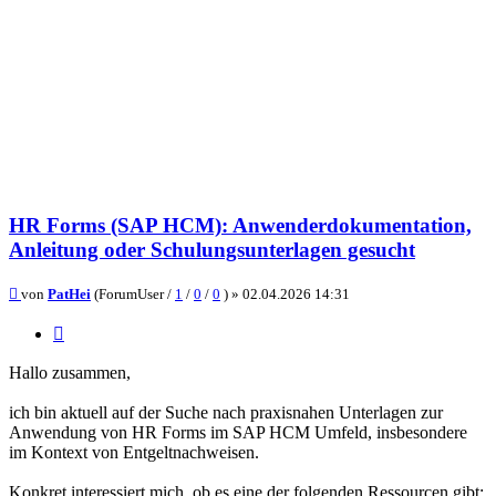
HR Forms (SAP HCM): Anwenderdokumentation,
Anleitung oder Schulungsunterlagen gesucht
Beitrag
von
PatHei
(ForumUser /
1
/
0
/
0
) »
02.04.2026 14:31
Zitieren
Hallo zusammen,
ich bin aktuell auf der Suche nach praxisnahen Unterlagen zur
Anwendung von HR Forms im SAP HCM Umfeld, insbesondere
im Kontext von Entgeltnachweisen.
Konkret interessiert mich, ob es eine der folgenden Ressourcen gibt: