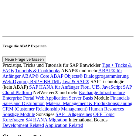
Frage die ABAP Experten
Neue Frage verfassen
Praxistips, Tricks und Tutorials für SAP Entwickler
Tips + Tricks &
FAQs
Tutorials & Cookbooks
ABAP® und mehr
ABAP® für
Anfänger
ABAP® Core
ABAP Objects®
Dialogprogrammierung
Web-Dynpro, BSP + BHTML
Java & SAP®
SAP Technologie
(kein ABAP)
SAP HANA für Anfänger
Fiori, UI5, JavaScript
SAP
Cloud Platform
NetWeaver® und mehr
Exchange Infrastructure
Enterprise Portal
Web Application Server
Basis
Module
Financials
Sales and Distribution
Material Management & Produktionsplanung
CRM (Customer Relationship Management)
Human Resources
Sonstige Module
Sonstiges
SAP - Allgemeines
OFF Topic
Kurzfragen
S/4 HANA Migration
International Boards
Development Related
Application Related