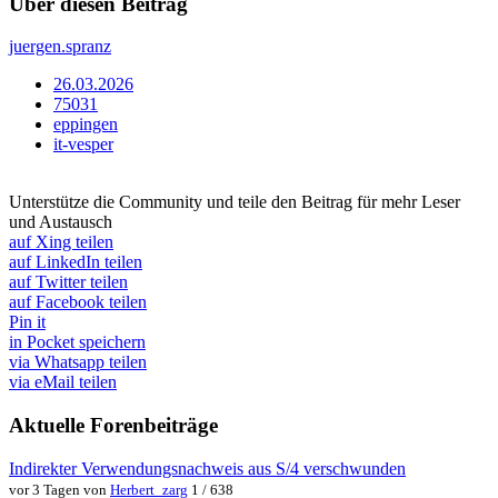
Über diesen Beitrag
juergen.spranz
26.03.2026
75031
eppingen
it-vesper
Unterstütze die Community und teile den Beitrag für mehr Leser
und Austausch
auf Xing teilen
auf LinkedIn teilen
auf Twitter teilen
auf Facebook teilen
Pin it
in Pocket speichern
via Whatsapp teilen
via eMail teilen
Aktuelle Forenbeiträge
Indirekter Verwendungsnachweis aus S/4 verschwunden
vor 3 Tagen von
Herbert_zarg
1 / 638