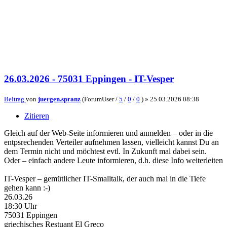
26.03.2026 - 75031 Eppingen - IT-Vesper
Beitrag
von
juergen.spranz
(ForumUser /
5
/
0
/
0
) »
25.03.2026 08:38
Zitieren
Gleich auf der Web-Seite informieren und anmelden – oder in die
entpsrechenden Verteiler aufnehmen lassen, vielleicht kannst Du an
dem Termin nicht und möchtest evtl. In Zukunft mal dabei sein.
Oder – einfach andere Leute informieren, d.h. diese Info weiterleiten
IT-Vesper – gemütlicher IT-Smalltalk, der auch mal in die Tiefe
gehen kann :-)
26.03.26
18:30 Uhr
75031 Eppingen
griechisches Restuant El Greco