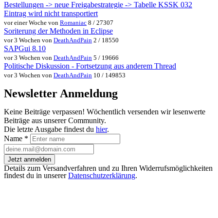
Bestellungen -> neue Freigabestrategie -> Tabelle KSSK 032
Eintrag wird nicht transportiert
vor einer Woche von
Romaniac
8 / 27307
Soriterung der Methoden in Eclipse
vor 3 Wochen von
DeathAndPain
2 / 18550
SAPGui 8.10
vor 3 Wochen von
DeathAndPain
5 / 19666
Politische Diskussion - Fortsetzung aus anderem Thread
vor 3 Wochen von
DeathAndPain
10 / 149853
Newsletter Anmeldung
Keine Beiträge verpassen! Wöchentlich versenden wir lesenwerte
Beiträge aus unserer Community.
Die letzte Ausgabe findest du
hier
.
Name
*
Jetzt anmelden
Details zum Versandverfahren und zu Ihren Widerrufsmöglichkeiten
findest du in unserer
Datenschutzerklärung
.