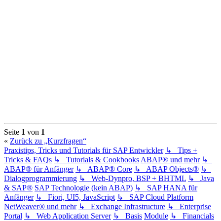
Seite
1
von
1
«
Zurück zu „Kurzfragen“
Praxistips, Tricks und Tutorials für SAP Entwickler
↳ Tips +
Tricks & FAQs
↳ Tutorials & Cookbooks
ABAP® und mehr
↳
ABAP® für Anfänger
↳ ABAP® Core
↳ ABAP Objects®
↳
Dialogprogrammierung
↳ Web-Dynpro, BSP + BHTML
↳ Java
& SAP®
SAP Technologie (kein ABAP)
↳ SAP HANA für
Anfänger
↳ Fiori, UI5, JavaScript
↳ SAP Cloud Platform
NetWeaver® und mehr
↳ Exchange Infrastructure
↳ Enterprise
Portal
↳ Web Application Server
↳ Basis
Module
↳ Financials