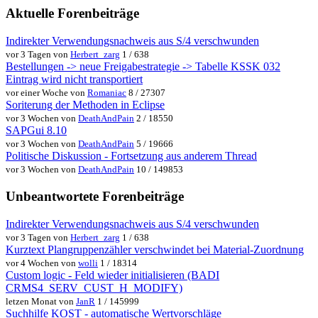
Aktuelle Forenbeiträge
Indirekter Verwendungsnachweis aus S/4 verschwunden
vor 3 Tagen von
Herbert_zarg
1 / 638
Bestellungen -> neue Freigabestrategie -> Tabelle KSSK 032
Eintrag wird nicht transportiert
vor einer Woche von
Romaniac
8 / 27307
Soriterung der Methoden in Eclipse
vor 3 Wochen von
DeathAndPain
2 / 18550
SAPGui 8.10
vor 3 Wochen von
DeathAndPain
5 / 19666
Politische Diskussion - Fortsetzung aus anderem Thread
vor 3 Wochen von
DeathAndPain
10 / 149853
Unbeantwortete Forenbeiträge
Indirekter Verwendungsnachweis aus S/4 verschwunden
vor 3 Tagen von
Herbert_zarg
1 / 638
Kurztext Plangruppenzähler verschwindet bei Material-Zuordnung
vor 4 Wochen von
wolli
1 / 18314
Custom logic - Feld wieder initialisieren (BADI
CRMS4_SERV_CUST_H_MODIFY)
letzen Monat von
JanR
1 / 145999
Suchhilfe KOST - automatische Wertvorschläge