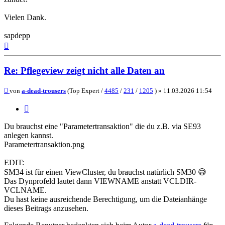
Vielen Dank.
sapdepp
Nach
oben
Re: Pflegeview zeigt nicht alle Daten an
Beitrag
von
a-dead-trousers
(Top Expert /
4485
/
231
/
1205
) »
11.03.2026 11:54
Zitieren
Du brauchst eine "Parametertransaktion" die du z.B. via SE93
anlegen kannst.
Parametertransaktion.png
EDIT:
SM34 ist für einen ViewCluster, du brauchst natürlich SM30 😅
Das Dynprofeld lautet dann VIEWNAME anstatt VCLDIR-
VCLNAME.
Du hast keine ausreichende Berechtigung, um die Dateianhänge
dieses Beitrags anzusehen.