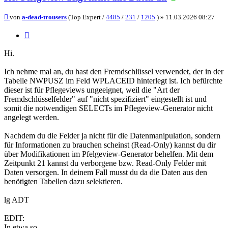
Beitrag
von
a-dead-trousers
(Top Expert /
4485
/
231
/
1205
) »
11.03.2026 08:27
Zitieren
Hi.
Ich nehme mal an, du hast den Fremdschlüssel verwendet, der in der
Tabelle NWPUSZ im Feld WPLACEID hinterlegt ist. Ich befürchte
dieser ist für Pflegeviews ungeeignet, weil die "Art der
Fremdschlüsselfelder" auf "nicht spezifiziert" eingestellt ist und
somit die notwendigen SELECTs im Pflegeview-Generator nicht
angelegt werden.
Nachdem du die Felder ja nicht für die Datenmanipulation, sondern
für Informationen zu brauchen scheinst (Read-Only) kannst du dir
über Modifikationen im Pfelgeview-Generator behelfen. Mit dem
Zeitpunkt 21 kannst du verborgene bzw. Read-Only Felder mit
Daten versorgen. In deinem Fall musst du da die Daten aus den
benötigten Tabellen dazu selektieren.
lg ADT
EDIT:
In etwa so