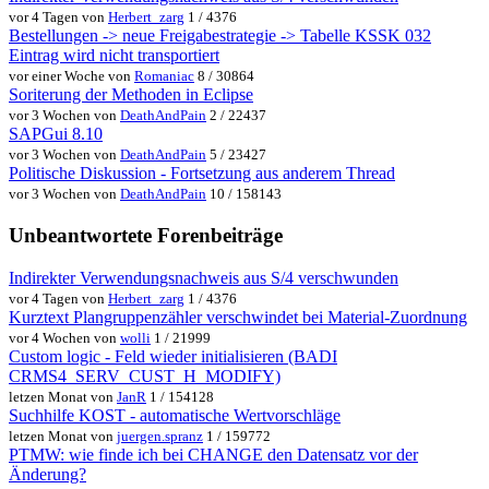
vor 4 Tagen von
Herbert_zarg
1 / 4376
Bestellungen -> neue Freigabestrategie -> Tabelle KSSK 032
Eintrag wird nicht transportiert
vor einer Woche von
Romaniac
8 / 30864
Soriterung der Methoden in Eclipse
vor 3 Wochen von
DeathAndPain
2 / 22437
SAPGui 8.10
vor 3 Wochen von
DeathAndPain
5 / 23427
Politische Diskussion - Fortsetzung aus anderem Thread
vor 3 Wochen von
DeathAndPain
10 / 158143
Unbeantwortete Forenbeiträge
Indirekter Verwendungsnachweis aus S/4 verschwunden
vor 4 Tagen von
Herbert_zarg
1 / 4376
Kurztext Plangruppenzähler verschwindet bei Material-Zuordnung
vor 4 Wochen von
wolli
1 / 21999
Custom logic - Feld wieder initialisieren (BADI
CRMS4_SERV_CUST_H_MODIFY)
letzen Monat von
JanR
1 / 154128
Suchhilfe KOST - automatische Wertvorschläge
letzen Monat von
juergen.spranz
1 / 159772
PTMW: wie finde ich bei CHANGE den Datensatz vor der
Änderung?