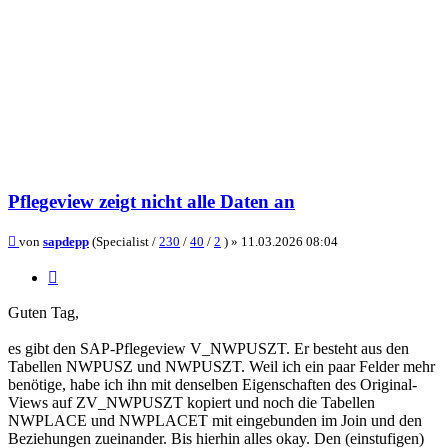
Pflegeview zeigt nicht alle Daten an
Beitrag
von
sapdepp
(Specialist /
230
/
40
/
2
) »
11.03.2026 08:04
Zitieren
Guten Tag,
es gibt den SAP-Pflegeview V_NWPUSZT. Er besteht aus den
Tabellen NWPUSZ und NWPUSZT. Weil ich ein paar Felder mehr
benötige, habe ich ihn mit denselben Eigenschaften des Original-
Views auf ZV_NWPUSZT kopiert und noch die Tabellen
NWPLACE und NWPLACET mit eingebunden im Join und den
Beziehungen zueinander. Bis hierhin alles okay. Den (einstufigen)