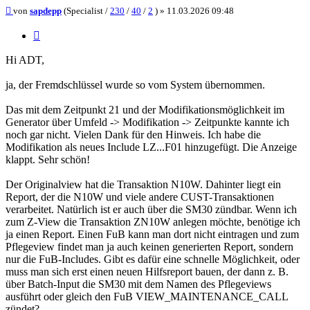
Beitrag
von
sapdepp
(Specialist /
230
/
40
/
2
) »
11.03.2026 09:48
Zitieren
Hi ADT,
ja, der Fremdschlüssel wurde so vom System übernommen.
Das mit dem Zeitpunkt 21 und der Modifikationsmöglichkeit im
Generator über Umfeld -> Modifikation -> Zeitpunkte kannte ich
noch gar nicht. Vielen Dank für den Hinweis. Ich habe die
Modifikation als neues Include LZ...F01 hinzugefügt. Die Anzeige
klappt. Sehr schön!
Der Originalview hat die Transaktion N10W. Dahinter liegt ein
Report, der die N10W und viele andere CUST-Transaktionen
verarbeitet. Natürlich ist er auch über die SM30 zündbar. Wenn ich
zum Z-View die Transaktion ZN10W anlegen möchte, benötige ich
ja einen Report. Einen FuB kann man dort nicht eintragen und zum
Pflegeview findet man ja auch keinen generierten Report, sondern
nur die FuB-Includes. Gibt es dafür eine schnelle Möglichkeit, oder
muss man sich erst einen neuen Hilfsreport bauen, der dann z. B.
über Batch-Input die SM30 mit dem Namen des Pflegeviews
ausführt oder gleich den FuB VIEW_MAINTENANCE_CALL
zündet?