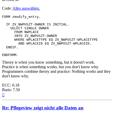
Code:
Alles auswählen
.
FORM zmodify_entry.

  IF ZV_NWPUSZT-OWNER IS INITIAL.

    SELECT SINGLE OWNER

      FROM NWPLACE

      INTO ZV_NWPUSZT-OWNER

      WHERE WPLACETYPE EQ ZV_NWPUSZT-WPLACETYPE

        AND WPLACEID EQ ZV_NWPUSZT-WPLACEID.

  ENDIF.

ENDFORM.
Theory is when you know something, but it doesn't work.
Practice is when something works, but you don't know why.
Programmers combine theory and practice: Nothing works and they
don't know why.
ECC: 6.18
Basis: 7.50
Nach
oben
Re: Pflegeview zeigt nicht alle Daten an