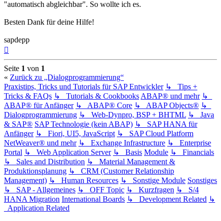
"automatisch abgleichbar". So wollte ich es.
Besten Dank für deine Hilfe!
sapdepp
Nach
oben
Seite
1
von
1
«
Zurück zu „Dialogprogrammierung“
Praxistips, Tricks und Tutorials für SAP Entwickler
↳ Tips +
Tricks & FAQs
↳ Tutorials & Cookbooks
ABAP® und mehr
↳
ABAP® für Anfänger
↳ ABAP® Core
↳ ABAP Objects®
↳
Dialogprogrammierung
↳ Web-Dynpro, BSP + BHTML
↳ Java
& SAP®
SAP Technologie (kein ABAP)
↳ SAP HANA für
Anfänger
↳ Fiori, UI5, JavaScript
↳ SAP Cloud Platform
NetWeaver® und mehr
↳ Exchange Infrastructure
↳ Enterprise
Portal
↳ Web Application Server
↳ Basis
Module
↳ Financials
↳ Sales and Distribution
↳ Material Management &
Produktionsplanung
↳ CRM (Customer Relationship
Management)
↳ Human Resources
↳ Sonstige Module
Sonstiges
↳ SAP - Allgemeines
↳ OFF Topic
↳ Kurzfragen
↳ S/4
HANA Migration
International Boards
↳ Development Related
↳
Application Related