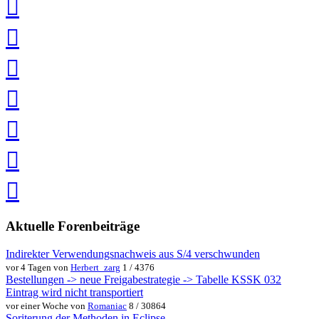
Xing
teilen
auf
LinkedIn
teilen
auf
Twitter
teilen
auf
Facebook
teilen
Pin
it
in
Pocket
speichern
via
via
Whatsapp
eMail
teilen
teilen
Aktuelle Forenbeiträge
Indirekter Verwendungsnachweis aus S/4 verschwunden
vor 4 Tagen von
Herbert_zarg
1 / 4376
Bestellungen -> neue Freigabestrategie -> Tabelle KSSK 032
Eintrag wird nicht transportiert
vor einer Woche von
Romaniac
8 / 30864
Soriterung der Methoden in Eclipse