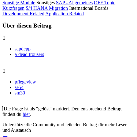
Sonstige Module
Sonstiges
SAP - Allgemeines
OFF Topic
Kurzfragen
S/4 HANA Migration
International Boards
Development Related
Application Related
Über diesen Beitrag
sapdepp
a-dead-trousers
pflegeview
se54
sm30
Die Frage ist als "gelöst" markiert. Den entsprechend Beitrag
findest du
hier
.
Unterstütze die Community und teile den Beitrag für mehr Leser
und Austausch
auf