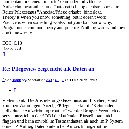
momentan im Generator auch "keine oder individuelle
Aufzeichnungsroutine" und "automatisch abgleichbar" sowie im
Reiter Pflegestatus "Anzeige/Pflege erlaubt" hinterlegt.
Theory is when you know something, but it doesn't work.
Practice is when something works, but you don't know why.
Programmers combine theory and practice: Nothing works and they
don't know why.
ECC: 6.18
Basis: 7.50
Nach
oben
Re: Pflegeview zeigt nicht alle Daten an
Beitrag
von
sapdepp
(Specialist /
230
/
40
/
2
) »
11.03.2026 15:03
Zitieren
Vielen Dank. Die Auslieferungsklasse muss auf E stehen, sonst
kommen Warnungen. Anzeige/Pflege ist erlaubt. "Keine oder
individuelle Aufzeichnungsroutine" war der Bringer. Wenn ich das
setze, muss ich in der SOBJ die laufenden Einstellungen nicht
flaggen und kann sowohl im Testmandanten als auch im P-System
ohne TP-Auftrag Daten ändern bei Aufzeichnungsroutine