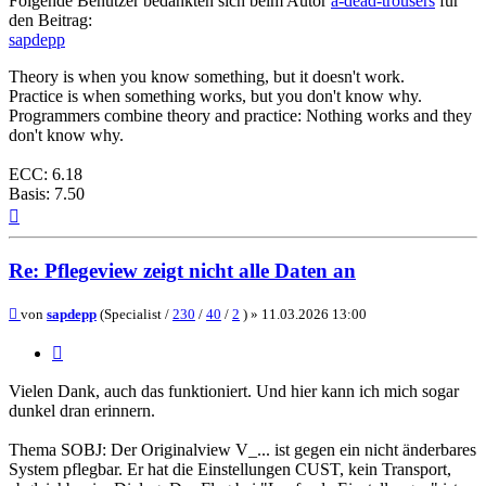
Folgende Benutzer bedankten sich beim Autor
a-dead-trousers
für
den Beitrag:
sapdepp
Theory is when you know something, but it doesn't work.
Practice is when something works, but you don't know why.
Programmers combine theory and practice: Nothing works and they
don't know why.
ECC: 6.18
Basis: 7.50
Nach
oben
Re: Pflegeview zeigt nicht alle Daten an
Beitrag
von
sapdepp
(Specialist /
230
/
40
/
2
) »
11.03.2026 13:00
Zitieren
Vielen Dank, auch das funktioniert. Und hier kann ich mich sogar
dunkel dran erinnern.
Thema SOBJ: Der Originalview V_... ist gegen ein nicht änderbares
System pflegbar. Er hat die Einstellungen CUST, kein Transport,