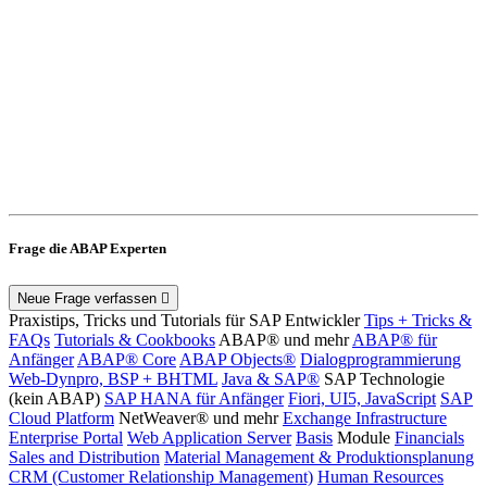
Frage die ABAP Experten
Neue Frage verfassen
Praxistips, Tricks und Tutorials für SAP Entwickler
Tips + Tricks &
FAQs
Tutorials & Cookbooks
ABAP® und mehr
ABAP® für
Anfänger
ABAP® Core
ABAP Objects®
Dialogprogrammierung
Web-Dynpro, BSP + BHTML
Java & SAP®
SAP Technologie
(kein ABAP)
SAP HANA für Anfänger
Fiori, UI5, JavaScript
SAP
Cloud Platform
NetWeaver® und mehr
Exchange Infrastructure
Enterprise Portal
Web Application Server
Basis
Module
Financials
Sales and Distribution
Material Management & Produktionsplanung
CRM (Customer Relationship Management)
Human Resources