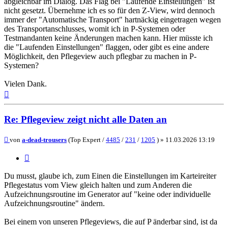
abgleichbar im Dialog. Das Flag bei "Laufende Einstellungen" ist
nicht gesetzt. Übernehme ich es so für den Z-View, wird dennoch
immer der "Automatische Transport" hartnäckig eingetragen wegen
des Transportanschlusses, womit ich in P-Systemen oder
Testmandanten keine Änderungen machen kann. Hier müsste ich
die "Laufenden Einstellungen" flaggen, oder gibt es eine andere
Möglichkeit, den Pflegeview auch pflegbar zu machen in P-
Systemen?
Vielen Dank.
Nach
oben
Re: Pflegeview zeigt nicht alle Daten an
Beitrag
von
a-dead-trousers
(Top Expert /
4485
/
231
/
1205
) »
11.03.2026 13:19
Zitieren
Du musst, glaube ich, zum Einen die Einstellungen im Karteireiter
Pflegestatus vom View gleich halten und zum Anderen die
Aufzeichnungsroutine im Generator auf "keine oder individuelle
Aufzeichnungsroutine" ändern.
Bei einem von unseren Pflegeviews, die auf P änderbar sind, ist da