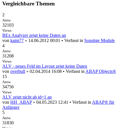
Vergleichbare Themen
2
Antw.
32103
Views
BEx Analyzer zeigt keine Daten an
von
kaim77
» 14.06.2012 00:01 • Verfasst in
Sonstige Module
4
Antw.
31208
Views
ALV - neues Feld im Layout zeigt keine Daten
von
overbull
» 02.04.2014 16:08 • Verfasst in
ABAP Objects®
15
Antw.
34756
Views
ALV zeigt nicht ab id=1 an
von
HH_ABAP
» 04.05.2023 12:41 • Verfasst in
ABAP® für
Anfänger
5
Antw.
31830