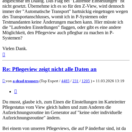
abgleichbar im Dialog. Das Flag bei "Laufende Einstellungen" ist
nicht gesetzt. Übernehme ich es so für den Z-View, wird dennoch
immer der "Automatische Transport" hartnäckig eingetragen wegen
des Transportanschlusses, womit ich in P-Systemen oder
Testmandanten keine Änderungen machen kann. Hier müsste ich
die "Laufenden Einstellungen" flaggen, oder gibt es eine andere
Möglichkeit, den Pflegeview auch pflegbar zu machen in P-
Systemen?
Vielen Dank.
Nach
oben
Re: Pflegeview zeigt nicht alle Daten an
Beitrag
von
a-dead-trousers
(Top Expert /
4485
/
231
/
1205
) »
11.03.2026 13:19
Zitieren
Du musst, glaube ich, zum Einen die Einstellungen im Karteireiter
Pflegestatus vom View gleich halten und zum Anderen die
Aufzeichnungsroutine im Generator auf "keine oder individuelle
Aufzeichnungsroutine" ändern.
Bei einem von unseren Pflegeviews, die auf P änderbar sind, ist da