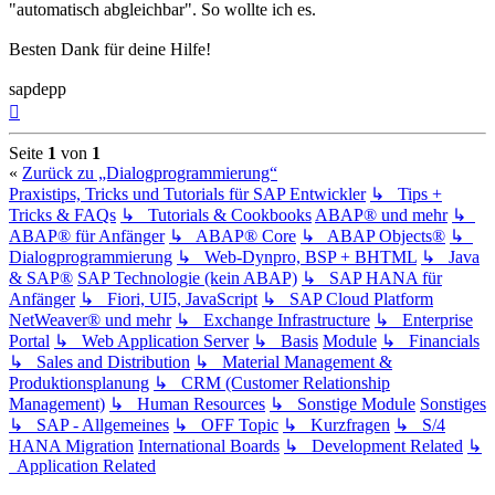
"automatisch abgleichbar". So wollte ich es.
Besten Dank für deine Hilfe!
sapdepp
Nach
oben
Seite
1
von
1
«
Zurück zu „Dialogprogrammierung“
Praxistips, Tricks und Tutorials für SAP Entwickler
↳ Tips +
Tricks & FAQs
↳ Tutorials & Cookbooks
ABAP® und mehr
↳
ABAP® für Anfänger
↳ ABAP® Core
↳ ABAP Objects®
↳
Dialogprogrammierung
↳ Web-Dynpro, BSP + BHTML
↳ Java
& SAP®
SAP Technologie (kein ABAP)
↳ SAP HANA für
Anfänger
↳ Fiori, UI5, JavaScript
↳ SAP Cloud Platform
NetWeaver® und mehr
↳ Exchange Infrastructure
↳ Enterprise
Portal
↳ Web Application Server
↳ Basis
Module
↳ Financials
↳ Sales and Distribution
↳ Material Management &
Produktionsplanung
↳ CRM (Customer Relationship
Management)
↳ Human Resources
↳ Sonstige Module
Sonstiges
↳ SAP - Allgemeines
↳ OFF Topic
↳ Kurzfragen
↳ S/4
HANA Migration
International Boards
↳ Development Related
↳
Application Related