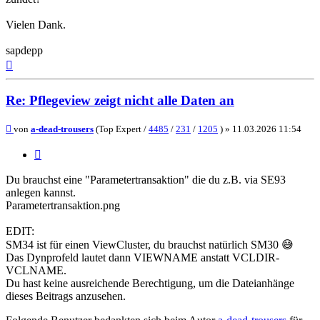
Vielen Dank.
sapdepp
Nach
oben
Re: Pflegeview zeigt nicht alle Daten an
Beitrag
von
a-dead-trousers
(Top Expert /
4485
/
231
/
1205
) »
11.03.2026 11:54
Zitieren
Du brauchst eine "Parametertransaktion" die du z.B. via SE93
anlegen kannst.
Parametertransaktion.png
EDIT:
SM34 ist für einen ViewCluster, du brauchst natürlich SM30 😅
Das Dynprofeld lautet dann VIEWNAME anstatt VCLDIR-
VCLNAME.
Du hast keine ausreichende Berechtigung, um die Dateianhänge
dieses Beitrags anzusehen.