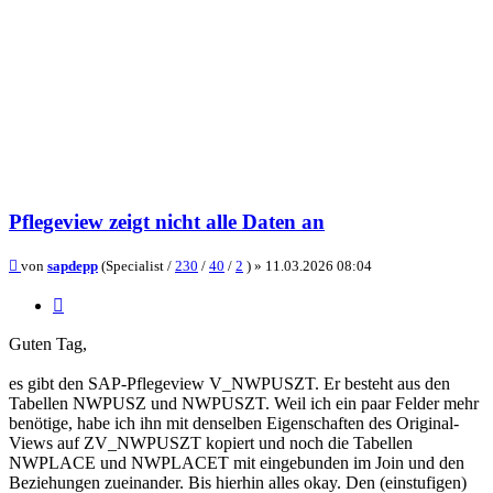
Pflegeview zeigt nicht alle Daten an
Beitrag
von
sapdepp
(Specialist /
230
/
40
/
2
) »
11.03.2026 08:04
Zitieren
Guten Tag,
es gibt den SAP-Pflegeview V_NWPUSZT. Er besteht aus den
Tabellen NWPUSZ und NWPUSZT. Weil ich ein paar Felder mehr
benötige, habe ich ihn mit denselben Eigenschaften des Original-
Views auf ZV_NWPUSZT kopiert und noch die Tabellen
NWPLACE und NWPLACET mit eingebunden im Join und den
Beziehungen zueinander. Bis hierhin alles okay. Den (einstufigen)