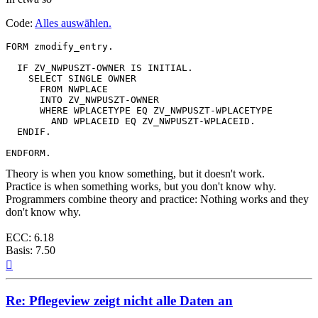
Code:
Alles auswählen
.
FORM zmodify_entry.

  IF ZV_NWPUSZT-OWNER IS INITIAL.

    SELECT SINGLE OWNER

      FROM NWPLACE

      INTO ZV_NWPUSZT-OWNER

      WHERE WPLACETYPE EQ ZV_NWPUSZT-WPLACETYPE

        AND WPLACEID EQ ZV_NWPUSZT-WPLACEID.

  ENDIF.

ENDFORM.
Theory is when you know something, but it doesn't work.
Practice is when something works, but you don't know why.
Programmers combine theory and practice: Nothing works and they
don't know why.
ECC: 6.18
Basis: 7.50
Nach
oben
Re: Pflegeview zeigt nicht alle Daten an