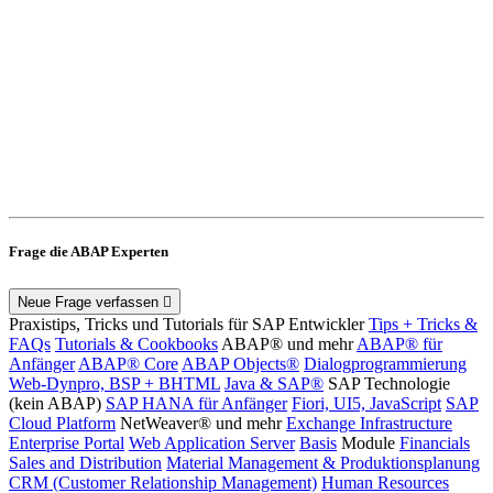
Frage die ABAP Experten
Neue Frage verfassen
Praxistips, Tricks und Tutorials für SAP Entwickler
Tips + Tricks &
FAQs
Tutorials & Cookbooks
ABAP® und mehr
ABAP® für
Anfänger
ABAP® Core
ABAP Objects®
Dialogprogrammierung
Web-Dynpro, BSP + BHTML
Java & SAP®
SAP Technologie
(kein ABAP)
SAP HANA für Anfänger
Fiori, UI5, JavaScript
SAP
Cloud Platform
NetWeaver® und mehr
Exchange Infrastructure
Enterprise Portal
Web Application Server
Basis
Module
Financials
Sales and Distribution
Material Management & Produktionsplanung
CRM (Customer Relationship Management)
Human Resources