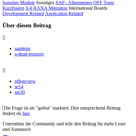
Sonstige Module
Sonstiges
SAP - Allgemeines
OFF Topic
Kurzfragen
S/4 HANA Migration
International Boards
Development Related
Application Related
Über diesen Beitrag
sapdepp
a-dead-trousers
pflegeview
se54
sm30
Die Frage ist als "gelöst" markiert. Den entsprechend Beitrag
findest du
hier
.
Unterstütze die Community und teile den Beitrag für mehr Leser
und Austausch
auf