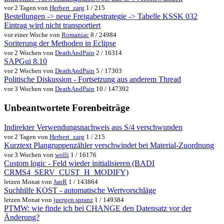
vor 2 Tagen von
Herbert_zarg
1 / 215
Bestellungen -> neue Freigabestrategie -> Tabelle KSSK 032
Eintrag wird nicht transportiert
vor einer Woche von
Romaniac
8 / 24984
Soriterung der Methoden in Eclipse
vor 2 Wochen von
DeathAndPain
2 / 16314
SAPGui 8.10
vor 2 Wochen von
DeathAndPain
5 / 17303
Politische Diskussion - Fortsetzung aus anderem Thread
vor 3 Wochen von
DeathAndPain
10 / 147392
Unbeantwortete Forenbeiträge
Indirekter Verwendungsnachweis aus S/4 verschwunden
vor 2 Tagen von
Herbert_zarg
1 / 215
Kurztext Plangruppenzähler verschwindet bei Material-Zuordnung
vor 3 Wochen von
wolli
1 / 16176
Custom logic - Feld wieder initialisieren (BADI
CRMS4_SERV_CUST_H_MODIFY)
letzen Monat von
JanR
1 / 143864
Suchhilfe KOST - automatische Wertvorschläge
letzen Monat von
juergen.spranz
1 / 149384
PTMW: wie finde ich bei CHANGE den Datensatz vor der
Änderung?