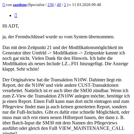
Beitrag
von
sapdepp
(Specialist /
230
/
40
/
2
) »
11.03.2026 09:48
Zitieren
Hi ADT,
ja, der Fremdschlüssel wurde so vom System übernommen.
Das mit dem Zeitpunkt 21 und der Modifikationsmöglichkeit im
Generator über Umfeld -> Modifikation -> Zeitpunkte kannte ich
noch gar nicht. Vielen Dank für den Hinweis. Ich habe die
Modifikation als neues Include LZ...F01 hinzugefügt. Die Anzeige
klappt. Sehr schön!
Der Originalview hat die Transaktion N10W. Dahinter liegt ein
Report, der die N10W und viele andere CUST-Transaktionen
verarbeitet. Natürlich ist er auch über die SM30 zündbar. Wenn ich
zum Z-View die Transaktion ZN10W anlegen möchte, benötige ich
ja einen Report. Einen FuB kann man dort nicht eintragen und zum
Pflegeview findet man ja auch keinen generierten Report, sondern
nur die FuB-Includes. Gibt es dafür eine schnelle Möglichkeit, oder
muss man sich erst einen neuen Hilfsreport bauen, der dann z. B.
über Batch-Input die SM30 mit dem Namen des Pflegeviews
ausführt oder gleich den FuB VIEW_MAINTENANCE_CALL
zündet?