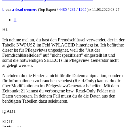
Beitrag
von
a-dead-trousers
(Top Expert /
4485
/
231
/
1205
) »
11.03.2026 08:27
Zitieren
Hi.
Ich nehme mal an, du hast den Fremdschlüssel verwendet, der in der
Tabelle NWPUSZ im Feld WPLACEID hinterlegt ist. Ich befürchte
dieser ist für Pflegeviews ungeeignet, weil die "Art der
Fremdschlüsselfelder" auf "nicht spezifiziert" eingestellt ist und
somit die notwendigen SELECTs im Pflegeview-Generator nicht
angelegt werden.
Nachdem du die Felder ja nicht für die Datenmanipulation, sondern
für Informationen zu brauchen scheinst (Read-Only) kannst du dir
über Modifikationen im Pfelgeview-Generator behelfen. Mit dem
Zeitpunkt 21 kannst du verborgene bzw. Read-Only Felder mit
Daten versorgen. In deinem Fall musst du da die Daten aus den
benötigten Tabellen dazu selektieren.
lg ADT
EDIT:
In etwa so