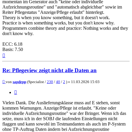
momentan im Generator auch "keine oder individuelle
Aufzeichnungsroutine" und "automatisch abgleichbar" sowie im
Reiter Pflegestatus "Anzeige/Pflege erlaubt" hinterlegt.
Theory is when you know something, but it doesn't work.
Practice is when something works, but you don't know why.
Programmers combine theory and practice: Nothing works and they
don't know why.
ECC: 6.18
Basis: 7.50
Nach
oben
Re: Pflegeview zeigt nicht alle Daten an
Beitrag
von
sapdepp
(Specialist /
230
/
40
/
2
) »
11.03.2026 15:03
Zitieren
Vielen Dank. Die Auslieferungsklasse muss auf E stehen, sonst
kommen Warnungen. Anzeige/Pflege ist erlaubt. "Keine oder
individuelle Aufzeichnungsroutine" war der Bringer. Wenn ich das
setze, muss ich in der SOBJ die laufenden Einstellungen nicht
flaggen und kann sowohl im Testmandanten als auch im P-System
ohne TP-Auftrag Daten ändern bei Aufzeichnungsroutine