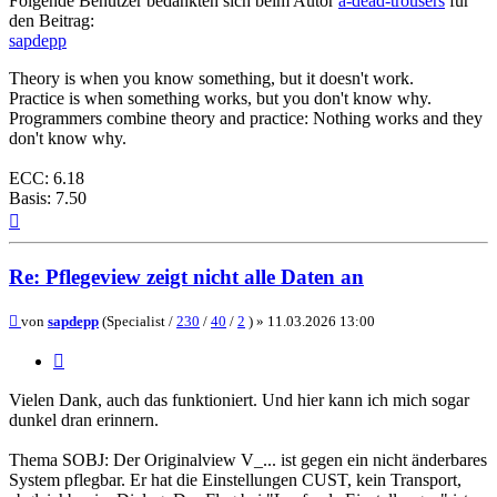
Folgende Benutzer bedankten sich beim Autor
a-dead-trousers
für
den Beitrag:
sapdepp
Theory is when you know something, but it doesn't work.
Practice is when something works, but you don't know why.
Programmers combine theory and practice: Nothing works and they
don't know why.
ECC: 6.18
Basis: 7.50
Nach
oben
Re: Pflegeview zeigt nicht alle Daten an
Beitrag
von
sapdepp
(Specialist /
230
/
40
/
2
) »
11.03.2026 13:00
Zitieren
Vielen Dank, auch das funktioniert. Und hier kann ich mich sogar
dunkel dran erinnern.
Thema SOBJ: Der Originalview V_... ist gegen ein nicht änderbares
System pflegbar. Er hat die Einstellungen CUST, kein Transport,