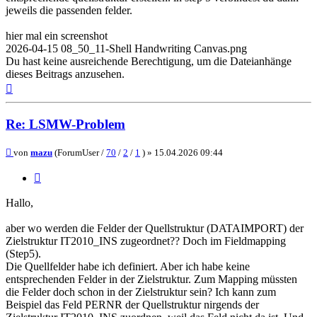
jeweils die passenden felder.
hier mal ein screenshot
2026-04-15 08_50_11-Shell Handwriting Canvas.png
Du hast keine ausreichende Berechtigung, um die Dateianhänge
dieses Beitrags anzusehen.
Nach
oben
Re: LSMW-Problem
Beitrag
von
mazu
(ForumUser /
70
/
2
/
1
) »
15.04.2026 09:44
Zitieren
Hallo,
aber wo werden die Felder der Quellstruktur (DATAIMPORT) der
Zielstruktur IT2010_INS zugeordnet?? Doch im Fieldmapping
(Step5).
Die Quellfelder habe ich definiert. Aber ich habe keine
entsprechenden Felder in der Zielstruktur. Zum Mapping müssten
die Felder doch schon in der Zielstruktur sein? Ich kann zum
Beispiel das Feld PERNR der Quellstruktur nirgends der