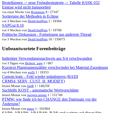
Bestellungen -> neue Freigabestrategie -> Tabelle KSSK 032
Eintrag wird nicht transportiert
vor einer Woche von
Romaniac
8 / 27347
Soriterung der Methoden in Eclipse
vor 3 Wochen von
DeathAndPain
2 / 18584
SAPGui 8.10
vor 3 Wochen von
DeathAndPain
5 / 19708
Politische Diskussion - Fortsetzung aus anderem Thread
vor 3 Wochen von
DeathAndPain
10 / 150075
Unbeantwortete Forenbeiträge
Indirekter Verwendungsnachweis aus S/4 verschwunden
vor 3 Tagen von
Herbert_zarg
1 / 687
Kurztext Plangruppenzähler verschwindet bei Material-Zuordnung
vor 4 Wochen von
wolli
1 / 18353
Custom logic - Feld wieder initialisieren (BADI
CRMS4_SERV_CUST_H_MODIFY)
letzen Monat von
JanR
1 / 146259
Suchhilfe KOST - automatische Wertvorschläge
letzen Monat von
juergen.spranz
1 / 151749
PTMW: wie finde ich bei CHANGE den Datensatz vor der
Änderung?
letzen Monat von
mazu
1 / 161064
SAP®, ABAP®, ABAP/4®, R/3® und weitere auf dieser Site