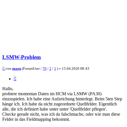
LSMW-Problem
Beitrag
von
mazu
(ForumUser /
70
/
2
/
1
) »
15.04.2026 08:43
Zitieren
Hallo,
probiere momentan Daten im HCM via LSMW (PA30)
einzuspielen. Ich habe eine Aufzeichung hinterlegt. Beim 5ten Step
hänge ich. Ich habe da nicht zugeordnete Quellfelder. Eigentlich
alle, die ich definiert habe unter unter 'Quellfelder pflegen'.
Checke gerade nicht, was ich da falschmache, oder wie man diese
Felder in das Fieldmapping bekommt.