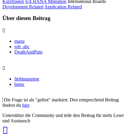
Kurzfragen
S/4 HANA Migration
International Boards
Development Related
Application Related
Über diesen Beitrag
mazu
rob_abc
DeathAndPain
fieldmapping
lsmw
Die Frage ist als "gelöst" markiert. Den entsprechend Beitrag
findest du
hier
.
Unterstütze die Community und teile den Beitrag für mehr Leser
und Austausch
auf
Xing