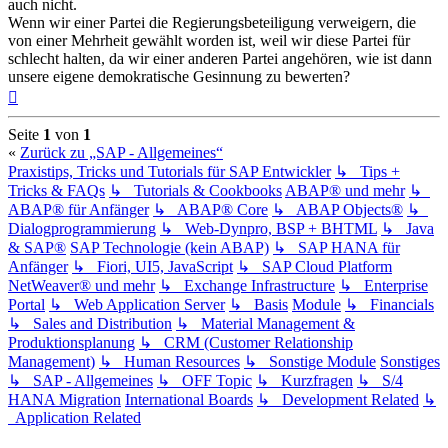
auch nicht.
Wenn wir einer Partei die Regierungsbeteiligung verweigern, die
von einer Mehrheit gewählt worden ist, weil wir diese Partei für
schlecht halten, da wir einer anderen Partei angehören, wie ist dann
unsere eigene demokratische Gesinnung zu bewerten?
Nach
oben
Seite
1
von
1
«
Zurück zu „SAP - Allgemeines“
Praxistips, Tricks und Tutorials für SAP Entwickler
↳ Tips +
Tricks & FAQs
↳ Tutorials & Cookbooks
ABAP® und mehr
↳
ABAP® für Anfänger
↳ ABAP® Core
↳ ABAP Objects®
↳
Dialogprogrammierung
↳ Web-Dynpro, BSP + BHTML
↳ Java
& SAP®
SAP Technologie (kein ABAP)
↳ SAP HANA für
Anfänger
↳ Fiori, UI5, JavaScript
↳ SAP Cloud Platform
NetWeaver® und mehr
↳ Exchange Infrastructure
↳ Enterprise
Portal
↳ Web Application Server
↳ Basis
Module
↳ Financials
↳ Sales and Distribution
↳ Material Management &
Produktionsplanung
↳ CRM (Customer Relationship
Management)
↳ Human Resources
↳ Sonstige Module
Sonstiges
↳ SAP - Allgemeines
↳ OFF Topic
↳ Kurzfragen
↳ S/4
HANA Migration
International Boards
↳ Development Related
↳
Application Related