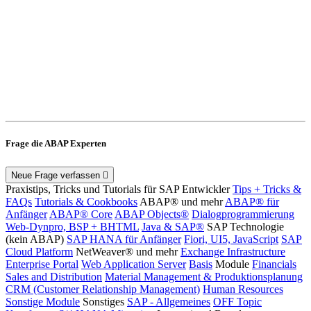
Frage die ABAP Experten
Neue Frage verfassen
Praxistips, Tricks und Tutorials für SAP Entwickler
Tips + Tricks &
FAQs
Tutorials & Cookbooks
ABAP® und mehr
ABAP® für
Anfänger
ABAP® Core
ABAP Objects®
Dialogprogrammierung
Web-Dynpro, BSP + BHTML
Java & SAP®
SAP Technologie
(kein ABAP)
SAP HANA für Anfänger
Fiori, UI5, JavaScript
SAP
Cloud Platform
NetWeaver® und mehr
Exchange Infrastructure
Enterprise Portal
Web Application Server
Basis
Module
Financials
Sales and Distribution
Material Management & Produktionsplanung
CRM (Customer Relationship Management)
Human Resources
Sonstige Module
Sonstiges
SAP - Allgemeines
OFF Topic