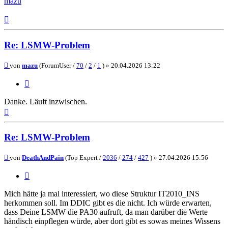
mazu
Nach
oben
Re: LSMW-Problem
Beitrag
von
mazu
(ForumUser /
70
/
2
/
1
) »
20.04.2026 13:22
Zitieren
Danke. Läuft inzwischen.
Nach
oben
Re: LSMW-Problem
Beitrag
von
DeathAndPain
(Top Expert /
2036
/
274
/
427
) »
27.04.2026 15:56
Zitieren
Mich hätte ja mal interessiert, wo diese Struktur IT2010_INS
herkommen soll. Im DDIC gibt es die nicht. Ich würde erwarten,
dass Deine LSMW die PA30 aufruft, da man darüber die Werte
händisch einpflegen würde, aber dort gibt es sowas meines Wissens