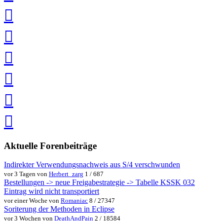
teilen
auf
LinkedIn
teilen
auf
Twitter
teilen
auf
Facebook
teilen
Pin
it
in
Pocket
speichern
via
via
Whatsapp
eMail
teilen
teilen
Aktuelle Forenbeiträge
Indirekter Verwendungsnachweis aus S/4 verschwunden
vor 3 Tagen von
Herbert_zarg
1 / 687
Bestellungen -> neue Freigabestrategie -> Tabelle KSSK 032
Eintrag wird nicht transportiert
vor einer Woche von
Romaniac
8 / 27347
Soriterung der Methoden in Eclipse
vor 3 Wochen von
DeathAndPain
2 / 18584