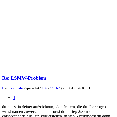
Re: LSMW-Problem
Beitrag
von
rob_abc
(Specialist /
166
/
44
/
62
) »
15.04.2026 08:51
Zitieren
du musst in deiner aufzeichnung den feldern, die du übertragen
willst namen zuweisen. dann musst du in step 2/3 eine
entsprechende quellstruktur erstellen. in step 5 verbindest du dann