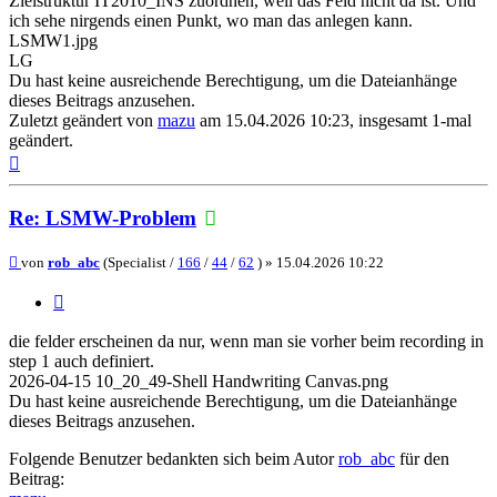
Zielstruktur IT2010_INS zuordnen, weil das Feld nicht da ist. Und
ich sehe nirgends einen Punkt, wo man das anlegen kann.
LSMW1.jpg
LG
Du hast keine ausreichende Berechtigung, um die Dateianhänge
dieses Beitrags anzusehen.
Zuletzt geändert von
mazu
am 15.04.2026 10:23, insgesamt 1-mal
geändert.
Nach
oben
Re: LSMW-Problem
Beitrag
von
rob_abc
(Specialist /
166
/
44
/
62
) »
15.04.2026 10:22
Zitieren
die felder erscheinen da nur, wenn man sie vorher beim recording in
step 1 auch definiert.
2026-04-15 10_20_49-Shell Handwriting Canvas.png
Du hast keine ausreichende Berechtigung, um die Dateianhänge
dieses Beitrags anzusehen.
Folgende Benutzer bedankten sich beim Autor
rob_abc
für den
Beitrag: