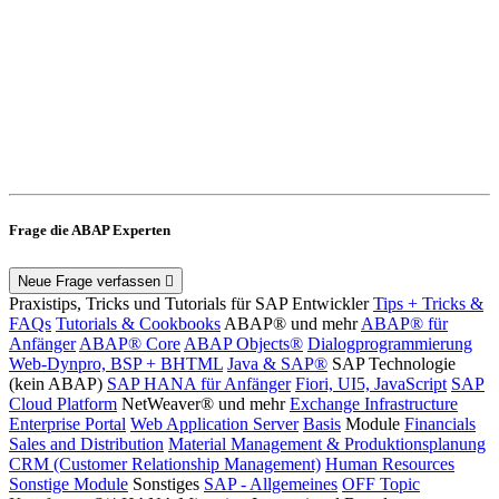
Frage die ABAP Experten
Neue Frage verfassen
Praxistips, Tricks und Tutorials für SAP Entwickler
Tips + Tricks &
FAQs
Tutorials & Cookbooks
ABAP® und mehr
ABAP® für
Anfänger
ABAP® Core
ABAP Objects®
Dialogprogrammierung
Web-Dynpro, BSP + BHTML
Java & SAP®
SAP Technologie
(kein ABAP)
SAP HANA für Anfänger
Fiori, UI5, JavaScript
SAP
Cloud Platform
NetWeaver® und mehr
Exchange Infrastructure
Enterprise Portal
Web Application Server
Basis
Module
Financials
Sales and Distribution
Material Management & Produktionsplanung
CRM (Customer Relationship Management)
Human Resources
Sonstige Module
Sonstiges
SAP - Allgemeines
OFF Topic