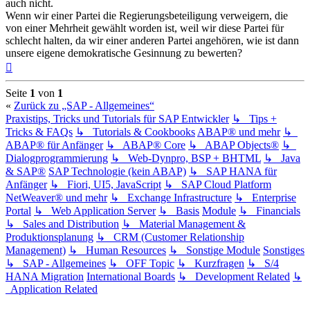
auch nicht.
Wenn wir einer Partei die Regierungsbeteiligung verweigern, die
von einer Mehrheit gewählt worden ist, weil wir diese Partei für
schlecht halten, da wir einer anderen Partei angehören, wie ist dann
unsere eigene demokratische Gesinnung zu bewerten?
Nach
oben
Seite
1
von
1
«
Zurück zu „SAP - Allgemeines“
Praxistips, Tricks und Tutorials für SAP Entwickler
↳ Tips +
Tricks & FAQs
↳ Tutorials & Cookbooks
ABAP® und mehr
↳
ABAP® für Anfänger
↳ ABAP® Core
↳ ABAP Objects®
↳
Dialogprogrammierung
↳ Web-Dynpro, BSP + BHTML
↳ Java
& SAP®
SAP Technologie (kein ABAP)
↳ SAP HANA für
Anfänger
↳ Fiori, UI5, JavaScript
↳ SAP Cloud Platform
NetWeaver® und mehr
↳ Exchange Infrastructure
↳ Enterprise
Portal
↳ Web Application Server
↳ Basis
Module
↳ Financials
↳ Sales and Distribution
↳ Material Management &
Produktionsplanung
↳ CRM (Customer Relationship
Management)
↳ Human Resources
↳ Sonstige Module
Sonstiges
↳ SAP - Allgemeines
↳ OFF Topic
↳ Kurzfragen
↳ S/4
HANA Migration
International Boards
↳ Development Related
↳
Application Related