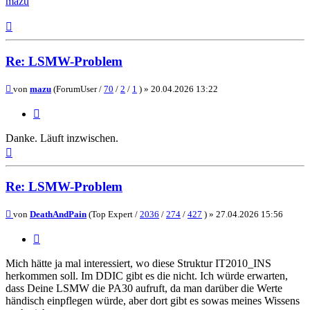
mazu
Nach
oben
Re: LSMW-Problem
Beitrag
von
mazu
(ForumUser /
70
/
2
/
1
) »
20.04.2026 13:22
Zitieren
Danke. Läuft inzwischen.
Nach
oben
Re: LSMW-Problem
Beitrag
von
DeathAndPain
(Top Expert /
2036
/
274
/
427
) »
27.04.2026 15:56
Zitieren
Mich hätte ja mal interessiert, wo diese Struktur IT2010_INS
herkommen soll. Im DDIC gibt es die nicht. Ich würde erwarten,
dass Deine LSMW die PA30 aufruft, da man darüber die Werte
händisch einpflegen würde, aber dort gibt es sowas meines Wissens