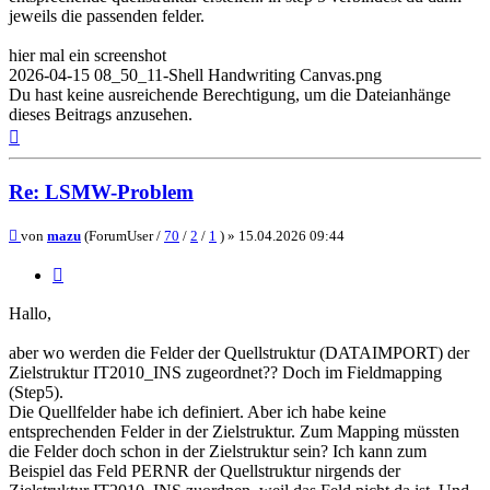
jeweils die passenden felder.
hier mal ein screenshot
2026-04-15 08_50_11-Shell Handwriting Canvas.png
Du hast keine ausreichende Berechtigung, um die Dateianhänge
dieses Beitrags anzusehen.
Nach
oben
Re: LSMW-Problem
Beitrag
von
mazu
(ForumUser /
70
/
2
/
1
) »
15.04.2026 09:44
Zitieren
Hallo,
aber wo werden die Felder der Quellstruktur (DATAIMPORT) der
Zielstruktur IT2010_INS zugeordnet?? Doch im Fieldmapping
(Step5).
Die Quellfelder habe ich definiert. Aber ich habe keine
entsprechenden Felder in der Zielstruktur. Zum Mapping müssten
die Felder doch schon in der Zielstruktur sein? Ich kann zum
Beispiel das Feld PERNR der Quellstruktur nirgends der