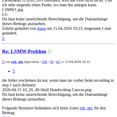
Zielstruktur IT2010_INS zuordnen, weil das Feld nicht da ist. Und
ich sehe nirgends einen Punkt, wo man das anlegen kann.
LSMW1.jpg
LG
Du hast keine ausreichende Berechtigung, um die Dateianhänge
dieses Beitrags anzusehen.
Zuletzt geändert von
mazu
am 15.04.2026 10:23, insgesamt 1-mal
geändert.
Nach
oben
Re: LSMW-Problem
Beitrag
von
rob_abc
(Specialist /
166
/
44
/
62
) »
15.04.2026 10:22
Zitieren
die felder erscheinen da nur, wenn man sie vorher beim recording in
step 1 auch definiert.
2026-04-15 10_20_49-Shell Handwriting Canvas.png
Du hast keine ausreichende Berechtigung, um die Dateianhänge
dieses Beitrags anzusehen.
Folgende Benutzer bedankten sich beim Autor
rob_abc
für den
Beitrag: