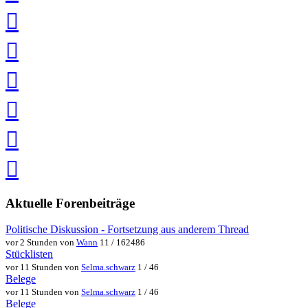
teilen
auf
LinkedIn
teilen
auf
Twitter
teilen
auf
Facebook
teilen
Pin
it
in
Pocket
speichern
via
via
Whatsapp
eMail
teilen
teilen
Aktuelle Forenbeiträge
Politische Diskussion - Fortsetzung aus anderem Thread
vor 2 Stunden von
Wann
11 / 162486
Stücklisten
vor 11 Stunden von
Selma.schwarz
1 / 46
Belege
vor 11 Stunden von
Selma.schwarz
1 / 46
Belege