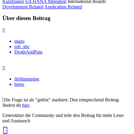
Kurzfragen
S/4 HANA Migration
International Boards
Development Related
Application Related
Über diesen Beitrag
mazu
rob_abc
DeathAndPain
fieldmapping
lsmw
Die Frage ist als "gelöst" markiert. Den entsprechend Beitrag
findest du
hier
.
Unterstütze die Community und teile den Beitrag für mehr Leser
und Austausch
auf
Xing