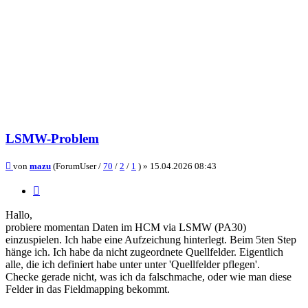
LSMW-Problem
Beitrag
von
mazu
(ForumUser /
70
/
2
/
1
) »
15.04.2026 08:43
Zitieren
Hallo,
probiere momentan Daten im HCM via LSMW (PA30)
einzuspielen. Ich habe eine Aufzeichung hinterlegt. Beim 5ten Step
hänge ich. Ich habe da nicht zugeordnete Quellfelder. Eigentlich
alle, die ich definiert habe unter unter 'Quellfelder pflegen'.
Checke gerade nicht, was ich da falschmache, oder wie man diese
Felder in das Fieldmapping bekommt.