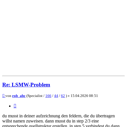
Re: LSMW-Problem
Beitrag
von
rob_abc
(Specialist /
166
/
44
/
62
) »
15.04.2026 08:51
Zitieren
du musst in deiner aufzeichnung den feldern, die du übertragen
willst namen zuweisen. dann musst du in step 2/3 eine
entsprechende quellstruktur erstellen. in step 5 verbindest du dann