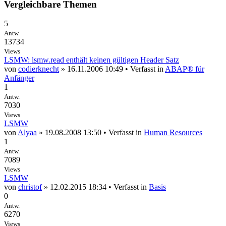
Vergleichbare Themen
5
Antw.
13734
Views
LSMW: lsmw.read enthält keinen gültigen Header Satz
von
codierknecht
» 16.11.2006 10:49 • Verfasst in
ABAP® für
Anfänger
1
Antw.
7030
Views
LSMW
von
Alyaa
» 19.08.2008 13:50 • Verfasst in
Human Resources
1
Antw.
7089
Views
LSMW
von
christof
» 12.02.2015 18:34 • Verfasst in
Basis
0
Antw.
6270
Views