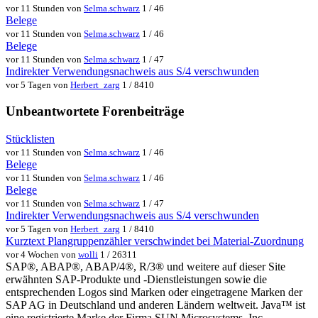
vor 11 Stunden von
Selma.schwarz
1 / 46
Belege
vor 11 Stunden von
Selma.schwarz
1 / 46
Belege
vor 11 Stunden von
Selma.schwarz
1 / 47
Indirekter Verwendungsnachweis aus S/4 verschwunden
vor 5 Tagen von
Herbert_zarg
1 / 8410
Unbeantwortete Forenbeiträge
Stücklisten
vor 11 Stunden von
Selma.schwarz
1 / 46
Belege
vor 11 Stunden von
Selma.schwarz
1 / 46
Belege
vor 11 Stunden von
Selma.schwarz
1 / 47
Indirekter Verwendungsnachweis aus S/4 verschwunden
vor 5 Tagen von
Herbert_zarg
1 / 8410
Kurztext Plangruppenzähler verschwindet bei Material-Zuordnung
vor 4 Wochen von
wolli
1 / 26311
SAP®, ABAP®, ABAP/4®, R/3® und weitere auf dieser Site
erwähnten SAP-Produkte und -Dienstleistungen sowie die
entsprechenden Logos sind Marken oder eingetragene Marken der
SAP AG in Deutschland und anderen Ländern weltweit. Java™ ist
eine registrierte Marke der Firma SUN Microsystems, Inc.