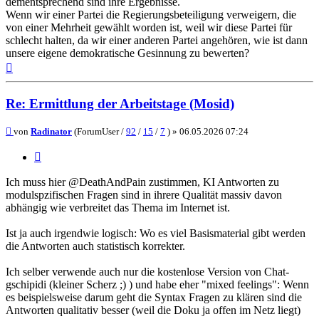
dementsprechend sind ihre Ergebnisse.
Wenn wir einer Partei die Regierungsbeteiligung verweigern, die
von einer Mehrheit gewählt worden ist, weil wir diese Partei für
schlecht halten, da wir einer anderen Partei angehören, wie ist dann
unsere eigene demokratische Gesinnung zu bewerten?
Nach
oben
Re: Ermittlung der Arbeitstage (Mosid)
Beitrag
von
Radinator
(ForumUser /
92
/
15
/
7
) »
06.05.2026 07:24
Zitieren
Ich muss hier @DeathAndPain zustimmen, KI Antworten zu
modulspzifischen Fragen sind in ihrere Qualität massiv davon
abhängig wie verbreitet das Thema im Internet ist.
Ist ja auch irgendwie logisch: Wo es viel Basismaterial gibt werden
die Antworten auch statistisch korrekter.
Ich selber verwende auch nur die kostenlose Version von Chat-
gschipidi (kleiner Scherz ;) ) und habe eher "mixed feelings": Wenn
es beispielsweise darum geht die Syntax Fragen zu klären sind die
Antworten qualitativ besser (weil die Doku ja offen im Netz liegt)