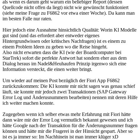
als wenn es darum geht warum ein beliebiger Report (dessen
Quellcode nicht offen da liegt) nicht wie gewünscht funktioniert
(siehe meine Frage zu F6862 vor etwa einer Woche). Da kann man
im besten Falle nur raten.
Hier jedoch eine Ausnahme hinsichtlich Qualität: Worin KI Modelle
gut sind (und das erfordert aber entweder eigenes
Hintergrundwissen oder kritisches Nachfragen) ist es einem zu
einem Problem Ideen zu geben wo die Reise hingeht.
Also nicht erwarten dass die KI (wie der Boardcomputer bei
StarTrek) sofort die perfekte Antwort hat sondern eher aus dem
Dialog heraus im Nadel&Heuhaufen Prinzip irgenwo sich eine
Information versteckt, die einen weiter bringt.
Um wieder auf meinen Post bezüglich der Fiori App F6862
zurückzukommen: Die KI konnte mir nicht sagen was genau schief
läuft, sie konnte mir jedoch zwei Transaktionen (SAP Gateway
Error Log und Änderusnummern bearbeiten) nennen mit deren Hilfe
ich weiter machen konnte.
Zugegeben wenn ich selber etwas mehr Erfahrung mit Fiori hätte
dann wäre mir der Error Log vermutlich bekannt gewesen und ich
hätte Google nach der Transaktion für die Änderungsnummer fragen
können und hätte mir die Fragerei in der Hinsicht gespart. Aber so
ist es ja immer so: Im Nachhinein ist man immer klüger xD