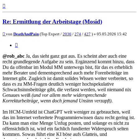
Nach
oben
Re: Ermittlung der Arbeitstage (Mosid)
Beitrag
von
DeathAndPain
(Top Expert /
2036
/
274
/
427
) »
05.05.2026 15:42
Zitieren
@rob_abc
Ja, das sieht ganz gut aus. Es scheint aber auch eine
recht grundlegende Aufgabe zu sein. Ergänzend kommt hinzu, dass
Du da offenbar im Modul MM unterwegs bist, für das es erheblich
mehr Berater und dementsprechend auch mehr Forenbeiträge im
Internet gibt. Zugleich ist damit solides Wissen weiter verbreitet, so
dass es zu MM-Fragen deutlich weniger hochspekulative
Schwachsinnsbeiträge gibt, die verfasst werden, weil niemand nix
Genaues weiß
(und vor allem mehr widersprechende
Korrekturbeiträge, wenn doch jemand Unsinn verzapft)
.
Im HCM-Umfeld ist ChatGPT weit weniger zu gebrauchen, weil
das im Internet verbreitete Programmierwissen dazu recht gering ist.
Da kann man eine Menge Unfug posten, und solange es nicht zu
offensichtlich ist, wird ein fachlich fundierter Widerspruch selten
kommen. Sowas führt eine KI böse aufs Glatteis, und