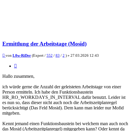
Ermittlung der Arbeitstage (Mosid)
Beitrag
von
L0w-RiDer
(Expert /
552
/
83
/
2
) »
27.03.2026 12:43
Zitieren
Hallo zusammen,
ich würde gerne die Anzahl der geleisteten Arbeitstage von einer
Person ermitteln. Ich habe den Funktionsbaustein
HR_RO_WORKDAYS_IN_INTERVAL dafür benutzt. Leider ist
es nun so, dass dieser nicht auch noch die Arbeitszeitplanregel
berücksichtigt (Das Feld Mosid). Dem kann man leider nur Mofid
mitgeben.
Kennt jemand einen Funktionsbaustein bei welchem man auch noch
das Mosid (Arbeitszeitplanregel) mitgegeben kann? Oder kennt da