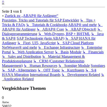
Nach
oben
Seite
1
von
1
«
Zurück zu „ABAP® für Anfänger“
Praxistips, Tricks und Tutorials für SAP Entwickler
↳ Tips +
Tricks & FAQs
↳ Tutorials & Cookbooks
ABAP® und mehr
↳
ABAP® für Anfänger
↳ ABAP® Core
↳ ABAP Objects®
↳
Dialogprogrammierung
↳ Web-Dynpro, BSP + BHTML
↳ Java
& SAP®
SAP Technologie (kein ABAP)
↳ SAP HANA für
Anfänger
↳ Fiori, UI5, JavaScript
↳ SAP Cloud Platform
NetWeaver® und mehr
↳ Exchange Infrastructure
↳ Enterprise
Portal
↳ Web Application Server
↳ Basis
Module
↳ Financials
↳ Sales and Distribution
↳ Material Management &
Produktionsplanung
↳ CRM (Customer Relationship
Management)
↳ Human Resources
↳ Sonstige Module
Sonstiges
↳ SAP - Allgemeines
↳ OFF Topic
↳ Kurzfragen
↳ S/4
HANA Migration
International Boards
↳ Development Related
↳
Application Related
Vergleichbare Themen
0
Antw.
50832