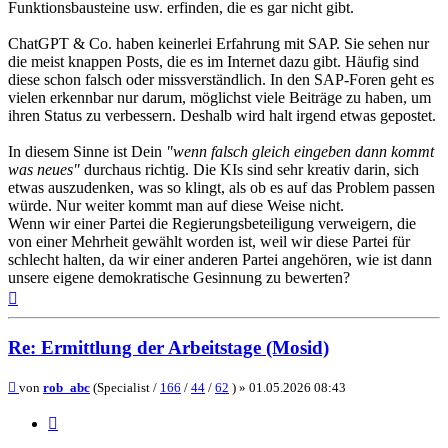
Funktionsbausteine usw. erfinden, die es gar nicht gibt.
ChatGPT & Co. haben keinerlei Erfahrung mit SAP. Sie sehen nur
die meist knappen Posts, die es im Internet dazu gibt. Häufig sind
diese schon falsch oder missverständlich. In den SAP-Foren geht es
vielen erkennbar nur darum, möglichst viele Beiträge zu haben, um
ihren Status zu verbessern. Deshalb wird halt irgend etwas gepostet.
In diesem Sinne ist Dein
"wenn falsch gleich eingeben dann kommt
was neues"
durchaus richtig. Die KIs sind sehr kreativ darin, sich
etwas auszudenken, was so klingt, als ob es auf das Problem passen
würde. Nur weiter kommt man auf diese Weise nicht.
Wenn wir einer Partei die Regierungsbeteiligung verweigern, die
von einer Mehrheit gewählt worden ist, weil wir diese Partei für
schlecht halten, da wir einer anderen Partei angehören, wie ist dann
unsere eigene demokratische Gesinnung zu bewerten?
Nach
oben
Re: Ermittlung der Arbeitstage (Mosid)
Beitrag
von
rob_abc
(Specialist /
166
/
44
/
62
) »
01.05.2026 08:43
Zitieren