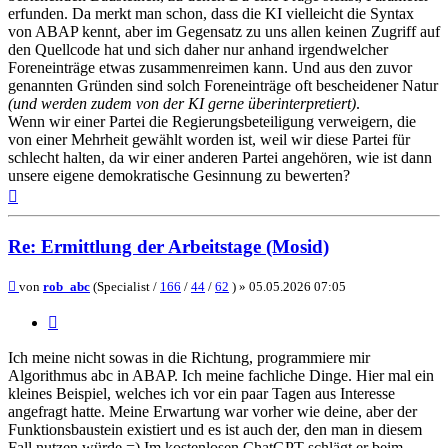
erfunden. Da merkt man schon, dass die KI vielleicht die Syntax
von ABAP kennt, aber im Gegensatz zu uns allen keinen Zugriff auf
den Quellcode hat und sich daher nur anhand irgendwelcher
Foreneinträge etwas zusammenreimen kann. Und aus den zuvor
genannten Gründen sind solch Foreneinträge oft bescheidener Natur
(und werden zudem von der KI gerne überinterpretiert)
.
Wenn wir einer Partei die Regierungsbeteiligung verweigern, die
von einer Mehrheit gewählt worden ist, weil wir diese Partei für
schlecht halten, da wir einer anderen Partei angehören, wie ist dann
unsere eigene demokratische Gesinnung zu bewerten?
Nach
oben
Re: Ermittlung der Arbeitstage (Mosid)
Beitrag
von
rob_abc
(Specialist /
166
/
44
/
62
) »
05.05.2026 07:05
Zitieren
Ich meine nicht sowas in die Richtung, programmiere mir
Algorithmus abc in ABAP. Ich meine fachliche Dinge. Hier mal ein
kleines Beispiel, welches ich vor ein paar Tagen aus Interesse
angefragt hatte. Meine Erwartung war vorher wie deine, aber der
Funktionsbaustein existiert und es ist auch der, den man in diesem
Fall nutzen würde =) Im kostenlosen ChatGPT schlägt er beim