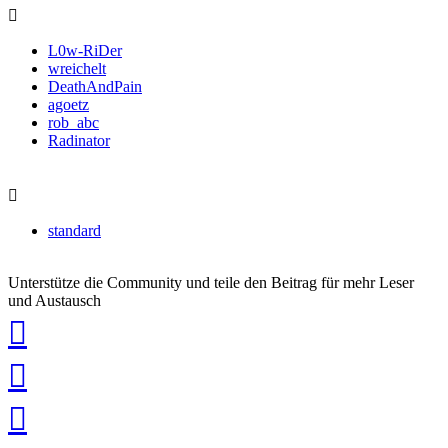
L0w-RiDer
wreichelt
DeathAndPain
agoetz
rob_abc
Radinator
standard
Unterstütze die Community und teile den Beitrag für mehr Leser
und Austausch
auf
Xing
teilen
auf
LinkedIn
teilen
auf
Twitter
teilen
auf