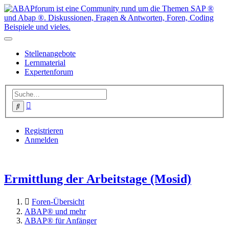
Stellenangebote
Lernmaterial
Expertenforum
Erweiterte
Suche
Suche
Registrieren
Anmelden
Ermittlung der Arbeitstage (Mosid)
Foren-Übersicht
ABAP® und mehr
ABAP® für Anfänger