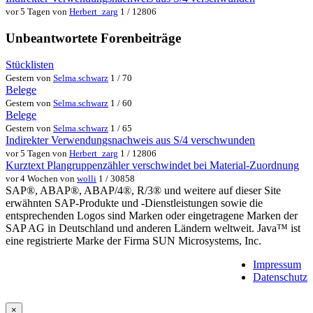
vor 5 Tagen von
Herbert_zarg
1 / 12806
Unbeantwortete Forenbeiträge
Stücklisten
Gestern von
Selma.schwarz
1 / 70
Belege
Gestern von
Selma.schwarz
1 / 60
Belege
Gestern von
Selma.schwarz
1 / 65
Indirekter Verwendungsnachweis aus S/4 verschwunden
vor 5 Tagen von
Herbert_zarg
1 / 12806
Kurztext Plangruppenzähler verschwindet bei Material-Zuordnung
vor 4 Wochen von
wolli
1 / 30858
SAP®, ABAP®, ABAP/4®, R/3® und weitere auf dieser Site
erwähnten SAP-Produkte und -Dienstleistungen sowie die
entsprechenden Logos sind Marken oder eingetragene Marken der
SAP AG in Deutschland und anderen Ländern weltweit. Java™ ist
eine registrierte Marke der Firma SUN Microsystems, Inc.
Impressum
Datenschutz
×