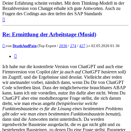
Deine Erfahrung scheint veraltet. Mit dem Thinking-Modell in der
Bezahlversion von Chatgpt erhalte ich gute Antworten. Auch zu
Fragen des Codings aus den tiefen des SAP Standards
Nach
oben
Re: Ermittlung der Arbeitstage (Mosid)
Beitrag
von
DeathAndPain
(Top Expert /
2036
/
274
/
427
) »
02.05.2026 01:36
Zitieren
Ich habe nur die kostenfreie Version von ChatGPT und auch eine
Firmnversion von Copilot
(der ja auch auf ChatGPT basieren soll)
im Zugriff, und die Ergebnisse sind desolat. Vielleicht aber reden
wir aneinander vorbei, nämlich dann, wenn Du Dir von ChatGPT
Code schreiben lässt. Dass der möglicherweise brauchbares ABAP
kann, kann ich mir vorstellen, nutze ihn dafür aber nicht. Wenn Du
ChatGPT aber eine modulbezogene Frage stellst, die sich darum
dreht, wie man etwas angeht
(beispielsweise welche
Funktionsbausteine es für die Lösung eines bestimmten Problems
gibt oder wie man einen bestimmten Funktionsbaustein benutzt)
,
dann sind die Antworten meist unterirdisch. Da werden
irgendwelche Bausteine ausgedacht, die es gar nicht gibt und zu
bestehenden Bausteinen, zu denen Du eine Frage stellst, Parameter