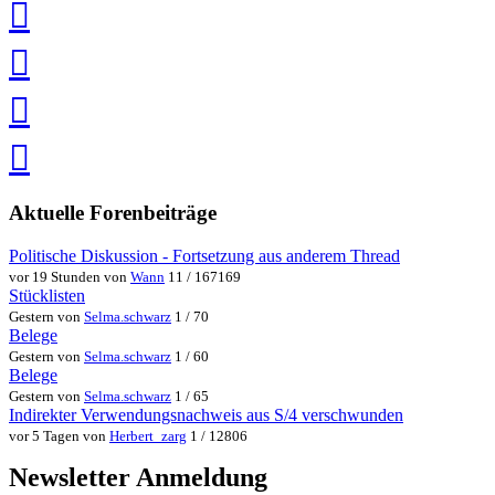
Facebook
teilen
Pin
it
in
Pocket
speichern
via
via
Whatsapp
eMail
teilen
teilen
Aktuelle Forenbeiträge
Politische Diskussion - Fortsetzung aus anderem Thread
vor 19 Stunden von
Wann
11 / 167169
Stücklisten
Gestern von
Selma.schwarz
1 / 70
Belege
Gestern von
Selma.schwarz
1 / 60
Belege
Gestern von
Selma.schwarz
1 / 65
Indirekter Verwendungsnachweis aus S/4 verschwunden
vor 5 Tagen von
Herbert_zarg
1 / 12806
Newsletter Anmeldung