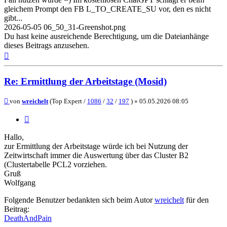
gleichem Prompt den FB L_TO_CREATE_SU vor, den es nicht
gibt...
2026-05-05 06_50_31-Greenshot.png
Du hast keine ausreichende Berechtigung, um die Dateianhänge
dieses Beitrags anzusehen.
Nach
oben
Re: Ermittlung der Arbeitstage (Mosid)
Beitrag
von
wreichelt
(Top Expert /
1086
/
32
/
197
) »
05.05.2026 08:05
Zitieren
Hallo,
zur Ermittlung der Arbeitstage würde ich bei Nutzung der
Zeitwirtschaft immer die Auswertung über das Cluster B2
(Clustertabelle PCL2 vorziehen.
Gruß
Wolfgang
Folgende Benutzer bedankten sich beim Autor
wreichelt
für den
Beitrag:
DeathAndPain