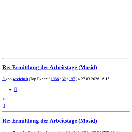
Re: Ermittlung der Arbeitstage (Mosid)
Beitrag
von
wreichelt
(Top Expert /
1086
/
32
/
197
) »
27.03.2026 16:15
Zitieren
*
Nach
oben
Re: Ermittlung der Arbeitstage (Mosid)
Beitrag