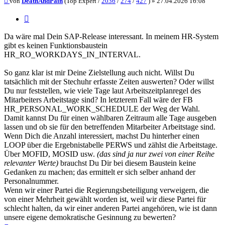
von
DeathAndPain
(Top Expert /
2036
/
274
/
427
) »
27.04.2026 16:08
Zitieren
Da wäre mal Dein SAP-Release interessant. In meinem HR-System
gibt es keinen Funktionsbaustein
HR_RO_WORKDAYS_IN_INTERVAL.
So ganz klar ist mir Deine Zielstellung auch nicht. Willst Du
tatsächlich mit der Stechuhr erfasste Zeiten auswerten? Oder willst
Du nur feststellen, wie viele Tage laut Arbeitszeitplanregel des
Mitarbeiters Arbeitstage sind? In letzterem Fall wäre der FB
HR_PERSONAL_WORK_SCHEDULE der Weg der Wahl.
Damit kannst Du für einen wählbaren Zeitraum alle Tage ausgeben
lassen und ob sie für den betreffenden Mitarbeiter Arbeitstage sind.
Wenn Dich die Anzahl interessiert, machst Du hinterher einen
LOOP über die Ergebnistabelle PERWS und zählst die Arbeitstage.
Über MOFID, MOSID usw.
(das sind ja nur zwei von einer Reihe
relevanter Werte)
brauchst Du Dir bei diesem Baustein keine
Gedanken zu machen; das ermittelt er sich selber anhand der
Personalnummer.
Wenn wir einer Partei die Regierungsbeteiligung verweigern, die
von einer Mehrheit gewählt worden ist, weil wir diese Partei für
schlecht halten, da wir einer anderen Partei angehören, wie ist dann
unsere eigene demokratische Gesinnung zu bewerten?