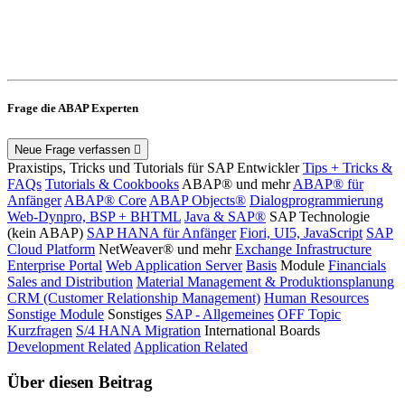
Frage die ABAP Experten
Neue Frage verfassen
Praxistips, Tricks und Tutorials für SAP Entwickler
Tips + Tricks &
FAQs
Tutorials & Cookbooks
ABAP® und mehr
ABAP® für
Anfänger
ABAP® Core
ABAP Objects®
Dialogprogrammierung
Web-Dynpro, BSP + BHTML
Java & SAP®
SAP Technologie
(kein ABAP)
SAP HANA für Anfänger
Fiori, UI5, JavaScript
SAP
Cloud Platform
NetWeaver® und mehr
Exchange Infrastructure
Enterprise Portal
Web Application Server
Basis
Module
Financials
Sales and Distribution
Material Management & Produktionsplanung
CRM (Customer Relationship Management)
Human Resources
Sonstige Module
Sonstiges
SAP - Allgemeines
OFF Topic
Kurzfragen
S/4 HANA Migration
International Boards
Development Related
Application Related
Über diesen Beitrag