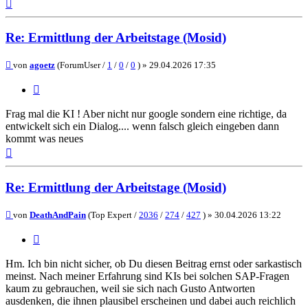
Nach
oben
Re: Ermittlung der Arbeitstage (Mosid)
Beitrag
von
agoetz
(ForumUser /
1
/
0
/
0
) »
29.04.2026 17:35
Zitieren
Frag mal die KI ! Aber nicht nur google sondern eine richtige, da
entwickelt sich ein Dialog.... wenn falsch gleich eingeben dann
kommt was neues
Nach
oben
Re: Ermittlung der Arbeitstage (Mosid)
Beitrag
von
DeathAndPain
(Top Expert /
2036
/
274
/
427
) »
30.04.2026 13:22
Zitieren
Hm. Ich bin nicht sicher, ob Du diesen Beitrag ernst oder sarkastisch
meinst. Nach meiner Erfahrung sind KIs bei solchen SAP-Fragen
kaum zu gebrauchen, weil sie sich nach Gusto Antworten
ausdenken, die ihnen plausibel erscheinen und dabei auch reichlich